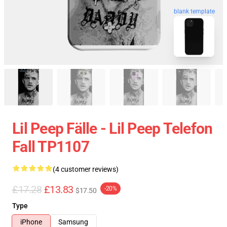
blank template
Lil Peep Fälle - Lil Peep Telefon
Fall TP1107
(4 customer reviews)
£17.28
£13.83
-20%
$17.50
Type
iPhone
Samsung