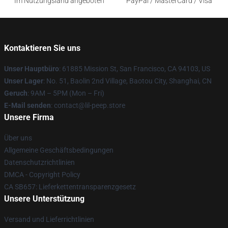
Im Nutzungsland angeboten
PayPal / MasterCard / Visa
Kontaktieren Sie uns
Unser Hauptbüro
: 61885 Mission St, San Francisco, CA 94103, US
Unser Lager
: No. 51, Baolin 2nd Village, Baotou City, Shanghai, CN
Geruch
: 9AM – 5PM (Mon – Fri)
E-Mail senden
: contact@lil-peep.store
Unsere Firma
Über uns
Allgemeine Geschäftsbedingungen
Datenschutzrichtlinien
DMCA - Copyright Policy
CA SB657: Lieferkettentransparenzgesetz
Unsere Unterstützung
Versand und Lieferrichtlinien