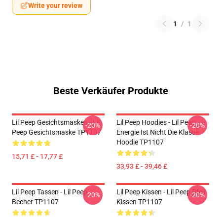
Write your review
1
/
1
Beste Verkäufer Produkte
Lil Peep Gesichtsmasken - Lil
Lil Peep Hoodies - Lil Peep
-20%
-20%
Peep Gesichtsmaske TP1107
Energie Ist Nicht Die Klasse
Hoodie TP1107
15,71 £ - 17,77 £
33,93 £ - 39,46 £
Lil Peep Tassen - Lil Peep
Lil Peep Kissen - Lil Peep Pfeil
-20%
-20%
Becher TP1107
Kissen TP1107