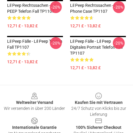
Lil Peep Rechtssachen - LIL
Lil Peep Rechtssachen - Love
-20%
-20%
PEEP Telefon Fall TP1107
Phone Case TP1107
12,71 £ - 13,82 £
12,71 £ - 13,82 £
Lil Peep Fälle - Lil Peep Telefon
Lil Peep Fälle - Lil Peep
-20%
-20%
Fall TP1107
Digitales Portrait Telefon Fall
TP1107
12,71 £ - 13,82 £
12,71 £ - 13,82 £
Footer
Weltweiter Versand
Kaufen Sie mit Vertrauen
Wir versenden in über 200 Länder
24/7 Schutz von Klicks bis zur
Lieferung
Internationale Garantie
100% Sicherer Checkout