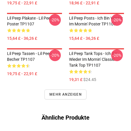
19,75 £ - 22,91 £
18,96 £ - 22,91 £
Lil Peep Plakate - Lil Peep
Lil Peep Posts - Ich Bin Wieder
-20%
-20%
Poster TP1107
Im Mornin' Poster TP1107
15,64 £ - 36,26 £
15,64 £ - 36,26 £
Lil Peep Tassen - Lil Peep
Lil Peep Tank Tops - Ich Bin
-20%
-20%
Becher TP1107
Wieder Im Mornin' Classic
Tank Top TP1107
19,75 £ - 22,91 £
19,31 £
$24.45
MEHR ANZEIGEN
Ähnliche Produkte