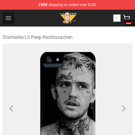
FREE
shipping on orders over $100
Lil Peep Store - Official Lil Peep Merchandise Shop
Open menu
Startseite
/
Lil Peep Rechtssachen