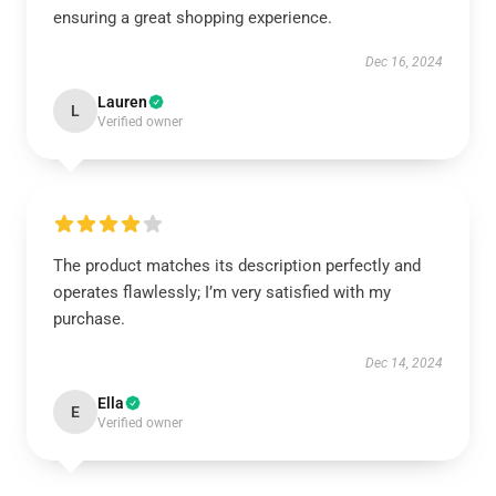
ensuring a great shopping experience.
Dec 16, 2024
Lauren
L
Verified owner
The product matches its description perfectly and
operates flawlessly; I’m very satisfied with my
purchase.
Dec 14, 2024
Ella
E
Verified owner