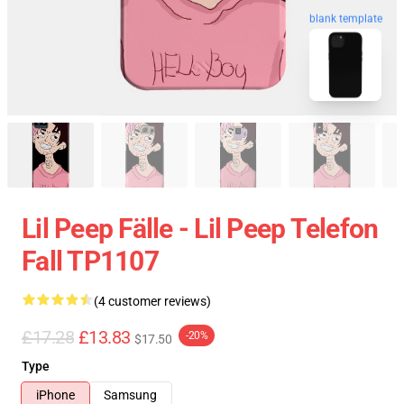
blank template
Lil Peep Fälle - Lil Peep Telefon
Fall TP1107
(4 customer reviews)
£17.28
£13.83
-20%
$17.50
Type
iPhone
Samsung