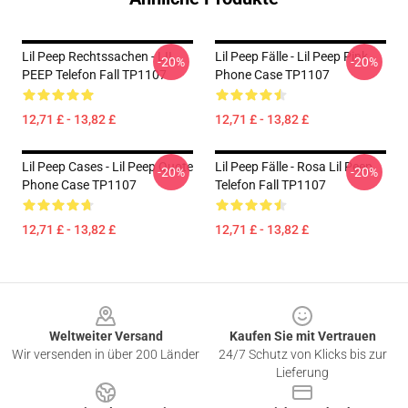
Lil Peep Rechtssachen - LIL
Lil Peep Fälle - Lil Peep Pink
-20%
-20%
PEEP Telefon Fall TP1107
Phone Case TP1107
12,71 £ - 13,82 £
12,71 £ - 13,82 £
Lil Peep Cases - Lil Peep Quote
Lil Peep Fälle - Rosa Lil Peep
-20%
-20%
Phone Case TP1107
Telefon Fall TP1107
12,71 £ - 13,82 £
12,71 £ - 13,82 £
Footer
Weltweiter Versand
Kaufen Sie mit Vertrauen
Wir versenden in über 200 Länder
24/7 Schutz von Klicks bis zur
Lieferung