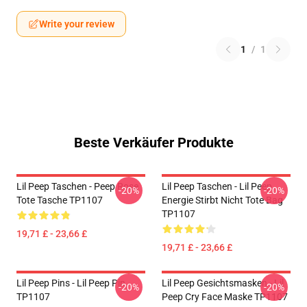
Write your review
1
/
1
Beste Verkäufer Produkte
Lil Peep Taschen - Peep Rose
Lil Peep Taschen - Lil Peep
-20%
-20%
Tote Tasche TP1107
Energie Stirbt Nicht Tote Bag
TP1107
19,71 £ - 23,66 £
19,71 £ - 23,66 £
Lil Peep Pins - Lil Peep Pin
Lil Peep Gesichtsmasken - Lil
-20%
-20%
TP1107
Peep Cry Face Maske TP1107