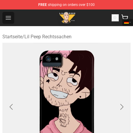
FREE
shipping on orders over $100
Lil Peep Store - Official Lil Peep Merchandise Shop
Open menu
Startseite
/
Lil Peep Rechtssachen