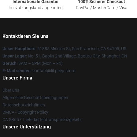
Internationale Garantie
100% Sicherer Checkout
Im Nutzungsland angeboten
PayPal / MasterCard / Visa
Kontaktieren Sie uns
Unser Hauptbüro
: 61885 Mission St, San Francisco, CA 94103, US
Unser Lager
: No. 51, Baolin 2nd Village, Baotou City, Shanghai, CN
Geruch
: 9AM – 5PM (Mon – Fri)
E-Mail senden
: contact@lil-peep.store
Unsere Firma
Über uns
Allgemeine Geschäftsbedingungen
Datenschutzrichtlinien
DMCA - Copyright Policy
CA SB657: Lieferkettentransparenzgesetz
Unsere Unterstützung