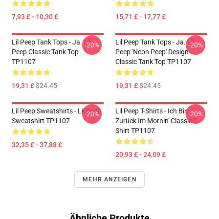
7,93 £ - 10,30 £
15,71 £ - 17,77 £
Lil Peep Tank Tops - Ja. Lil
Lil Peep Tank Tops - Ja. Lil
-20%
-20%
Peep Classic Tank Top
Peep 'Neon Peep' Design
TP1107
Classic Tank Top TP1107
19,31 £
$24.45
19,31 £
$24.45
Lil Peep Sweatshirts - Lil Peep
Lil Peep T-Shirts - Ich Bin
-20%
-20%
Sweatshirt TP1107
Zurück Im Mornin' Classic T-
Shirt TP1107
32,35 £ - 37,88 £
20,93 £ - 24,09 £
MEHR ANZEIGEN
Ähnliche Produkte