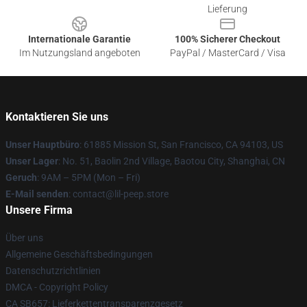
Lieferung
Internationale Garantie
100% Sicherer Checkout
Im Nutzungsland angeboten
PayPal / MasterCard / Visa
Kontaktieren Sie uns
Unser Hauptbüro
: 61885 Mission St, San Francisco, CA 94103, US
Unser Lager
: No. 51, Baolin 2nd Village, Baotou City, Shanghai, CN
Geruch
: 9AM – 5PM (Mon – Fri)
E-Mail senden
: contact@lil-peep.store
Unsere Firma
Über uns
Allgemeine Geschäftsbedingungen
Datenschutzrichtlinien
DMCA - Copyright Policy
CA SB657: Lieferkettentransparenzgesetz