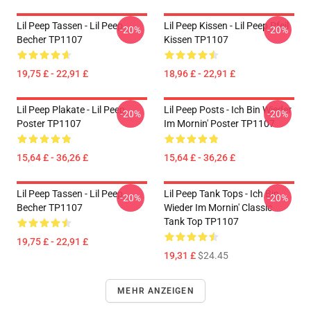
Lil Peep Tassen - Lil Peep
Lil Peep Kissen - Lil Peep Pfeil
-20%
-20%
Becher TP1107
Kissen TP1107
19,75 £ - 22,91 £
18,96 £ - 22,91 £
Lil Peep Plakate - Lil Peep
Lil Peep Posts - Ich Bin Wieder
-20%
-20%
Poster TP1107
Im Mornin' Poster TP1107
15,64 £ - 36,26 £
15,64 £ - 36,26 £
Lil Peep Tassen - Lil Peep
Lil Peep Tank Tops - Ich Bin
-20%
-20%
Becher TP1107
Wieder Im Mornin' Classic
Tank Top TP1107
19,75 £ - 22,91 £
19,31 £
$24.45
MEHR ANZEIGEN