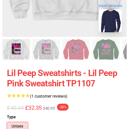
blank template
Lil Peep Sweatshirts - Lil Peep
Pink Sweatshirt TP1107
(1 customer reviews)
£40.44
£32.35
-20%
$40.95
Type
Unisex