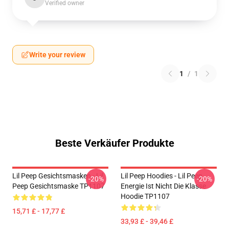
Verified owner
Write your review
1
/
1
Beste Verkäufer Produkte
Lil Peep Gesichtsmasken - Lil
Lil Peep Hoodies - Lil Peep
-20%
-20%
Peep Gesichtsmaske TP1107
Energie Ist Nicht Die Klasse
Hoodie TP1107
15,71 £ - 17,77 £
33,93 £ - 39,46 £