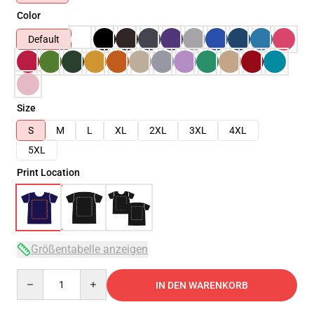
Color
Default
Size
S
M
L
XL
2XL
3XL
4XL
5XL
Print Location
Größentabelle anzeigen
Quantity
IN DEN WARENKORB