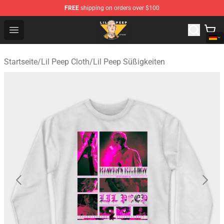
FREE
shipping on orders over $100
Lil Peep Store - Official Lil Peep Merchandise Shop
Open menu
Startseite
/
Lil Peep Cloth
/
Lil Peep Süßigkeiten