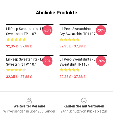
Ähnliche Produkte
Lil Peep Sweatshirts - Lil Peep
Lil Peep Sweatshirts - Lil Peep
-20%
-20%
Sweatshirt TP1107
Cry Sweatshirt TP1107
32,35 £ - 37,88 £
32,35 £ - 37,88 £
Lil Peep Sweatshirts - Lil Peep
Lil Peep Sweatshirts - Lil Peep
-20%
-20%
Sweatshirt TP1107
Sweatshirt TP1107
32,35 £ - 37,88 £
32,35 £ - 37,88 £
Footer
Weltweiter Versand
Kaufen Sie mit Vertrauen
Wir versenden in über 200 Länder
24/7 Schutz von Klicks bis zur