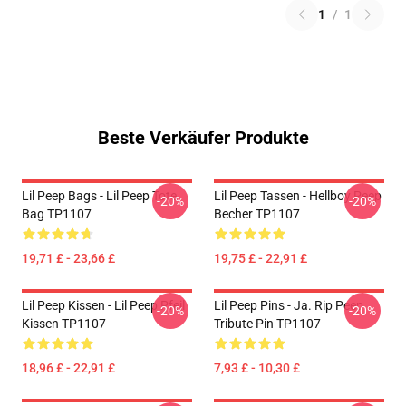
1
/
1
Beste Verkäufer Produkte
Lil Peep Bags - Lil Peep Tote
Lil Peep Tassen - Hellboy Peep
-20%
-20%
Bag TP1107
Becher TP1107
19,71 £ - 23,66 £
19,75 £ - 22,91 £
Lil Peep Kissen - Lil Peep Pfeil
Lil Peep Pins - Ja. Rip Peep
-20%
-20%
Kissen TP1107
Tribute Pin TP1107
18,96 £ - 22,91 £
7,93 £ - 10,30 £