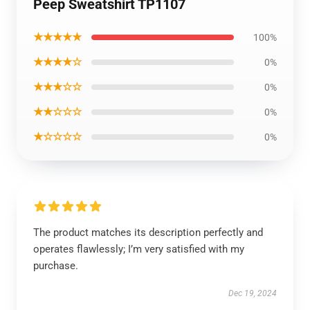
Peep Sweatshirt TP1107
★★★★★
100%
★★★★☆
0%
★★★☆☆
0%
★★☆☆☆
0%
★☆☆☆☆
0%
The product matches its description perfectly and
operates flawlessly; I’m very satisfied with my
purchase.
Dec 19, 2024