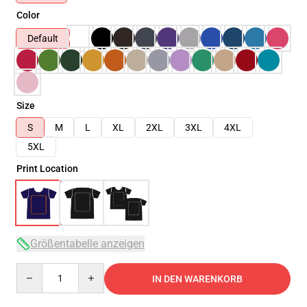
Color
Default
Size
S
M
L
XL
2XL
3XL
4XL
5XL
Print Location
Größentabelle anzeigen
Quantity
IN DEN WARENKORB