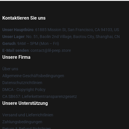
Kontaktieren Sie uns
Unser Hauptbüro
: 61885 Mission St, San Francisco, CA 94103, US
Unser Lager
: No. 51, Baolin 2nd Village, Baotou City, Shanghai, CN
Geruch
: 9AM – 5PM (Mon – Fri)
E-Mail senden
: contact@lil-peep.store
Unsere Firma
Über uns
Allgemeine Geschäftsbedingungen
Datenschutzrichtlinien
DMCA - Copyright Policy
CA SB657: Lieferkettentransparenzgesetz
Unsere Unterstützung
Versand und Lieferrichtlinien
Zahlungsbedingungen
Return & Refund Richtlinien