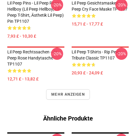
Lil Peep Pins - Lil Peep Rosa
Lil Peep Gesichtsmasken - Lil
-20%
-20%
Hellboy (Lil Peep Hellboy; Lil
Peep Cry Face Maske TP1107
Peep T-Shirt, Ästhetik Lil Peep)
Pin TP1107
15,71 £ - 17,77 £
7,93 £ - 10,30 £
Lil Peep Rechtssachen - Ja.
Lil Peep T-Shirts - Rip Peep
-20%
-20%
Peep Rose Handytasche
Tribute Classic TP1107
TP1107
20,93 £ - 24,09 £
12,71 £ - 13,82 £
MEHR ANZEIGEN
Ähnliche Produkte