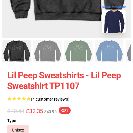
blank template
Lil Peep Sweatshirts - Lil Peep
Sweatshirt TP1107
(4 customer reviews)
£40.44
£32.35
-20%
$40.95
Type
Unisex