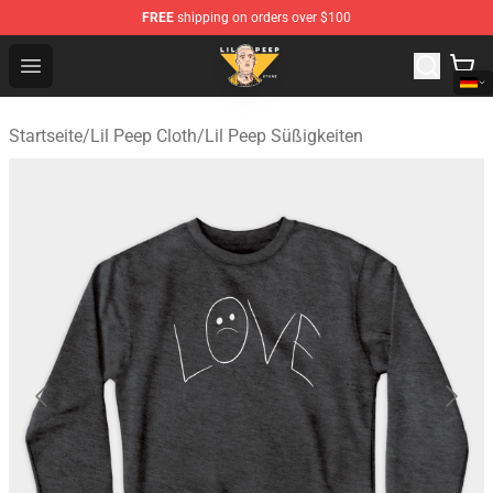
FREE
shipping on orders over $100
Lil Peep Store - Official Lil Peep Merchandise Shop
Open menu
Startseite
/
Lil Peep Cloth
/
Lil Peep Süßigkeiten