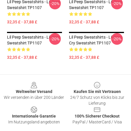
Lil Peep Sweatshirts - Lil Peep
Lil Peep Sweatshirts - Lil Peep
-20%
-20%
Sweatshirt TP1107
Sweatshirt TP1107
32,35 £ - 37,88 £
32,35 £ - 37,88 £
Lil Peep Sweatshirts - Lil Peep
Lil Peep Sweatshirts - Lil Peep
-20%
-20%
Sweatshirt TP1107
Cry Sweatshirt TP1107
32,35 £ - 37,88 £
32,35 £ - 37,88 £
Footer
Weltweiter Versand
Kaufen Sie mit Vertrauen
Wir versenden in über 200 Länder
24/7 Schutz von Klicks bis zur
Lieferung
Internationale Garantie
100% Sicherer Checkout
Im Nutzungsland angeboten
PayPal / MasterCard / Visa