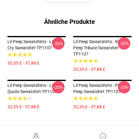
Ähnliche Produkte
Lil Peep Sweatshirts - Lil Peep
Lil Peep Sweatshirts - Rip
-20%
-20%
Cry Sweatshirt TP1107
Peep Tribute Sweatshirt
TP1107
32,35 £ - 37,88 £
32,35 £ - 37,88 £
Lil Peep Sweatshirts - Lil Peep
Lil Peep Sweatshirts - Pink Lil
-20%
-20%
Quote Sweatshirt TP1107
Peep Sweatshirt TP1107
32,35 £ - 37,88 £
32,35 £ - 37,88 £
Footer