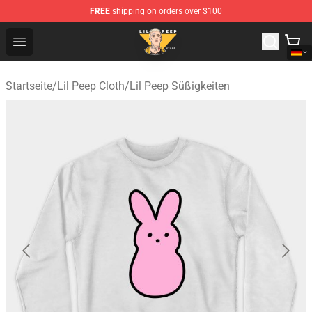
FREE
shipping on orders over $100
Lil Peep Store - Official Lil Peep Merchandise Shop
Open menu
Startseite
/
Lil Peep Cloth
/
Lil Peep Süßigkeiten