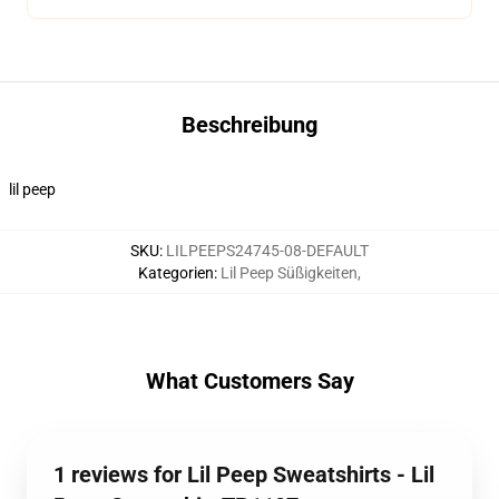
Beschreibung
lil peep
SKU
:
LILPEEPS24745-08-DEFAULT
Kategorien
:
Lil Peep Süßigkeiten
,
What Customers Say
1 reviews for Lil Peep Sweatshirts - Lil