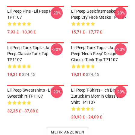
Lil Peep Pins - Lil Peep Pin
Lil Peep Gesichtsmasken - Lil
-20%
-20%
TP1107
Peep Cry Face Maske TP1107
7,93 £ - 10,30 £
15,71 £ - 17,77 £
Lil Peep Tank Tops - Ja. Lil
Lil Peep Tank Tops - Ja. Lil
-20%
-20%
Peep Classic Tank Top
Peep 'Neon Peep' Design
TP1107
Classic Tank Top TP1107
19,31 £
$24.45
19,31 £
$24.45
Lil Peep Sweatshirts - Lil Peep
Lil Peep T-Shirts - Ich Bin
-20%
-20%
Sweatshirt TP1107
Zurück Im Mornin' Classic T-
Shirt TP1107
32,35 £ - 37,88 £
20,93 £ - 24,09 £
MEHR ANZEIGEN