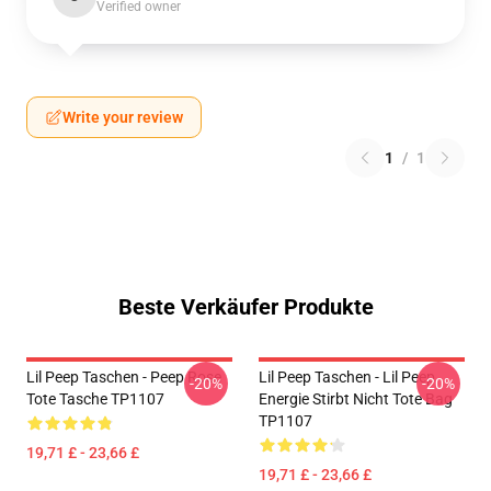
Verified owner
Write your review
1
/
1
Beste Verkäufer Produkte
Lil Peep Taschen - Peep Rose
Lil Peep Taschen - Lil Peep
-20%
-20%
Tote Tasche TP1107
Energie Stirbt Nicht Tote Bag
TP1107
19,71 £ - 23,66 £
19,71 £ - 23,66 £