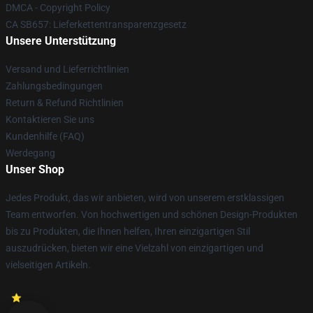
DMCA - Copyright Policy
CA SB657: Lieferkettentransparenzgesetz
Unsere Unterstützung
Versand und Lieferrichtlinien
Zahlungsbedingungen
Return & Refund Richtlinien
Kontaktieren Sie uns
Kundenhilfe (FAQ)
Werdegang
Unser Shop
Jedes Produkt, das wir anbieten, wird von unserem erstklassigen
Team entworfen. Von hochwertigen und schönen Design-Produkten
bis zu Produkten, die Ihnen helfen, Ihren einzigartigen Stil
auszudrücken, bieten wir eine Vielzahl von einzigartigen und
vielseitigen Artikeln.