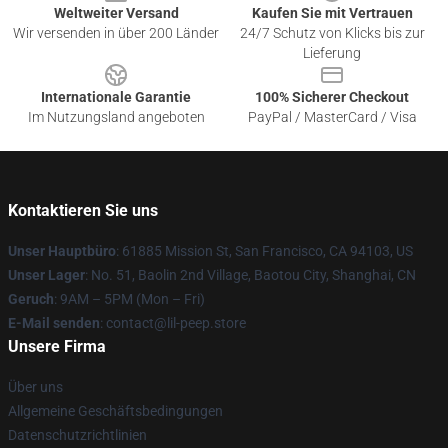
Weltweiter Versand
Kaufen Sie mit Vertrauen
Wir versenden in über 200 Länder
24/7 Schutz von Klicks bis zur
Lieferung
Internationale Garantie
100% Sicherer Checkout
Im Nutzungsland angeboten
PayPal / MasterCard / Visa
Kontaktieren Sie uns
Unser Hauptbüro
: 61885 Mission St, San Francisco, CA 94103, US
Unser Lager
: No. 51, Baolin 2nd Village, Baotou City, Shanghai, CN
Geruch
: 9AM – 5PM (Mon – Fri)
E-Mail senden
: contact@lil-peep.store
Unsere Firma
Über uns
Allgemeine Geschäftsbedingungen
Datenschutzrichtlinien