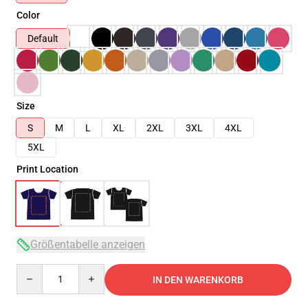
Color
Default
Size
S
M
L
XL
2XL
3XL
4XL
5XL
Print Location
Größentabelle anzeigen
Quantity
IN DEN WARENKORB