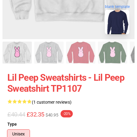
blank template
Lil Peep Sweatshirts - Lil Peep
Sweatshirt TP1107
(1 customer reviews)
£40.44
£32.35
-20%
$40.95
Type
Unisex