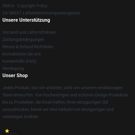
DMCA - Copyright Policy
CA SB657: Lieferkettentransparenzgesetz
Unsere Unterstützung
Versand und Lieferrichtlinien
Zahlungsbedingungen
Return & Refund Richtlinien
Kontaktieren Sie uns
Kundenhilfe (FAQ)
Werdegang
Unser Shop
Jedes Produkt, das wir anbieten, wird von unserem erstklassigen
Team entworfen. Von hochwertigen und schönen Design-Produkten
bis zu Produkten, die Ihnen helfen, Ihren einzigartigen Stil
auszudrücken, bieten wir eine Vielzahl von einzigartigen und
vielseitigen Artikeln.