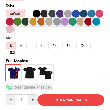
Color
Default
Size
S
M
L
XL
2XL
3XL
4XL
5XL
Print Location
Größentabelle anzeigen
Quantity
IN DEN WARENKORB