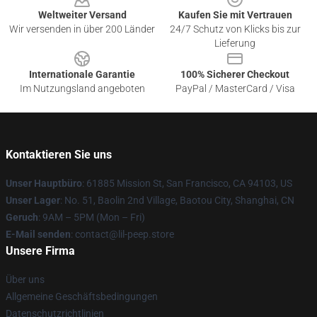
Weltweiter Versand
Kaufen Sie mit Vertrauen
Wir versenden in über 200 Länder
24/7 Schutz von Klicks bis zur
Lieferung
Internationale Garantie
100% Sicherer Checkout
Im Nutzungsland angeboten
PayPal / MasterCard / Visa
Kontaktieren Sie uns
Unser Hauptbüro
: 61885 Mission St, San Francisco, CA 94103, US
Unser Lager
: No. 51, Baolin 2nd Village, Baotou City, Shanghai, CN
Geruch
: 9AM – 5PM (Mon – Fri)
E-Mail senden
: contact@lil-peep.store
Unsere Firma
Über uns
Allgemeine Geschäftsbedingungen
Datenschutzrichtlinien