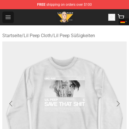
FREE
shipping on orders over $100
Lil Peep Store - Official Lil Peep Merchandise Shop
Open menu
Startseite
/
Lil Peep Cloth
/
Lil Peep Süßigkeiten