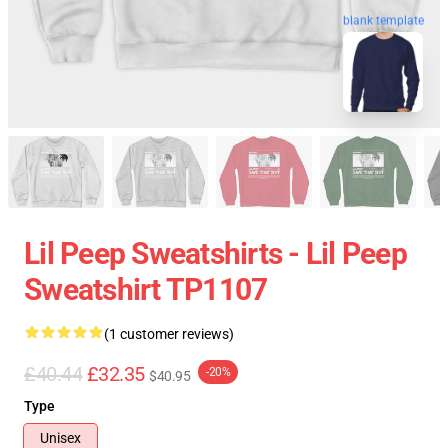
blank template
Lil Peep Sweatshirts - Lil Peep
Sweatshirt TP1107
(1 customer reviews)
£40.44
£32.35
-20%
$40.95
Type
Unisex