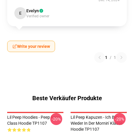
Dec 14, 2024
Evelyn
E
Verified owner
Write your review
1
/
1
Beste Verkäufer Produkte
Lil Peep Hoodies - Peep Rose
Lil Peep Kapuzen - Ich Bin
-20%
-20%
Class Hoodie TP1107
Wieder In Der Mornin' Klasse
Hoodie TP1107