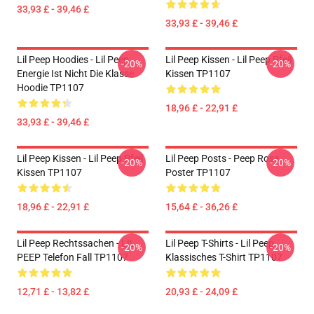
33,93 £ - 39,46 £
33,93 £ - 39,46 £
Lil Peep Hoodies - Lil Peep
Lil Peep Kissen - Lil Peep Pfeil
-20%
-20%
Energie Ist Nicht Die Klasse
Kissen TP1107
Hoodie TP1107
18,96 £ - 22,91 £
33,93 £ - 39,46 £
Lil Peep Kissen - Lil Peep Pfeil
Lil Peep Posts - Peep Rose
-20%
-20%
Kissen TP1107
Poster TP1107
18,96 £ - 22,91 £
15,64 £ - 36,26 £
Lil Peep Rechtssachen - LIL
Lil Peep T-Shirts - Lil Peep
-20%
-20%
PEEP Telefon Fall TP1107
Klassisches T-Shirt TP1107
12,71 £ - 13,82 £
20,93 £ - 24,09 £