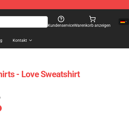
Kundenservice
Warenkorb anzeigen
og
Kontakt
irts - Love Sweatshirt
)