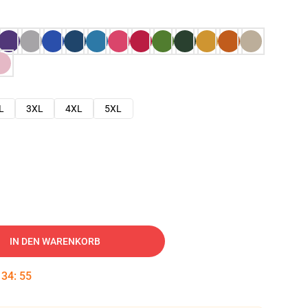
L
3XL
4XL
5XL
IN DEN WARENKORB
:
34
:
54