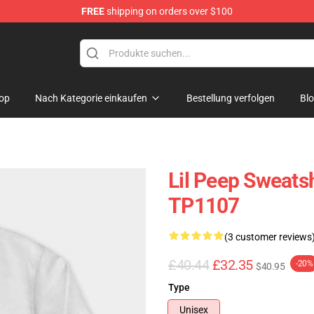
FREE
shipping on orders over $100
op
Nach Kategorie einkaufen
Bestellung verfolgen
Bl
Lil Peep Sweatsh
TP1107
(3 customer reviews
£40.44
£32.35
-20%
$40.95
Type
Unisex