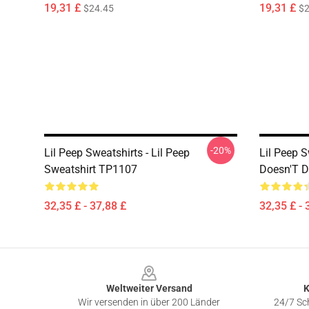
19,31 £
19,31 £
$24.45
$2
-20%
Lil Peep Sweatshirts - Lil Peep
Lil Peep S
Sweatshirt TP1107
Doesn'T D
32,35 £ - 37,88 £
32,35 £ - 
Footer
Weltweiter Versand
K
Wir versenden in über 200 Länder
24/7 Sch