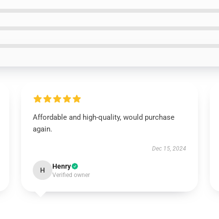
Affordable and high-quality, would purchase
again.
Dec 15, 2024
Henry
H
Verified owner