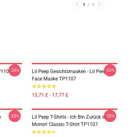
1
/
1
-20%
-20%
TP1107
Lil Peep Gesichtsmasken - Lil Peep Cry
Face Maske TP1107
15,71 £ - 17,77 £
-20%
-20%
p
Lil Peep T-Shirts - Ich Bin Zurück Im
Mornin' Classic T-Shirt TP1107