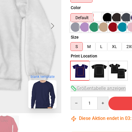
Color
Default
Size
S
M
L
XL
2X
Print Location
blank template
Größentabelle anzeigen
Quantity
Diese Aktion endet in
03