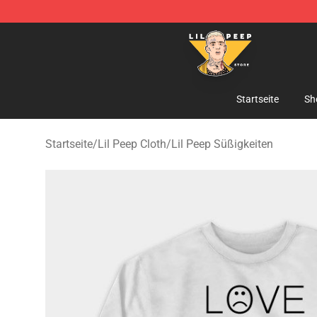
Lil Peep Store - Official Lil Peep Merchandise Shop
Startseite
Sh
Startseite
/
Lil Peep Cloth
/
Lil Peep Süßigkeiten