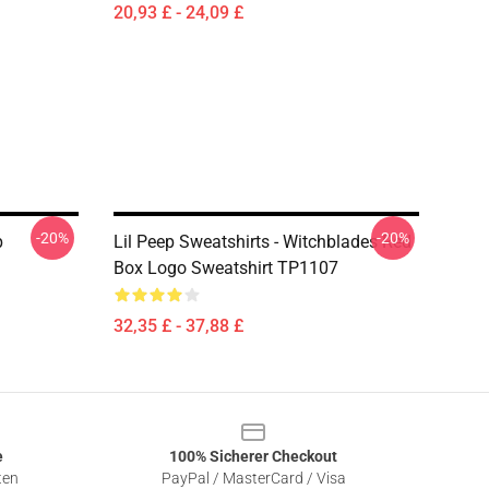
20,93 £ - 24,09 £
-20%
-20%
p
Lil Peep Sweatshirts - Witchblades Red
Box Logo Sweatshirt TP1107
32,35 £ - 37,88 £
e
100% Sicherer Checkout
ten
PayPal / MasterCard / Visa