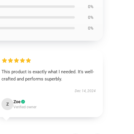
0%
0%
0%
This product is exactly what I needed. It's well-
crafted and performs superbly.
Dec 14, 2024
Zoe
Z
Verified owner