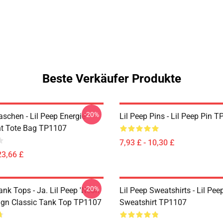
Beste Verkäufer Produkte
-20%
aschen - Lil Peep Energie
Lil Peep Pins - Lil Peep Pin 
cht Tote Bag TP1107
7,93 £ - 10,30 £
23,66 £
-20%
ank Tops - Ja. Lil Peep 'Neon
Lil Peep Sweatshirts - Lil Pee
ign Classic Tank Top TP1107
Sweatshirt TP1107