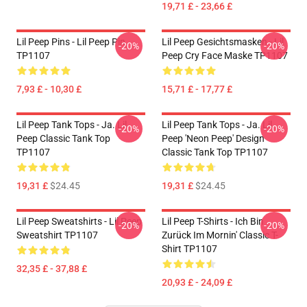
19,71 £ - 23,66 £
Lil Peep Pins - Lil Peep Pin
Lil Peep Gesichtsmasken - Lil
-20%
-20%
TP1107
Peep Cry Face Maske TP1107
7,93 £ - 10,30 £
15,71 £ - 17,77 £
Lil Peep Tank Tops - Ja. Lil
Lil Peep Tank Tops - Ja. Lil
-20%
-20%
Peep Classic Tank Top
Peep 'Neon Peep' Design
TP1107
Classic Tank Top TP1107
19,31 £
$24.45
19,31 £
$24.45
Lil Peep Sweatshirts - Lil Peep
Lil Peep T-Shirts - Ich Bin
-20%
-20%
Sweatshirt TP1107
Zurück Im Mornin' Classic T-
Shirt TP1107
32,35 £ - 37,88 £
20,93 £ - 24,09 £