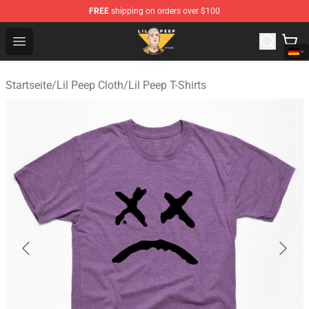
FREE
shipping on orders over $100
Lil Peep Store - Official Lil Peep Merchandise Shop
Open menu
Startseite
/
Lil Peep Cloth
/
Lil Peep T-Shirts