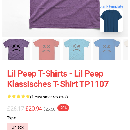
blank template
Lil Peep T-Shirts - Lil Peep
Klassisches T-Shirt TP1107
(1 customer reviews)
£26.17
£20.94
-20%
$26.50
Type
Unisex