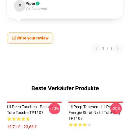
Piper
P
Verified owner
Write your review
1
/
1
Beste Verkäufer Produkte
Lil Peep Taschen - Peep Rose
Lil Peep Taschen - Lil Peep
-20%
-20%
Tote Tasche TP1107
Energie Stirbt Nicht Tote Bag
TP1107
19,71 £ - 23,66 £