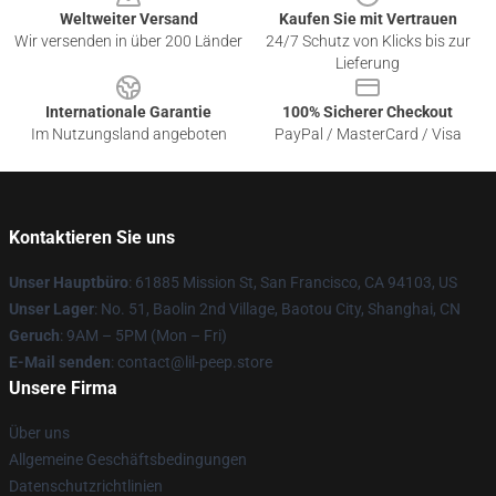
Weltweiter Versand
Kaufen Sie mit Vertrauen
Wir versenden in über 200 Länder
24/7 Schutz von Klicks bis zur
Lieferung
Internationale Garantie
100% Sicherer Checkout
Im Nutzungsland angeboten
PayPal / MasterCard / Visa
Kontaktieren Sie uns
Unser Hauptbüro
: 61885 Mission St, San Francisco, CA 94103, US
Unser Lager
: No. 51, Baolin 2nd Village, Baotou City, Shanghai, CN
Geruch
: 9AM – 5PM (Mon – Fri)
E-Mail senden
: contact@lil-peep.store
Unsere Firma
Über uns
Allgemeine Geschäftsbedingungen
Datenschutzrichtlinien