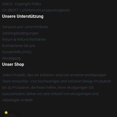
DMCA - Copyright Policy
CA SB657: Lieferkettentransparenzgesetz
Unsere Unterstützung
Versand und Lieferrichtlinien
Zahlungsbedingungen
Return & Refund Richtlinien
Kontaktieren Sie uns
Kundenhilfe (FAQ)
Werdegang
Unser Shop
Jedes Produkt, das wir anbieten, wird von unserem erstklassigen
Team entworfen. Von hochwertigen und schönen Design-Produkten
bis zu Produkten, die Ihnen helfen, Ihren einzigartigen Stil
auszudrücken, bieten wir eine Vielzahl von einzigartigen und
vielseitigen Artikeln.