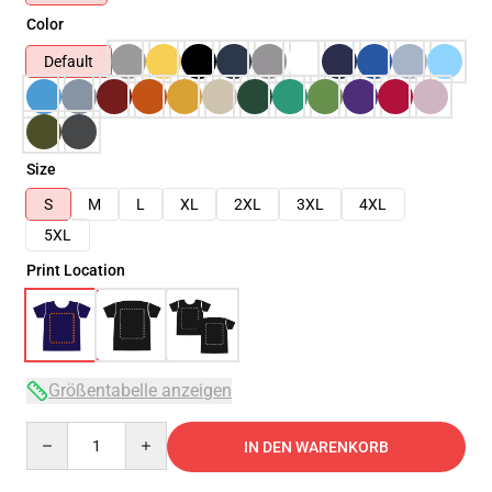
Color
Default
Size
S
M
L
XL
2XL
3XL
4XL
5XL
Print Location
Größentabelle anzeigen
Quantity
IN DEN WARENKORB