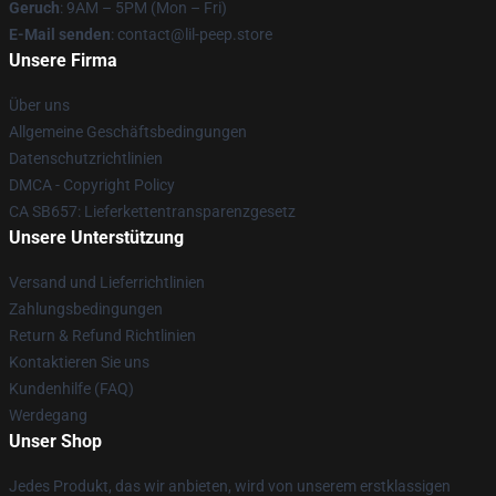
Geruch
: 9AM – 5PM (Mon – Fri)
E-Mail senden
: contact@lil-peep.store
Unsere Firma
Über uns
Allgemeine Geschäftsbedingungen
Datenschutzrichtlinien
DMCA - Copyright Policy
CA SB657: Lieferkettentransparenzgesetz
Unsere Unterstützung
Versand und Lieferrichtlinien
Zahlungsbedingungen
Return & Refund Richtlinien
Kontaktieren Sie uns
Kundenhilfe (FAQ)
Werdegang
Unser Shop
Jedes Produkt, das wir anbieten, wird von unserem erstklassigen