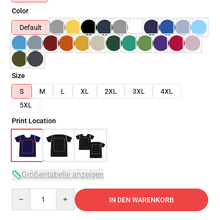
Color
Default
Size
S
M
L
XL
2XL
3XL
4XL
5XL
Print Location
Größentabelle anzeigen
Quantity
IN DEN WARENKORB