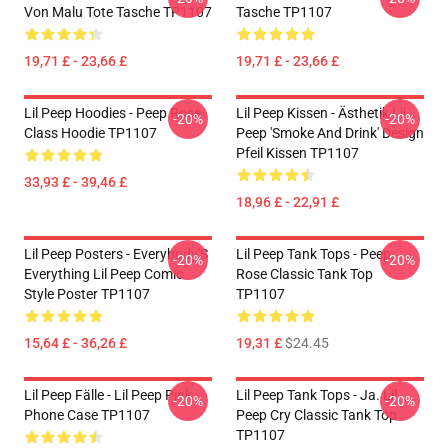
Von Malu Tote Tasche TP1107
Tasche TP1107
19,71 £ - 23,66 £
19,71 £ - 23,66 £
Lil Peep Hoodies - Peep Rose
Lil Peep Kissen - Ästhetik Lil
-20%
-20%
Class Hoodie TP1107
Peep 'Smoke And Drink' Design
Pfeil Kissen TP1107
33,93 £ - 39,46 £
18,96 £ - 22,91 £
Lil Peep Posters - Everybody'S
Lil Peep Tank Tops - Peep
-20%
-20%
Everything Lil Peep Comic
Rose Classic Tank Top
Style Poster TP1107
TP1107
15,64 £ - 36,26 £
19,31 £
$24.45
Lil Peep Fälle - Lil Peep Pink
Lil Peep Tank Tops - Ja. Lil
-20%
-20%
Phone Case TP1107
Peep Cry Classic Tank Top
TP1107