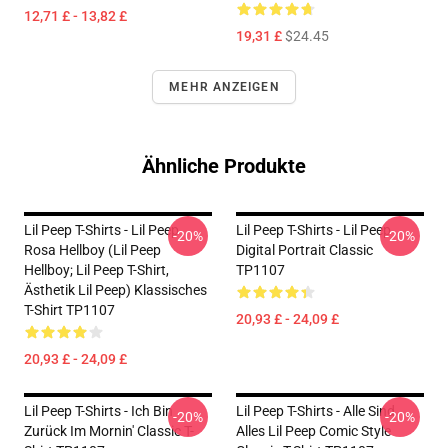
12,71 £ - 13,82 £
19,31 £
$24.45
MEHR ANZEIGEN
Ähnliche Produkte
Lil Peep T-Shirts - Lil Peep
Lil Peep T-Shirts - Lil Peep
-20%
-20%
Rosa Hellboy (Lil Peep
Digital Portrait Classic
Hellboy; Lil Peep T-Shirt,
TP1107
Ästhetik Lil Peep) Klassisches
T-Shirt TP1107
20,93 £ - 24,09 £
20,93 £ - 24,09 £
Lil Peep T-Shirts - Ich Bin
Lil Peep T-Shirts - Alle Sind
-20%
-20%
Zurück Im Mornin' Classic T-
Alles Lil Peep Comic Style