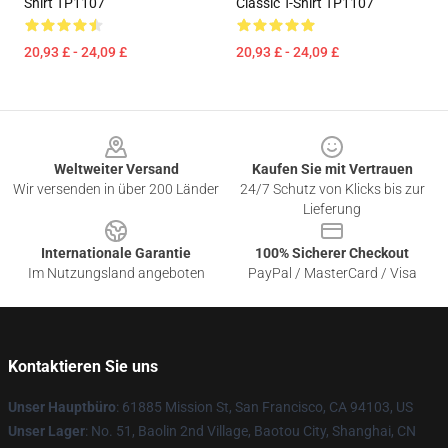
Shirt TP1107
Classic T-Shirt TP1107
20,93 £ - 24,09 £
20,93 £ - 24,09 £
Footer
Weltweiter Versand
Kaufen Sie mit Vertrauen
Wir versenden in über 200 Länder
24/7 Schutz von Klicks bis zur
Lieferung
Internationale Garantie
100% Sicherer Checkout
Im Nutzungsland angeboten
PayPal / MasterCard / Visa
Kontaktieren Sie uns
Unser Hauptbüro
: 61885 Mission St, San Francisco, CA 94103, US
Unser Lager
: No. 51, Baolin 2nd Village, Baotou City, Shanghai, CN