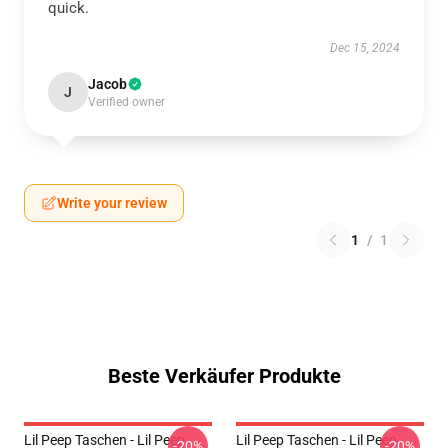
quick.
Dec 15, 2024
Jacob
J
Verified owner
Write your review
1
/
1
Beste Verkäufer Produkte
Lil Peep Taschen - Lil Peep
Lil Peep Taschen - Lil Peep
-20%
-20%