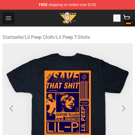
FREE
shipping on orders over $100
Lil Peep Store - Official Lil Peep Merchandise Shop
Open menu
Startseite
/
Lil Peep Cloth
/
Lil Peep T-Shirts