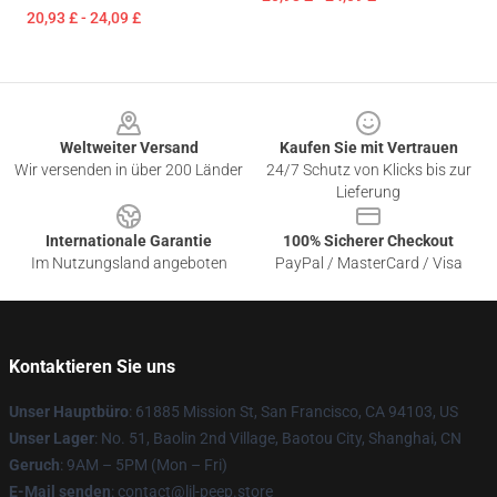
20,93 £ - 24,09 £
Footer
Weltweiter Versand
Kaufen Sie mit Vertrauen
Wir versenden in über 200 Länder
24/7 Schutz von Klicks bis zur
Lieferung
Internationale Garantie
100% Sicherer Checkout
Im Nutzungsland angeboten
PayPal / MasterCard / Visa
Kontaktieren Sie uns
Unser Hauptbüro
: 61885 Mission St, San Francisco, CA 94103, US
Unser Lager
: No. 51, Baolin 2nd Village, Baotou City, Shanghai, CN
Geruch
: 9AM – 5PM (Mon – Fri)
E-Mail senden
: contact@lil-peep.store