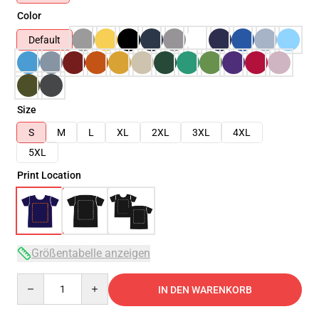
Color
Default
Size
S
M
L
XL
2XL
3XL
4XL
5XL
Print Location
Größentabelle anzeigen
Quantity
IN DEN WARENKORB