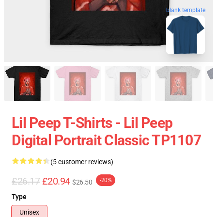
blank template
Lil Peep T-Shirts - Lil Peep
Digital Portrait Classic TP1107
(5 customer reviews)
£26.17
£20.94
-20%
$26.50
Type
Unisex