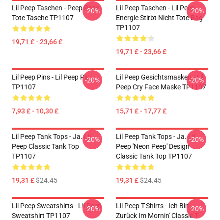
Lil Peep Taschen - Peep Rose
Lil Peep Taschen - Lil Peep
-20%
-20%
Tote Tasche TP1107
Energie Stirbt Nicht Tote Bag
TP1107
19,71 £ - 23,66 £
19,71 £ - 23,66 £
Lil Peep Pins - Lil Peep Pin
Lil Peep Gesichtsmasken - Lil
-20%
-20%
TP1107
Peep Cry Face Maske TP1107
7,93 £ - 10,30 £
15,71 £ - 17,77 £
Lil Peep Tank Tops - Ja. Lil
Lil Peep Tank Tops - Ja. Lil
-20%
-20%
Peep Classic Tank Top
Peep 'Neon Peep' Design
TP1107
Classic Tank Top TP1107
19,31 £
$24.45
19,31 £
$24.45
Lil Peep Sweatshirts - Lil Peep
Lil Peep T-Shirts - Ich Bin
-20%
-20%
Sweatshirt TP1107
Zurück Im Mornin' Classic T-