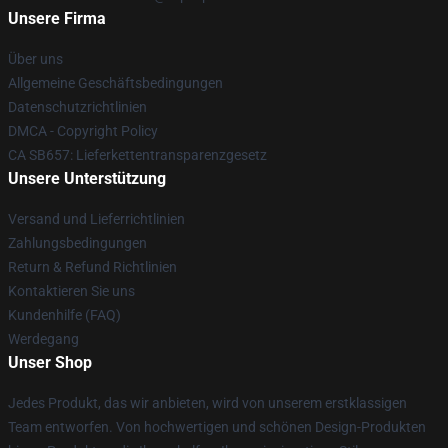
Unsere Firma
Über uns
Allgemeine Geschäftsbedingungen
Datenschutzrichtlinien
DMCA - Copyright Policy
CA SB657: Lieferkettentransparenzgesetz
Unsere Unterstützung
Versand und Lieferrichtlinien
Zahlungsbedingungen
Return & Refund Richtlinien
Kontaktieren Sie uns
Kundenhilfe (FAQ)
Werdegang
Unser Shop
Jedes Produkt, das wir anbieten, wird von unserem erstklassigen
Team entworfen. Von hochwertigen und schönen Design-Produkten