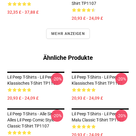
Shirt TP1107
32,35 £ - 37,88 £
20,93 £ - 24,09 £
MEHR ANZEIGEN
Ähnliche Produkte
Lil Peep T-Shirts - Lil Peep
Lil Peep T-Shirts - Lil Peep
-20%
-20%
Klassisches T-Shirt TP1107
Klassisches T-Shirt TP1107
20,93 £ - 24,09 £
20,93 £ - 24,09 £
Lil Peep T-Shirts - Alle Sind
Lil Peep T-Shirts - Lil Peep Von
-20%
-20%
Alles Lil Peep Comic Style
Malu Classic T-Shirt TP1107
Classic T-Shirt TP1107
20,93 £ - 24,09 £