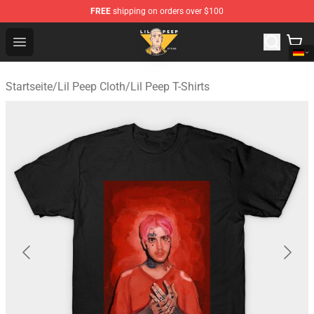
FREE
shipping on orders over $100
Lil Peep Store - Official Lil Peep Merchandise Shop
Open menu
Startseite
/
Lil Peep Cloth
/
Lil Peep T-Shirts