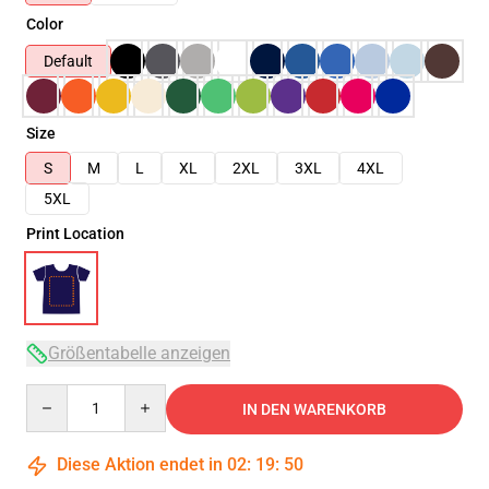
Color
Default
Size
S
M
L
XL
2XL
3XL
4XL
5XL
Print Location
Größentabelle anzeigen
Quantity
IN DEN WARENKORB
Diese Aktion endet in
02
:
19
:
50