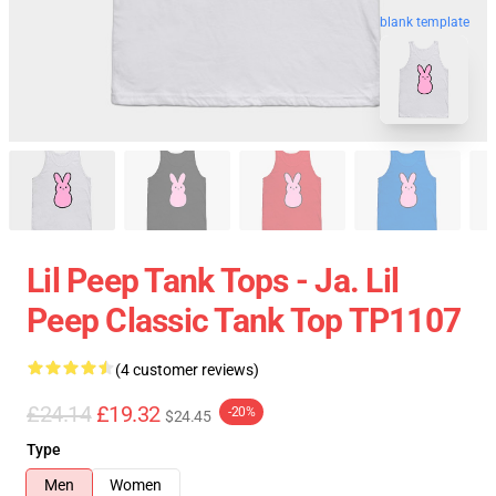
blank template
Lil Peep Tank Tops - Ja. Lil
Peep Classic Tank Top TP1107
(4 customer reviews)
£24.14
£19.32
-20%
$24.45
Type
Men
Women