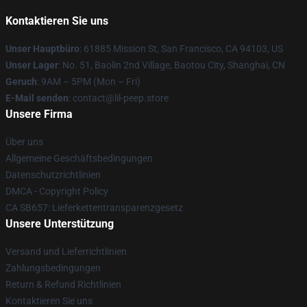
Kontaktieren Sie uns
Unser Hauptbüro
: 61885 Mission St, San Francisco, CA 94103, US
Unser Lager
: No. 51, Baolin 2nd Village, Baotou City, Shanghai, CN
Geruch
: 9AM – 5PM (Mon – Fri)
E-Mail senden
: contact@lil-peep.store
Unsere Firma
Über uns
Allgemeine Geschäftsbedingungen
Datenschutzrichtlinien
DMCA - Copyright Policy
CA SB657: Lieferkettentransparenzgesetz
Unsere Unterstützung
Versand und Lieferrichtlinien
Zahlungsbedingungen
Return & Refund Richtlinien
Kontaktieren Sie uns