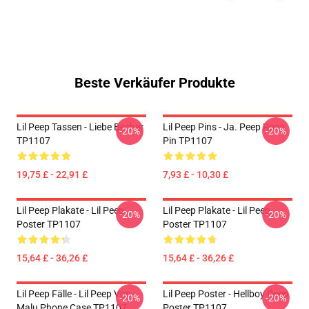
Beste Verkäufer Produkte
Lil Peep Tassen - Liebe Becher
Lil Peep Pins - Ja. Peep Rose
-20%
-20%
TP1107
Pin TP1107
19,75 £ - 22,91 £
7,93 £ - 10,30 £
Lil Peep Plakate - Lil Peep
Lil Peep Plakate - Lil Peep
-20%
-20%
Poster TP1107
Poster TP1107
15,64 £ - 36,26 £
15,64 £ - 36,26 £
Lil Peep Fälle - Lil Peep Von
Lil Peep Poster - Hellboy Peep
-20%
-20%
Malu Phone Case TP1107
Poster TP1107