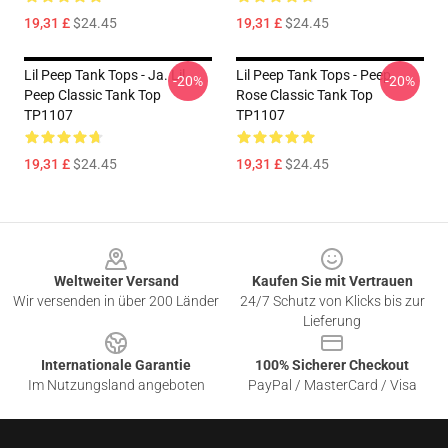
19,31 £
$24.45
19,31 £
$24.45
Lil Peep Tank Tops - Ja. Lil
Lil Peep Tank Tops - Peep
-20%
-20%
Peep Classic Tank Top
Rose Classic Tank Top
TP1107
TP1107
19,31 £
$24.45
19,31 £
$24.45
Footer
Weltweiter Versand
Kaufen Sie mit Vertrauen
Wir versenden in über 200 Länder
24/7 Schutz von Klicks bis zur
Lieferung
Internationale Garantie
100% Sicherer Checkout
Im Nutzungsland angeboten
PayPal / MasterCard / Visa