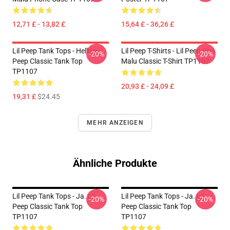
12,71 £ - 13,82 £
15,64 £ - 36,26 £
Lil Peep Tank Tops - Hellboy
Lil Peep T-Shirts - Lil Peep Von
-20%
-20%
Peep Classic Tank Top
Malu Classic T-Shirt TP1107
TP1107
20,93 £ - 24,09 £
19,31 £
$24.45
MEHR ANZEIGEN
Ähnliche Produkte
Lil Peep Tank Tops - Ja. Lil
Lil Peep Tank Tops - Ja. Lil
-20%
-20%
Peep Classic Tank Top
Peep Classic Tank Top
TP1107
TP1107