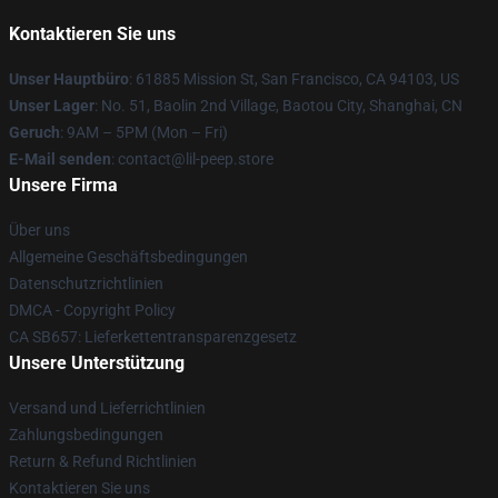
Kontaktieren Sie uns
Unser Hauptbüro
: 61885 Mission St, San Francisco, CA 94103, US
Unser Lager
: No. 51, Baolin 2nd Village, Baotou City, Shanghai, CN
Geruch
: 9AM – 5PM (Mon – Fri)
E-Mail senden
: contact@lil-peep.store
Unsere Firma
Über uns
Allgemeine Geschäftsbedingungen
Datenschutzrichtlinien
DMCA - Copyright Policy
CA SB657: Lieferkettentransparenzgesetz
Unsere Unterstützung
Versand und Lieferrichtlinien
Zahlungsbedingungen
Return & Refund Richtlinien
Kontaktieren Sie uns