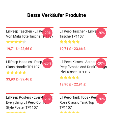
Beste Verkäufer Produkte
Lil Peep Taschen - Lil Peep
Lil Peep Taschen - Lil Peep
-20%
-20%
Von Malu Tote Tasche TP1107
Tasche TP1107
19,71 £ - 23,66 £
19,71 £ - 23,66 £
Lil Peep Hoodies - Peep Rose
Lil Peep Kissen - Ästhetik Lil
-20%
-20%
Class Hoodie TP1107
Peep 'Smoke And Drink' Design
Pfeil Kissen TP1107
33,93 £ - 39,46 £
18,96 £ - 22,91 £
Lil Peep Posters - Everybody'S
Lil Peep Tank Tops - Peep
-20%
-20%
Everything Lil Peep Comic
Rose Classic Tank Top
Style Poster TP1107
TP1107