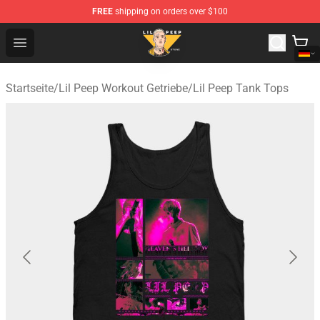
FREE
shipping on orders over $100
Lil Peep Store - Official Lil Peep Merchandise Shop
Open menu
Startseite
/
Lil Peep Workout Getriebe
/
Lil Peep Tank Tops