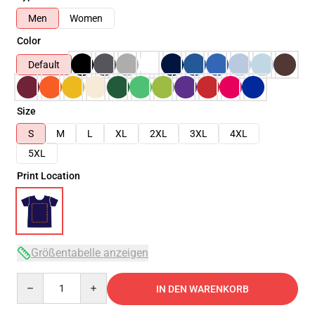
Men
Women
Color
Default
Size
S
M
L
XL
2XL
3XL
4XL
5XL
Print Location
Größentabelle anzeigen
Quantity
IN DEN WARENKORB