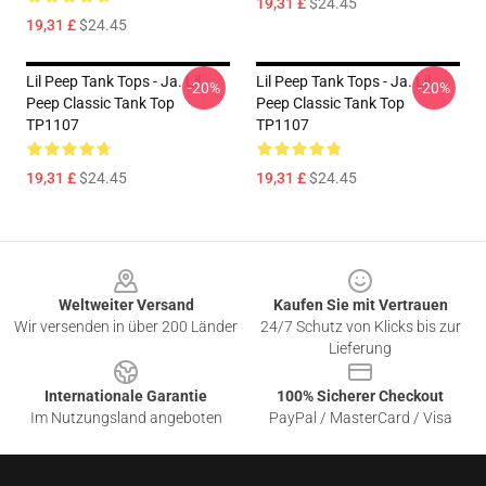
19,31 £
$24.45
19,31 £
$24.45
Lil Peep Tank Tops - Ja. Lil
Lil Peep Tank Tops - Ja. Lil
-20%
-20%
Peep Classic Tank Top
Peep Classic Tank Top
TP1107
TP1107
19,31 £
$24.45
19,31 £
$24.45
Footer
Weltweiter Versand
Kaufen Sie mit Vertrauen
Wir versenden in über 200 Länder
24/7 Schutz von Klicks bis zur
Lieferung
Internationale Garantie
100% Sicherer Checkout
Im Nutzungsland angeboten
PayPal / MasterCard / Visa