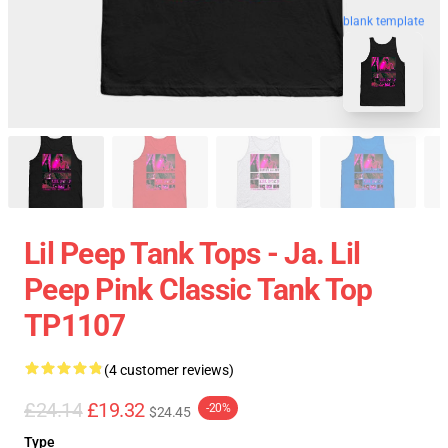
blank template
Lil Peep Tank Tops - Ja. Lil
Peep Pink Classic Tank Top
TP1107
(4 customer reviews)
£24.14
£19.32
-20%
$24.45
Type