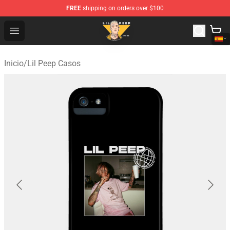
FREE
shipping on orders over $100
Lil Peep Store - Official Lil Peep Merchandise Shop
Open menu
Inicio
/
Lil Peep Casos