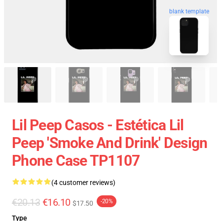
blank template
Lil Peep Casos - Estética Lil
Peep 'Smoke And Drink' Design
Phone Case TP1107
(4 customer reviews)
€20.13
€16.10
-20%
$17.50
Type