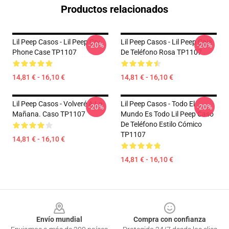
Productos relacionados
Lil Peep Casos - Lil Peep Cry
Lil Peep Casos - Lil Peep Caja
-20%
-20%
Phone Case TP1107
De Teléfono Rosa TP1107
14,81 € - 16,10 €
14,81 € - 16,10 €
Lil Peep Casos - Volveré A La
Lil Peep Casos - Todo El
-20%
-20%
Mañana. Caso TP1107
Mundo Es Todo Lil Peep Caso
De Teléfono Estilo Cómico
TP1107
14,81 € - 16,10 €
14,81 € - 16,10 €
Footer
Envío mundial
Compra con confianza