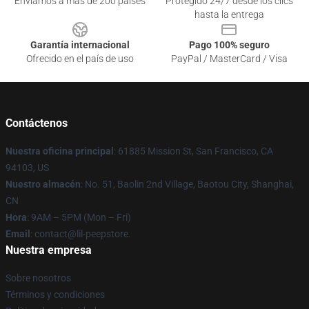
Enviamos a más de 200 países
Protegido 24/7 desde los clics
hasta la entrega
Garantía internacional
Pago 100% seguro
Ofrecido en el país de uso
PayPal / MasterCard / Visa
Contáctenos
Nuestra oficina principal
: 61885 Mission St, San Francisco, CA
94103, US
Nuestro almacén
: No. 51, Baolin 2nd Village, Baotou City, Shanghai,
CN
Hora
: 9AM – 5PM (Mon – Fri)
Email
: contact@lil-peepstore.
Nuestra empresa
Sobre nosotros
Términos y condiciones