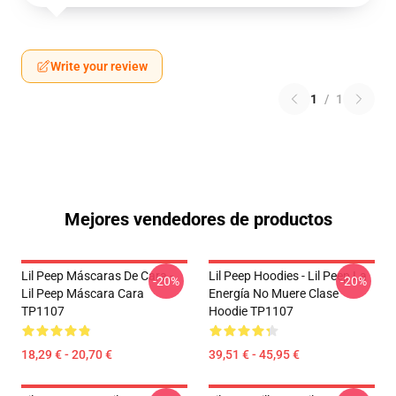
Write your review
1
/
1
Mejores vendedores de productos
Lil Peep Máscaras De Cara -
Lil Peep Hoodies - Lil Peep La
-20%
-20%
Lil Peep Máscara Cara
Energía No Muere Clase
TP1107
Hoodie TP1107
18,29 € - 20,70 €
39,51 € - 45,95 €