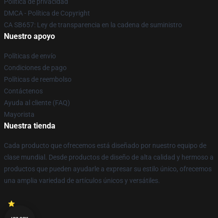
Política de privacidad
DMCA - Política de Copyright
CA SB657: Ley de transparencia en la cadena de suministro
Nuestro apoyo
Políticas de envío
Condiciones de pago
Políticas de reembolso
Contáctenos
Ayuda al cliente (FAQ)
Mayorista
Nuestra tienda
Cada producto que ofrecemos está diseñado por nuestro equipo de
clase mundial. Desde productos de diseño de alta calidad y hermoso a
productos que pueden ayudarle a expresar su estilo único, ofrecemos
una amplia variedad de artículos únicos y versátiles.