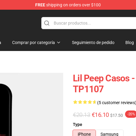
FREE
shipping on orders over $100
a
Comprar por categoría
Seguimiento de pedido
Blog
Lil Peep Casos 
TP1107
(5 customer reviews
€20.13
€16.10
-20%
$17.50
Type
iPhone
Samsung