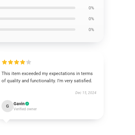
0%
0%
0%
This item exceeded my expectations in terms
of quality and functionality. I’m very satisfied.
Dec 15, 2024
Gavin
G
Verified owner