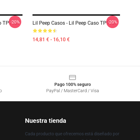
-20%
-20%
so TP1107
Lil Peep Casos - Lil Peep Caso TP1107
14,81 € - 16,10 €
Pago 100% seguro
o
PayPal / MasterCard / Visa
Nuestra tienda
Cada producto que ofrecemos está diseñado por