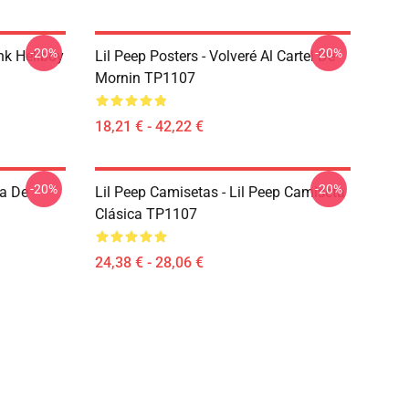
-20%
-20%
ink Hellboy
Lil Peep Posters - Volveré Al Cartel De
Mornin TP1107
18,21 € - 42,22 €
-20%
-20%
ra De
Lil Peep Camisetas - Lil Peep Camiseta
Clásica TP1107
24,38 € - 28,06 €