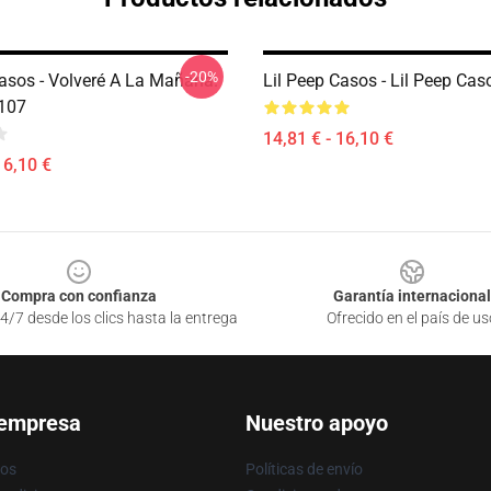
-20%
Casos - Volveré A La Mañana.
Lil Peep Casos - Lil Peep Ca
107
14,81 € - 16,10 €
16,10 €
Compra con confianza
Garantía internacional
4/7 desde los clics hasta la entrega
Ofrecido en el país de us
 empresa
Nuestro apoyo
ros
Políticas de envío