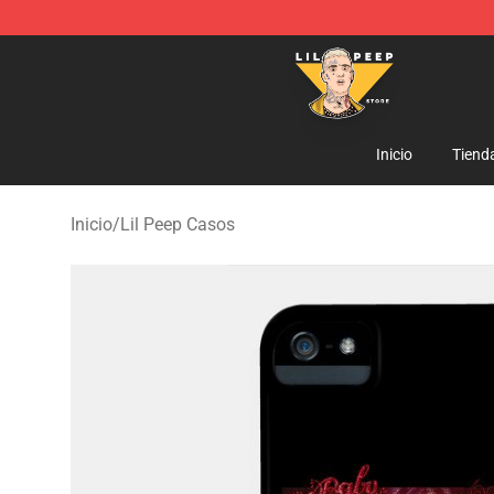
Lil Peep Store - Official Lil Peep Merchandise Shop
Inicio
Tiend
Inicio
/
Lil Peep Casos