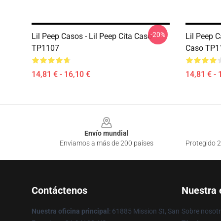
-20%
Lil Peep Casos - Lil Peep Cita Caso
Lil Peep 
TP1107
Caso TP1
14,81 € - 16,10 €
14,81 € - 
Footer
Envío mundial
Enviamos a más de 200 países
Protegido 2
Contáctenos
Nuestra
Nuestra oficina principal
: 61885 Mission St, San
Sobre nosot