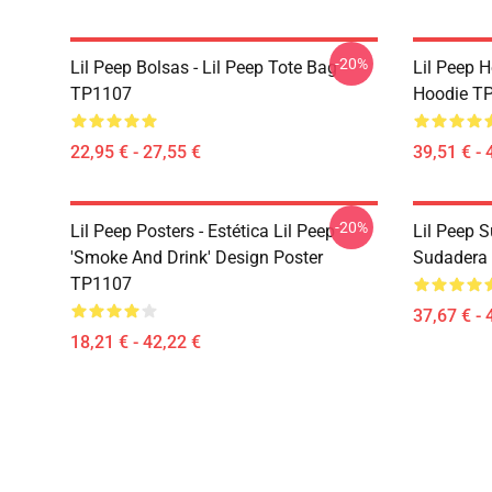
-20%
Lil Peep Bolsas - Lil Peep Tote Bag
Lil Peep H
TP1107
Hoodie T
22,95 € - 27,55 €
39,51 € - 
-20%
Lil Peep Posters - Estética Lil Peep
Lil Peep S
'Smoke And Drink' Design Poster
Sudadera
TP1107
37,67 € - 
18,21 € - 42,22 €