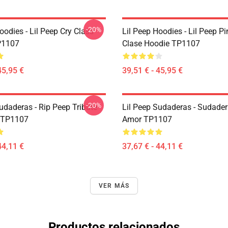
-20%
oodies - Lil Peep Cry Class
Lil Peep Hoodies - Lil Peep P
P1107
Clase Hoodie TP1107
45,95 €
39,51 € - 45,95 €
-20%
udaderas - Rip Peep Tribute
Lil Peep Sudaderas - Sudade
 TP1107
Amor TP1107
44,11 €
37,67 € - 44,11 €
VER MÁS
Productos relacionados