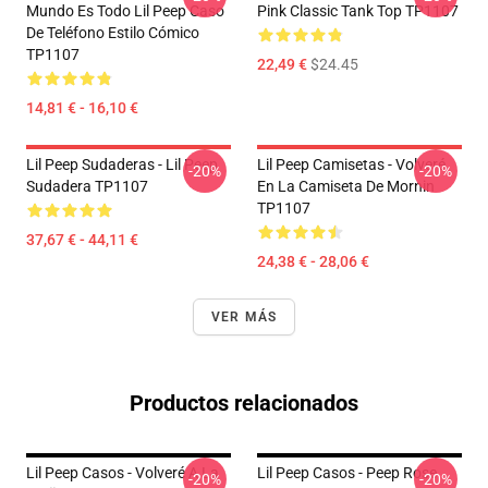
Mundo Es Todo Lil Peep Caso
Pink Classic Tank Top TP1107
De Teléfono Estilo Cómico
TP1107
22,49 €
$24.45
14,81 € - 16,10 €
Lil Peep Sudaderas - Lil Peep
Lil Peep Camisetas - Volveré
-20%
-20%
Sudadera TP1107
En La Camiseta De Mornin
TP1107
37,67 € - 44,11 €
24,38 € - 28,06 €
VER MÁS
Productos relacionados
Lil Peep Casos - Volveré A La
Lil Peep Casos - Peep Rose
-20%
-20%