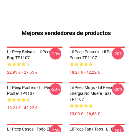
Mejores vendedores de productos
Lil Peep Bolsas - Lil Peep Tote
Lil Peep Posters - Lil Peep
-20%
-20%
Bag TP1107
Poster TP1107
22,95 € - 27,55 €
18,21 € - 42,22 €
Lil Peep Posters - Lil Peep
Lil Peep Mugs - Lil Peep
-20%
-20%
Poster TP1107
Energía No Muere Taza
TP1107
18,21 € - 42,22 €
23,00 € - 26,68 €
Lil Peep Casos - Todo El
Lil Peep Tank Tops - Lil Peep
-20%
-20%