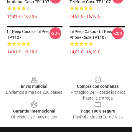
Mañana. Caso TP1107
Teléfono Caso TP1107
14,81 € - 16,10 €
14,81 € - 16,10 €
Lil Peep Casos - Lil Peep Caso
Lil Peep Casos - Lil Peep Cry
-20%
-20%
TP1107
Phone Case TP1107
14,81 € - 16,10 €
14,81 € - 16,10 €
Footer
Envío mundial
Compra con confianza
Enviamos a más de 200 países
Protegido 24/7 desde los clics
hasta la entrega
Garantía internacional
Pago 100% seguro
Ofrecido en el país de uso
PayPal / MasterCard / Visa