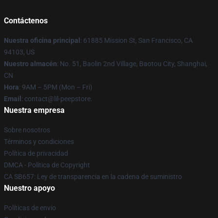
Contáctenos
Nuestra oficina principal
: 61885 Mission St, San Francisco, CA
94103, US
Nuestro almacén
: No. 51, Baolin 2nd Village, Baotou City, Shanghai,
CN
Hora
: 9AM – 5PM (Mon – Fri)
Email
: contact@lil-peepstore.
Nuestra empresa
Sobre nosotros
Términos y condiciones
Política de privacidad
DMCA - Política de Copyright
CA SB657: Ley de transparencia en la cadena de suministro
Nuestro apoyo
Políticas de envío