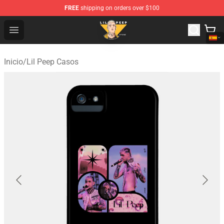
FREE
shipping on orders over $100
Lil Peep Store - Official Lil Peep Merchandise Shop
Open menu
Inicio
/
Lil Peep Casos