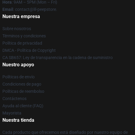
Hora
: 9AM – 5PM (Mon – Fri)
Email
: contact@lil-peepstore.
Nuestra empresa
Sobre nosotros
Términos y condiciones
Política de privacidad
DMCA - Política de Copyright
CA SB657: Ley de transparencia en la cadena de suministro
Nuestro apoyo
Políticas de envío
Condiciones de pago
Políticas de reembolso
Contáctenos
Ayuda al cliente (FAQ)
Mayorista
Nuestra tienda
Cada producto que ofrecemos está diseñado por nuestro equipo de