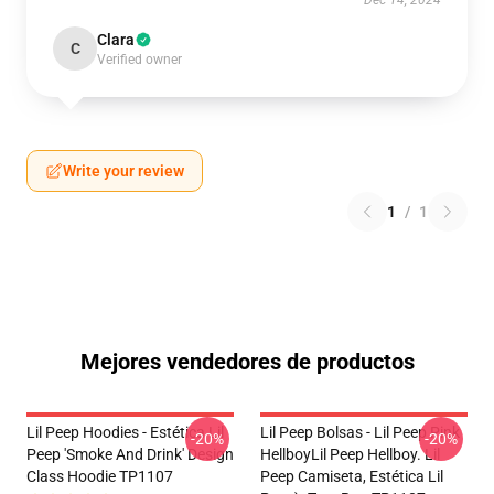
Dec 14, 2024
Clara
C
Verified owner
Write your review
1
/
1
Mejores vendedores de productos
Lil Peep Hoodies - Estética Lil
Lil Peep Bolsas - Lil Peep Pink
-20%
-20%
Peep 'Smoke And Drink' Design
HellboyLil Peep Hellboy. Lil
Class Hoodie TP1107
Peep Camiseta, Estética Lil