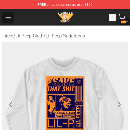
FREE
shipping on orders over $100
Lil Peep Store - Official Lil Peep Merchandise Shop
Open menu
Inicio
/
Lil Peep Cloth
/
Lil Peep Sudaderas