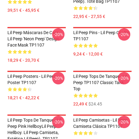
Peep). Tote Bag TP1107
39,51 € - 45,95 €
22,95 € - 27,55 €
Lil Peep Máscaras De Cara -
Lil Peep Pins - Lil Peep Cry Pin
-20%
-20%
Lil Peep 'Neon Peep' Design
TP1107
Face Mask TP1107
9,24 € - 12,00 €
18,29 € - 20,70 €
Lil Peep Posters - Lil Peep
Lil Peep Tops De Tanque - Lil
-20%
-20%
Poster TP1107
Peep TP1107 Classic Tank
Top
18,21 € - 42,22 €
22,49 €
$24.45
Lil Peep Tops De Tanque - Lil
Lil Peep Camisetas - Lil Peep
-20%
-20%
Peep Pink HellboyLil Peep
Camiseta Clásica TP1107
Hellboy. Lil Peep Camiseta,
Estética Lil Peep). TP1107