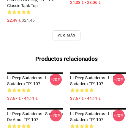
24,38 € - 28,06 €
Classic Tank Top
22,49 €
$24.45
VER MÁS
Productos relacionados
Lil Peep Sudaderas - Lil Peep
Lil Peep Sudaderas - Lil Peep
-20%
-20%
Sudadera TP1107
Sudadera TP1107
37,67 € - 44,11 €
37,67 € - 44,11 €
Lil Peep Sudaderas - Sudadera
Lil Peep Sudaderas - Lil Peep
-20%
-20%
De Amor TP1107
Sudadera TP1107