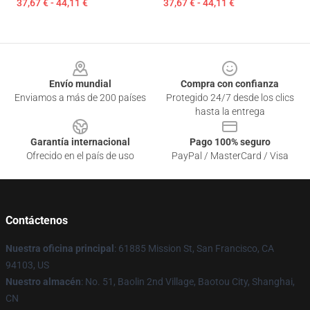
37,67 € - 44,11 €
37,67 € - 44,11 €
Footer
Envío mundial
Compra con confianza
Enviamos a más de 200 países
Protegido 24/7 desde los clics
hasta la entrega
Garantía internacional
Pago 100% seguro
Ofrecido en el país de uso
PayPal / MasterCard / Visa
Contáctenos
Nuestra oficina principal
: 61885 Mission St, San Francisco, CA
94103, US
Nuestro almacén
: No. 51, Baolin 2nd Village, Baotou City, Shanghai,
CN