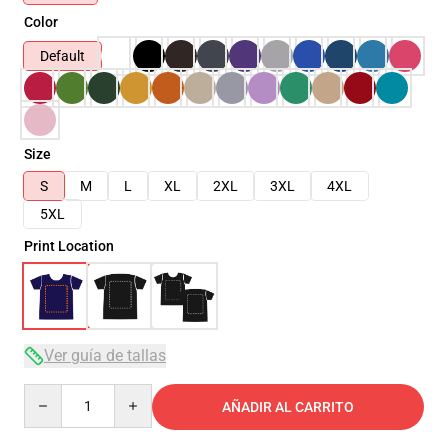
Color
Default
Size
S
M
L
XL
2XL
3XL
4XL
5XL
Print Location
Ver guía de tallas
Quantity
AÑADIR AL CARRITO