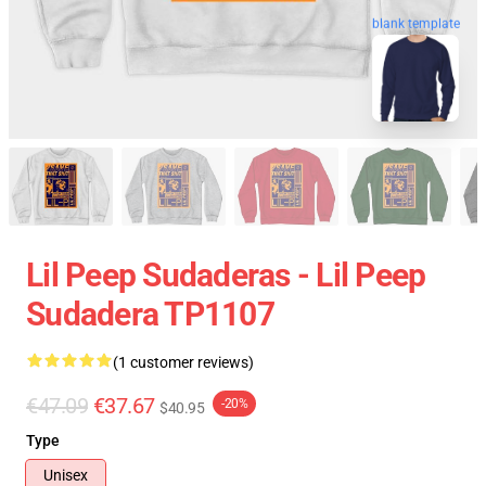
blank template
Lil Peep Sudaderas - Lil Peep
Sudadera TP1107
(1 customer reviews)
€47.09
€37.67
-20%
$40.95
Type
Unisex