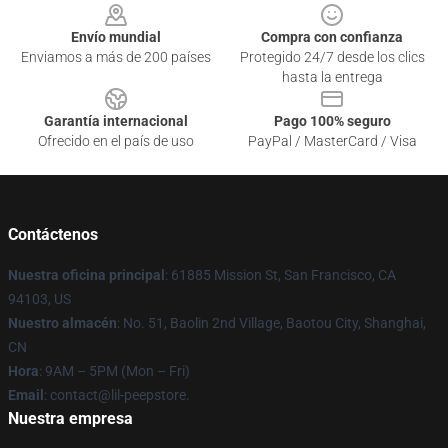
Envío mundial
Compra con confianza
Enviamos a más de 200 países
Protegido 24/7 desde los clics
hasta la entrega
Garantía internacional
Pago 100% seguro
Ofrecido en el país de uso
PayPal / MasterCard / Visa
Contáctenos
Nuestra oficina principal
: 61885 Mission St, San Francisco, CA
94103, US
Nuestro almacén
: No. 51, Baolin 2nd Village, Baotou City, Shanghai,
CN
Hora
: 9AM – 5PM (Mon – Fri)
Email
: contact@lil-peepstore.
Nuestra empresa