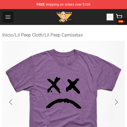
FREE
shipping on orders over $100
Lil Peep Store - Official Lil Peep Merchandise Shop
Open menu
Inicio
/
Lil Peep Cloth
/
Lil Peep Camisetas