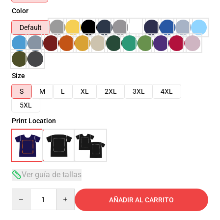
Color
Default
Size
S
M
L
XL
2XL
3XL
4XL
5XL
Print Location
Ver guía de tallas
Quantity
AÑADIR AL CARRITO