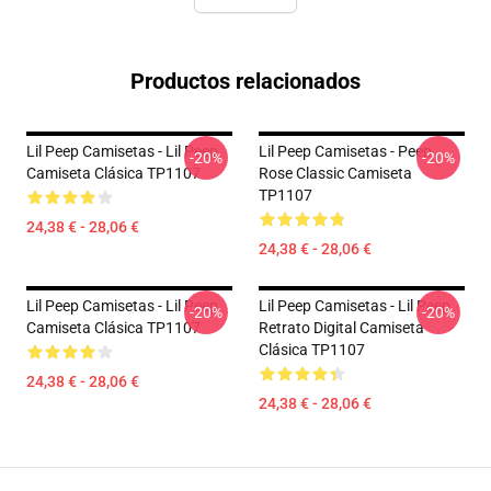
Productos relacionados
Lil Peep Camisetas - Lil Peep
Lil Peep Camisetas - Peep
-20%
-20%
Camiseta Clásica TP1107
Rose Classic Camiseta
TP1107
24,38 € - 28,06 €
24,38 € - 28,06 €
Lil Peep Camisetas - Lil Peep
Lil Peep Camisetas - Lil Peep
-20%
-20%
Camiseta Clásica TP1107
Retrato Digital Camiseta
Clásica TP1107
24,38 € - 28,06 €
24,38 € - 28,06 €
Footer