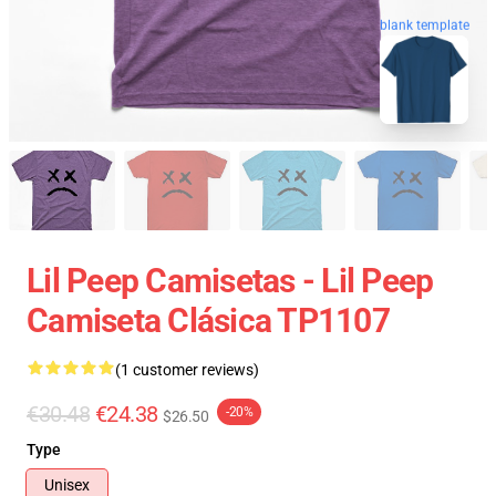
blank template
Lil Peep Camisetas - Lil Peep
Camiseta Clásica TP1107
(1 customer reviews)
€30.48
€24.38
-20%
$26.50
Type
Unisex