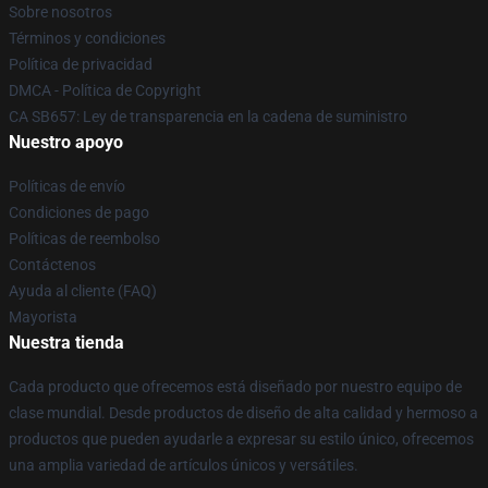
Sobre nosotros
Términos y condiciones
Política de privacidad
DMCA - Política de Copyright
CA SB657: Ley de transparencia en la cadena de suministro
Nuestro apoyo
Políticas de envío
Condiciones de pago
Políticas de reembolso
Contáctenos
Ayuda al cliente (FAQ)
Mayorista
Nuestra tienda
Cada producto que ofrecemos está diseñado por nuestro equipo de
clase mundial. Desde productos de diseño de alta calidad y hermoso a
productos que pueden ayudarle a expresar su estilo único, ofrecemos
una amplia variedad de artículos únicos y versátiles.