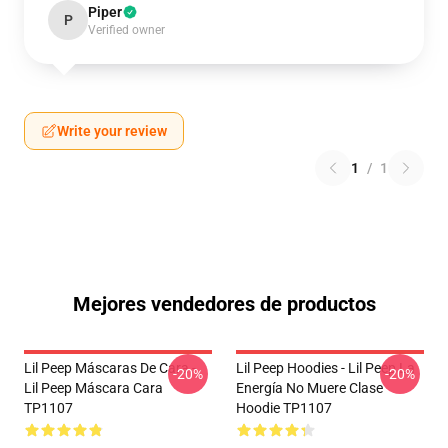
Piper
P
Verified owner
Write your review
1
/
1
Mejores vendedores de productos
Lil Peep Máscaras De Cara -
Lil Peep Hoodies - Lil Peep La
-20%
-20%
Lil Peep Máscara Cara
Energía No Muere Clase
TP1107
Hoodie TP1107