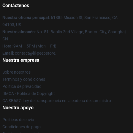
Contáctenos
Nuestra oficina principal
: 61885 Mission St, San Francisco, CA
94103, US
Nuestro almacén
: No. 51, Baolin 2nd Village, Baotou City, Shanghai,
CN
Hora
: 9AM – 5PM (Mon – Fri)
Email
: contact@lil-peepstore.
Nuestra empresa
Sobre nosotros
Términos y condiciones
Política de privacidad
DMCA - Política de Copyright
CA SB657: Ley de transparencia en la cadena de suministro
Nuestro apoyo
Políticas de envío
Condiciones de pago