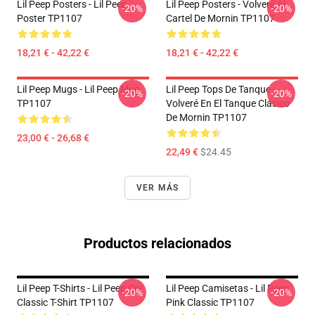
Lil Peep Posters - Lil Peep
Lil Peep Posters - Volveré Al
-20%
-20%
Poster TP1107
Cartel De Mornin TP1107
18,21 € - 42,22 €
18,21 € - 42,22 €
Lil Peep Mugs - Lil Peep Mug
Lil Peep Tops De Tanque -
-20%
-20%
TP1107
Volveré En El Tanque Clásico
De Mornin TP1107
23,00 € - 26,68 €
22,49 €
$24.45
VER MÁS
Productos relacionados
Lil Peep T-Shirts - Lil Peep Cry
Lil Peep Camisetas - Lil Peep
-20%
-20%
Classic T-Shirt TP1107
Pink Classic TP1107