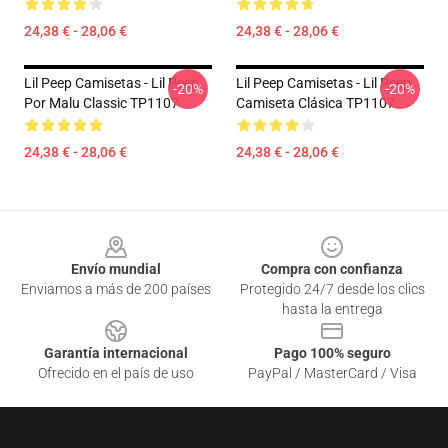
24,38 € - 28,06 €
24,38 € - 28,06 €
Lil Peep Camisetas - Lil Peep
Lil Peep Camisetas - Lil Peep
-20%
-20%
Por Malu Classic TP1107
Camiseta Clásica TP1107
24,38 € - 28,06 €
24,38 € - 28,06 €
Footer
Envío mundial
Compra con confianza
Enviamos a más de 200 países
Protegido 24/7 desde los clics
hasta la entrega
Garantía internacional
Pago 100% seguro
Ofrecido en el país de uso
PayPal / MasterCard / Visa