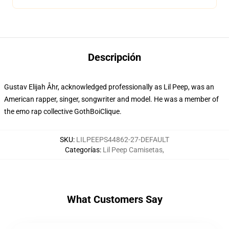
Descripción
Gustav Elijah Åhr, acknowledged professionally as Lil Peep, was an
American rapper, singer, songwriter and model. He was a member of
the emo rap collective GothBoiClique.
SKU
:
LILPEEPS44862-27-DEFAULT
Categorías
:
Lil Peep Camisetas
,
What Customers Say