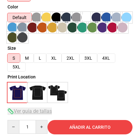
Color
Default
Size
S
M
L
XL
2XL
3XL
4XL
5XL
Print Location
Ver guía de tallas
Quantity
AÑADIR AL CARRITO