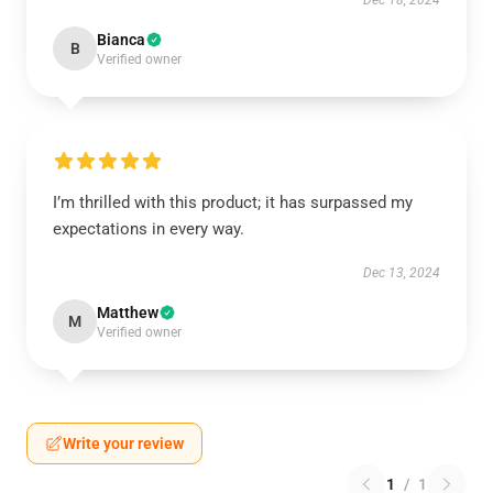
Dec 18, 2024
Bianca
B
Verified owner
I’m thrilled with this product; it has surpassed my
expectations in every way.
Dec 13, 2024
Matthew
M
Verified owner
Write your review
1
/
1