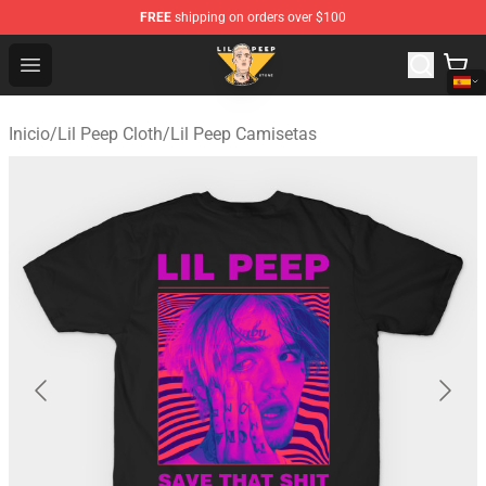
FREE
shipping on orders over $100
Lil Peep Store - Official Lil Peep Merchandise Shop
Open menu
Inicio
/
Lil Peep Cloth
/
Lil Peep Camisetas