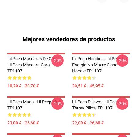
Mejores vendedores de productos
Lil Peep Máscaras De Cara -
Lil Peep Hoodies - Lil Peep La
-20%
-20%
Lil Peep Máscara Cara
Energía No Muere Clase
TP1107
Hoodie TP1107
18,29 € - 20,70 €
39,51 € - 45,95 €
Lil Peep Mugs - Lil Peep Mug
Lil Peep Pillows - Lil Peep
-20%
-20%
TP1107
Throw Pillow TP1107
23,00 € - 26,68 €
22,08 € - 26,68 €