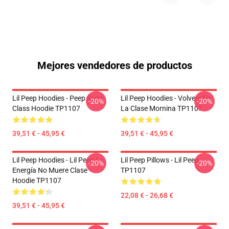
Mejores vendedores de productos
Lil Peep Hoodies - Peep Rose
Lil Peep Hoodies - Volveré En
-20%
-20%
Class Hoodie TP1107
La Clase Mornina TP1107
39,51 € - 45,95 €
39,51 € - 45,95 €
Lil Peep Hoodies - Lil Peep La
Lil Peep Pillows - Lil Peep
-20%
-20%
Energía No Muere Clase
TP1107
Hoodie TP1107
22,08 € - 26,68 €
39,51 € - 45,95 €