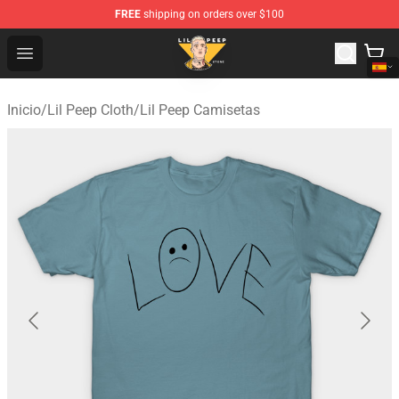
FREE
shipping on orders over $100
Lil Peep Store - Official Lil Peep Merchandise Shop
Open menu
Inicio
/
Lil Peep Cloth
/
Lil Peep Camisetas