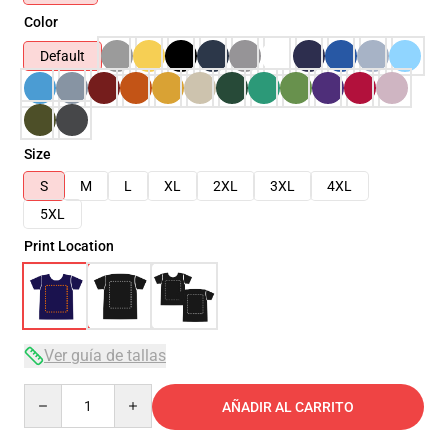
Color
Default
Size
S
M
L
XL
2XL
3XL
4XL
5XL
Print Location
Ver guía de tallas
Quantity
AÑADIR AL CARRITO