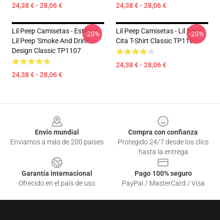
24,38 € - 28,06 €
24,38 € - 28,06 €
Lil Peep Camisetas - Estética
Lil Peep Camisetas - Lil Peep
-20%
-20%
Lil Peep 'Smoke And Drink'
Cita T-Shirt Classic TP1107
Design Classic TP1107
24,38 € - 28,06 €
24,38 € - 28,06 €
Footer
Envío mundial
Compra con confianza
Enviamos a más de 200 países
Protegido 24/7 desde los clics
hasta la entrega
Garantía internacional
Pago 100% seguro
Ofrecido en el país de uso
PayPal / MasterCard / Visa