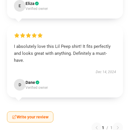
Eliza
E
Verified owner
I absolutely love this Lil Peep shirt! It fits perfectly
and looks great with anything. Definitely a must-
have.
Dec 14, 2024
Dane
D
Verified owner
Write your review
1
/
1