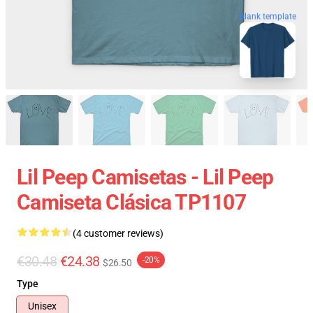
blank template
Lil Peep Camisetas - Lil Peep
Camiseta Clásica TP1107
(4 customer reviews)
€30.48
€24.38
-20%
$26.50
Type
Unisex