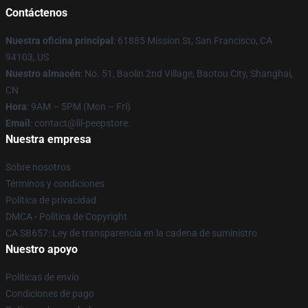
Contáctenos
Nuestra oficina principal
: 61885 Mission St, San Francisco, CA
94103, US
Nuestro almacén
: No. 51, Baolin 2nd Village, Baotou City, Shanghai,
CN
Hora
: 9AM – 5PM (Mon – Fri)
Email
: contact@lil-peepstore.
Nuestra empresa
Sobre nosotros
Términos y condiciones
Política de privacidad
DMCA - Política de Copyright
CA SB657: Ley de transparencia en la cadena de suministro
Nuestro apoyo
Políticas de envío
Condiciones de pago