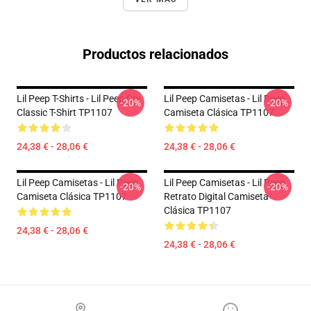
Productos relacionados
Lil Peep T-Shirts - Lil Peep Cry
Lil Peep Camisetas - Lil Peep
-20%
-20%
Classic T-Shirt TP1107
Camiseta Clásica TP1107
24,38 € - 28,06 €
24,38 € - 28,06 €
Lil Peep Camisetas - Lil Peep
Lil Peep Camisetas - Lil Peep
-20%
-20%
Camiseta Clásica TP1107
Retrato Digital Camiseta
Clásica TP1107
24,38 € - 28,06 €
24,38 € - 28,06 €
Footer