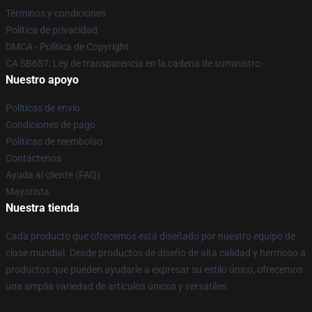
Términos y condiciones
Política de privacidad
DMCA - Política de Copyright
CA SB657: Ley de transparencia en la cadena de suministro
Nuestro apoyo
Políticas de envío
Condiciones de pago
Políticas de reembolso
Contáctenos
Ayuda al cliente (FAQ)
Mayorista
Nuestra tienda
Cada producto que ofrecemos está diseñado por nuestro equipo de
clase mundial. Desde productos de diseño de alta calidad y hermoso a
productos que pueden ayudarle a expresar su estilo único, ofrecemos
una amplia variedad de artículos únicos y versátiles.