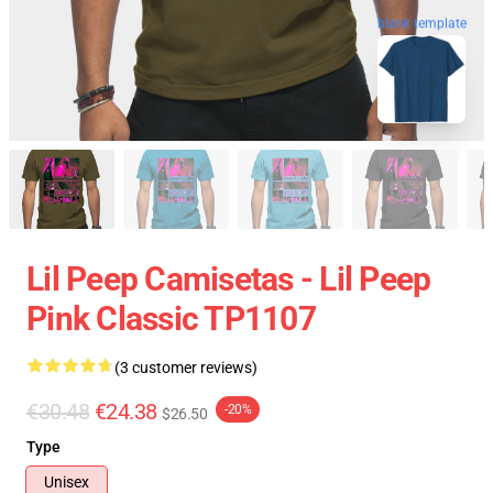
blank template
Lil Peep Camisetas - Lil Peep
Pink Classic TP1107
(3 customer reviews)
€30.48
€24.38
-20%
$26.50
Type
Unisex