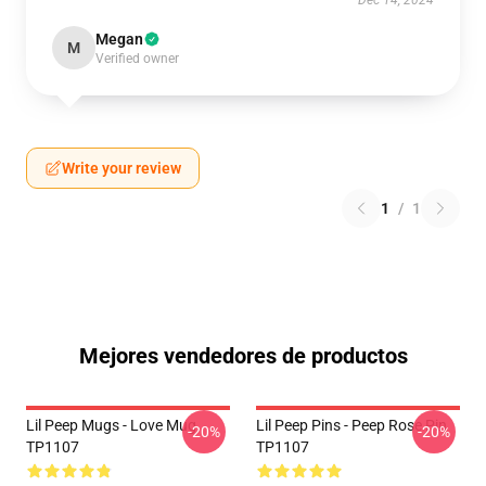
Dec 14, 2024
Megan
M
Verified owner
Write your review
1
/
1
Mejores vendedores de productos
Lil Peep Mugs - Love Mug
Lil Peep Pins - Peep Rose Pin
-20%
-20%
TP1107
TP1107