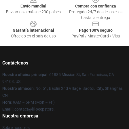
Envío mundial
Compra con confianza
Enviamos a más de 200 países
Protegido 24/7 desde los clics
hasta la entrega
Garantía internacional
Pago 100% seguro
Ofrecido en el país de uso
PayPal / MasterCard / Visa
Contáctenos
Nuestra oficina principal
: 61885 Mission St, San Francisco, CA
94103, US
Nuestro almacén
: No. 51, Baolin 2nd Village, Baotou City, Shanghai,
CN
Hora
: 9AM – 5PM (Mon – Fri)
Email
: contact@lil-peepstore.
Nuestra empresa
Sobre nosotros