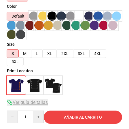
Color
Default
Size
S
M
L
XL
2XL
3XL
4XL
5XL
Print Location
Ver guía de tallas
Quantity
AÑADIR AL CARRITO