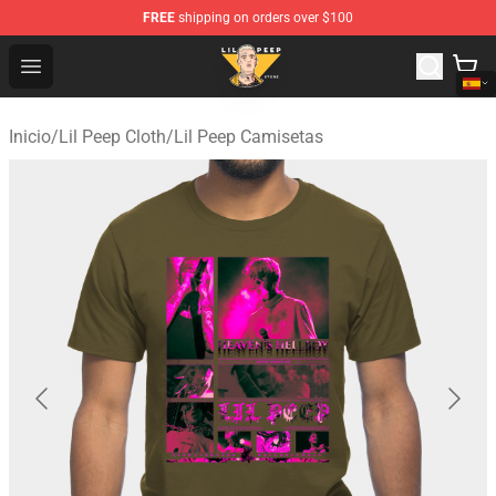
FREE
shipping on orders over $100
Lil Peep Store - Official Lil Peep Merchandise Shop
Open menu
Inicio
/
Lil Peep Cloth
/
Lil Peep Camisetas