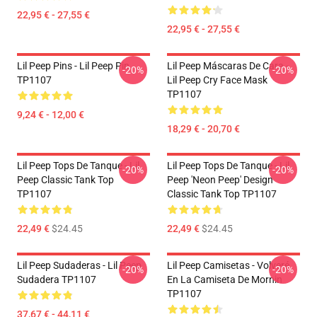
22,95 € - 27,55 €
22,95 € - 27,55 €
Lil Peep Pins - Lil Peep Pin
Lil Peep Máscaras De Cara -
-20%
-20%
TP1107
Lil Peep Cry Face Mask
TP1107
9,24 € - 12,00 €
18,29 € - 20,70 €
Lil Peep Tops De Tanque - Lil
Lil Peep Tops De Tanque - Lil
-20%
-20%
Peep Classic Tank Top
Peep 'Neon Peep' Design
TP1107
Classic Tank Top TP1107
22,49 €
$24.45
22,49 €
$24.45
Lil Peep Sudaderas - Lil Peep
Lil Peep Camisetas - Volveré
-20%
-20%
Sudadera TP1107
En La Camiseta De Mornin
TP1107
37,67 € - 44,11 €