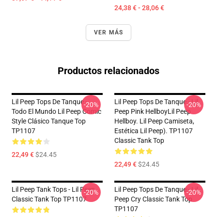
24,38 € - 28,06 €
VER MÁS
Productos relacionados
Lil Peep Tops De Tanque -
Lil Peep Tops De Tanque - Lil
-20%
-20%
Todo El Mundo Lil Peep Comic
Peep Pink HellboyLil Peep
Style Clásico Tanque Top
Hellboy. Lil Peep Camiseta,
TP1107
Estética Lil Peep). TP1107
Classic Tank Top
22,49 €
$24.45
22,49 €
$24.45
Lil Peep Tank Tops - Lil Peep
Lil Peep Tops De Tanque - Lil
-20%
-20%
Classic Tank Top TP1107
Peep Cry Classic Tank Top
TP1107