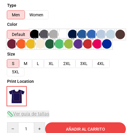
Type
Men
Women
Color
Default
Size
S
M
L
XL
2XL
3XL
4XL
5XL
Print Location
Ver guía de tallas
Quantity
AÑADIR AL CARRITO