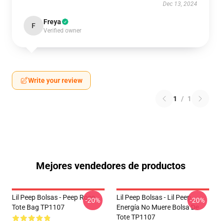
Dec 13, 2024
Freya
F
Verified owner
Write your review
1
/
1
Mejores vendedores de productos
Lil Peep Bolsas - Peep Rose
Lil Peep Bolsas - Lil Peep
-20%
-20%
Tote Bag TP1107
Energía No Muere Bolsa De
Tote TP1107