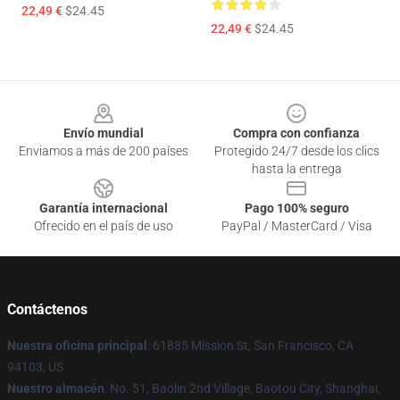
22,49 €
$24.45
22,49 €
$24.45
Footer
Envío mundial
Compra con confianza
Enviamos a más de 200 países
Protegido 24/7 desde los clics
hasta la entrega
Garantía internacional
Pago 100% seguro
Ofrecido en el país de uso
PayPal / MasterCard / Visa
Contáctenos
Nuestra oficina principal
: 61885 Mission St, San Francisco, CA
94103, US
Nuestro almacén
: No. 51, Baolin 2nd Village, Baotou City, Shanghai,