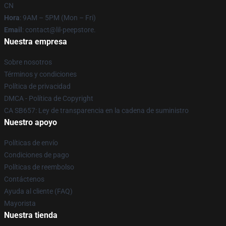
CN
Hora
: 9AM – 5PM (Mon – Fri)
Email
: contact@lil-peepstore.
Nuestra empresa
Sobre nosotros
Términos y condiciones
Política de privacidad
DMCA - Política de Copyright
CA SB657: Ley de transparencia en la cadena de suministro
Nuestro apoyo
Políticas de envío
Condiciones de pago
Políticas de reembolso
Contáctenos
Ayuda al cliente (FAQ)
Mayorista
Nuestra tienda