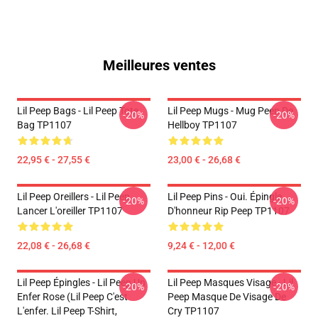
Meilleures ventes
Lil Peep Bags - Lil Peep Tote
Lil Peep Mugs - Mug Peep De
-20%
-20%
Bag TP1107
Hellboy TP1107
22,95 € - 27,55 €
23,00 € - 26,68 €
Lil Peep Oreillers - Lil Peep
Lil Peep Pins - Oui. Épingle
-20%
-20%
Lancer L'oreiller TP1107
D'honneur Rip Peep TP1107
22,08 € - 26,68 €
9,24 € - 12,00 €
Lil Peep Épingles - Lil Peep Un
Lil Peep Masques Visage - Lil
-20%
-20%
Enfer Rose (Lil Peep C'est
Peep Masque De Visage De
L'enfer. Lil Peep T-Shirt,
Cry TP1107