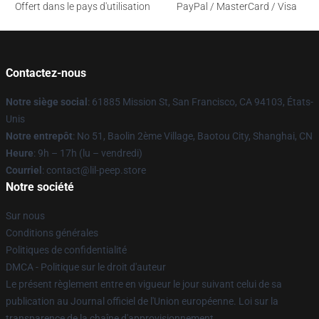
Offert dans le pays d'utilisation
PayPal / MasterCard / Visa
Contactez-nous
Notre siège social
: 61885 Mission St, San Francisco, CA 94103, États-
Unis
Notre entrepôt
: No 51, Baolin 2ème Village, Baotou City, Shanghai, CN
Heure
: 9h – 17h (lu – vendredi)
Courriel
: contact@lil-peep.store
Notre société
Sur nous
Conditions générales
Politiques de confidentialité
DMCA - Politique sur le droit d'auteur
Le présent règlement entre en vigueur le jour suivant celui de sa
publication au Journal officiel de l'Union européenne. Loi sur la
transparence de la chaîne d'approvisionnement