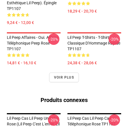
Esthétique Lil Peep). Épingle
TP1107
18,29 € - 20,70 €
9,24 € - 12,00 €
Lil Peep Affaires - Oui. Affaire
Lil Peep T-Shirts - T-Shirt
-20%
-20%
Téléphonique Peep Rose
Classique D'Hommage Rapide
TP1107
TP1107
14,81 € - 16,10 €
24,38 € - 28,06 €
VOIR PLUS
Produits connexes
Lil Peep Cas Lil Peep Un Enfer
Lil Peep Cas Lil Peep Cas
-20%
-20%
Rose (Lil Peep C'est L'enfer. Lil
Téléphonique Rose TP1107