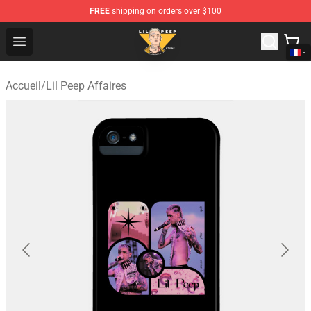
FREE
shipping on orders over $100
Lil Peep Store - Official Lil Peep Merchandise Shop
Open menu
Accueil
/
Lil Peep Affaires