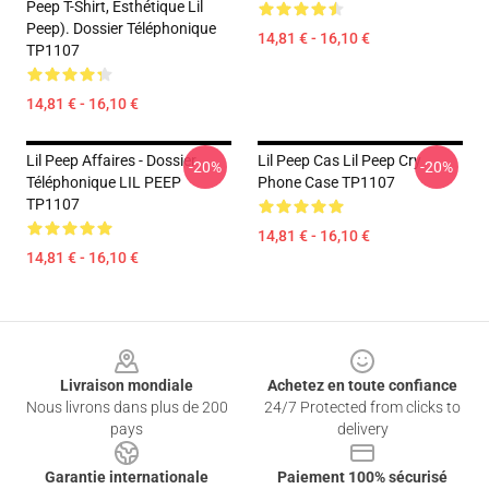
Peep T-Shirt, Esthétique Lil
Peep). Dossier Téléphonique
14,81 € - 16,10 €
TP1107
14,81 € - 16,10 €
Lil Peep Affaires - Dossier
Lil Peep Cas Lil Peep Cry
-20%
-20%
Téléphonique LIL PEEP
Phone Case TP1107
TP1107
14,81 € - 16,10 €
14,81 € - 16,10 €
Footer
Livraison mondiale
Achetez en toute confiance
Nous livrons dans plus de 200
24/7 Protected from clicks to
pays
delivery
Garantie internationale
Paiement 100% sécurisé