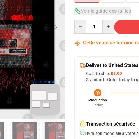
Voir le guide des tailles
Quantity
Cette vente se termine 
Deliver to United States
Cost to ship:
$6.99
Standard - Order today to g
blank template
Production
Today
Transaction sécurisée
Livraison mondiale à votre p