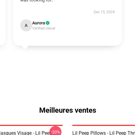
was looking for!
Dec 15, 2024
Aurora
A
Verified owner
Meilleures ventes
-20%
Masques Visage - Lil Peep
Lil Peep Pillows - Lil Peep Th