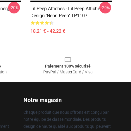
-20%
-20%
énergie Ne
Lil Peep Affiches - Lil Peep Affiche De
Design 'Neon Peep' TP1107
18,21 € - 42,22 €
e
Paiement 100% sécurisé
tion
PayPal / MasterCard / Visa
Notre magasin
n
Chaque produit que nous offrons est conçu par
notre équipe de classe mondiale. Des produits
ement
design de haute qualité aux produits qui peuvent