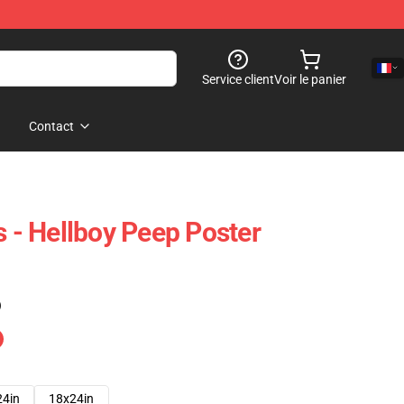
Service client
Voir le panier
Contact
s - Hellboy Peep Poster
)
24in
18x24in