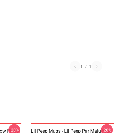
1
/
1
-20%
-20%
row Pillow
Lil Peep Mugs - Lil Peep Par Malu Mug