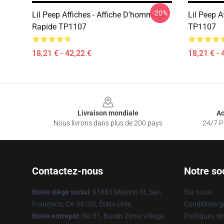
-20%
Lil Peep Affiches - Affiche D'hommage
Lil Peep A
Rapide TP1107
TP1107
18,21 € - 42,22 €
18,21 € - 
Footer
Livraison mondiale
Ac
Nous livrons dans plus de 200 pays
24/7 Pr
Contactez-nous
Notre so
Notre siège social
: 61885 Mission St, San
Sur nous
Francisco, CA 94103, États-Unis
Conditions g
Notre entrepôt
: No 51, Baolin 2ème Village,
Politiques de