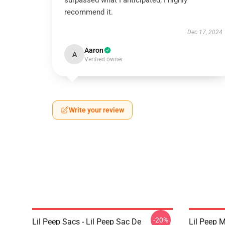
surpassed what I anticipated; I highly
recommend it.
Dec 17, 2024
Aaron
A
Verified owner
Write your review
-20%
Lil Peep Sacs - Lil Peep Sac De
Lil Peep 