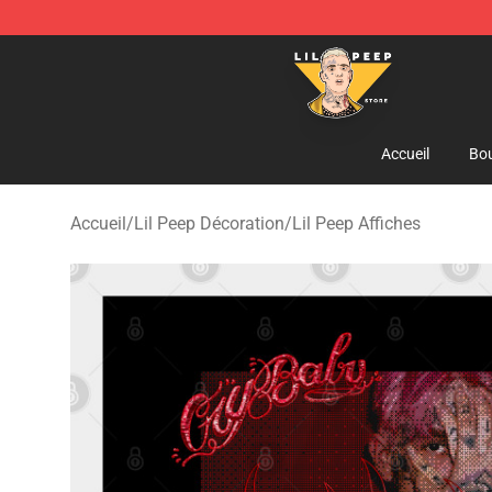
Lil Peep Store - Official Lil Peep Merchandise Shop
Accueil
Bou
Accueil
/
Lil Peep Décoration
/
Lil Peep Affiches