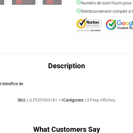
Numéro de suivi fourni pour t
Remboursement complet si le
Description
le bénéfice de
SKU
:
LILPEEPS93181-14
Catégories
:
Lil Peep Affiches
,
What Customers Say