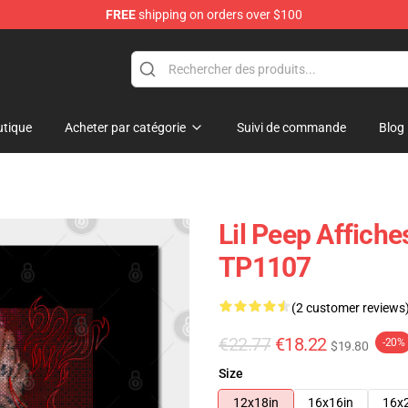
FREE
shipping on orders over $100
tique
Acheter par catégorie
Suivi de commande
Blog
Lil Peep Affiche
TP1107
(2 customer reviews
€22.77
€18.22
-20%
$19.80
Size
12x18in
16x16in
16x