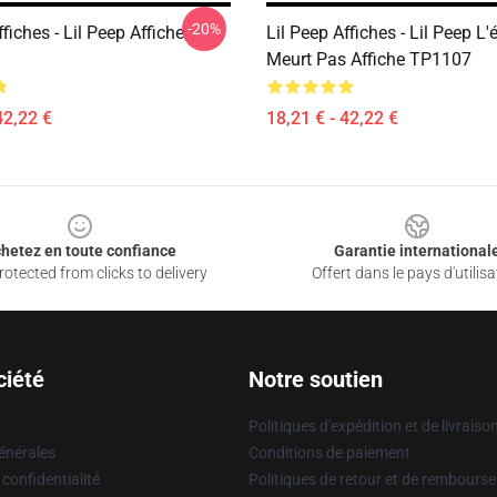
-20%
ffiches - Lil Peep Affiche
Lil Peep Affiches - Lil Peep L'
Meurt Pas Affiche TP1107
42,22 €
18,21 € - 42,22 €
hetez en toute confiance
Garantie international
otected from clicks to delivery
Offert dans le pays d'utilisa
ciété
Notre soutien
Politiques d'expédition et de livraiso
énérales
Conditions de paiement
 confidentialité
Politiques de retour et de rembours