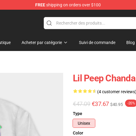
FREE
shipping on orders over $100
tique
Acheter par catégorie
Suivi de commande
Blog
Lil Peep Chanda
(4 customer reviews
€47.09
€37.67
-20%
$40.95
Type
Unisex
Color