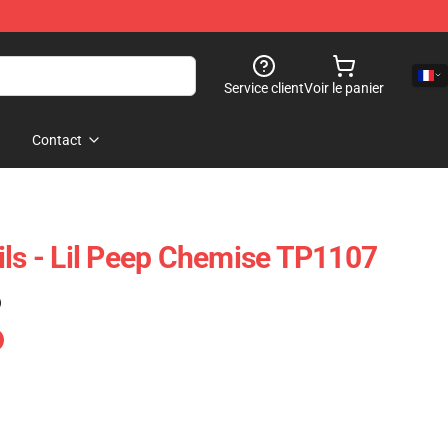
Service client
Voir le panier
Contact
ils - Lil Peep Chemise TP1107
)