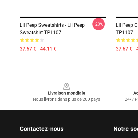
-20%
Lil Peep Sweatshirts - Lil Peep
Lil Peep C
Sweatshirt TP1107
TP1107
37,67 € - 44,11 €
37,67 € - 
Footer
Livraison mondiale
Ac
Nous livrons dans plus de 200 pays
24/7 Pr
Contactez-nous
Notre so