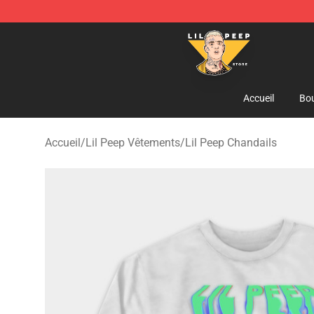
Lil Peep Store - Official Lil Peep Merchandise Shop
Accueil
Bou
Accueil
/
Lil Peep Vêtements
/
Lil Peep Chandails