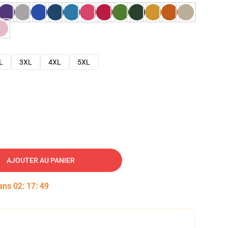
L
3XL
4XL
5XL
AJOUTER AU PANIER
dans
02
:
17
:
48