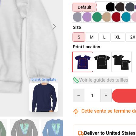
Default
Size
S
M
L
XL
2X
Print Location
Voir le guide des tailles
blank template
Quantity
Cette vente se termine 
Deliver to United States