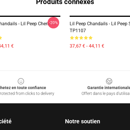
Produits connexes
-20%
handails - Lil Peep Chemise
Lil Peep Chandails - Lil Peep
TP1107
44,11 €
37,67 € - 44,11 €
hetez en toute confiance
Garantie international
otected from clicks to delivery
Offert dans le pays d'utilisa
ciété
Notre soutien