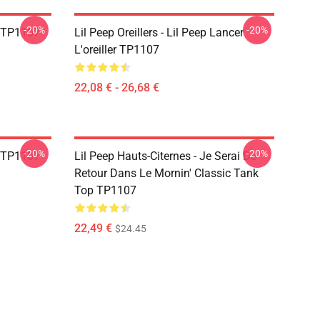
-20%
-20%
g TP1107
Lil Peep Oreillers - Lil Peep Lancer
L'oreiller TP1107
22,08 € - 26,68 €
-20%
-20%
g TP1107
Lil Peep Hauts-Citernes - Je Serai De
Retour Dans Le Mornin' Classic Tank
Top TP1107
22,49 €
$24.45