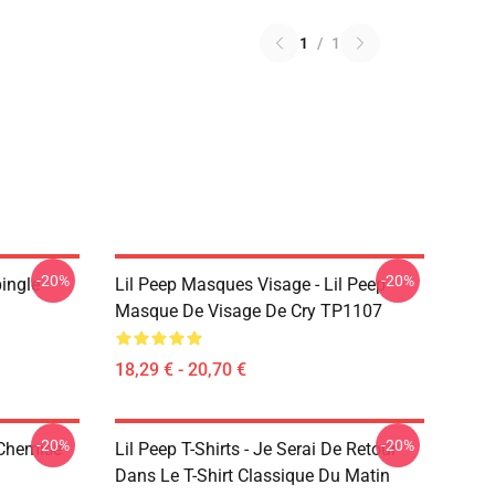
1
/
1
-20%
-20%
pingle
Lil Peep Masques Visage - Lil Peep
Masque De Visage De Cry TP1107
18,29 € - 20,70 €
-20%
-20%
 Chemise
Lil Peep T-Shirts - Je Serai De Retour
Dans Le T-Shirt Classique Du Matin