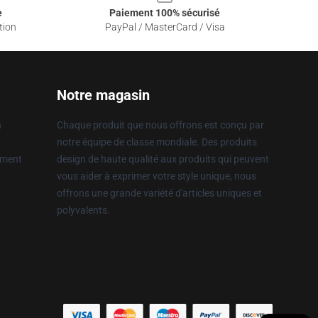
e
Paiement 100% sécurisé
tion
PayPal / MasterCard / Visa
Notre magasin
n
Chaque produit que nous offrons est conçu par
notre équipe de classe mondiale. Des produits
ement
design de haute qualité aux produits qui peuvent
vous aider à exprimer votre style unique, nous
offrons une grande variété d'articles uniques et
polyvalents.