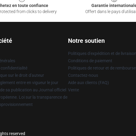
hetez en toute confiance
Garantie international
otected from clicks to delivery
Offert dans le pays d'utilisa
ciété
Notre soutien
Politiques d'expédition et de livraiso
énérales
Conditions de paiement
 confidentialité
Politiques de retour et de rembours
que sur le droit d'auteur
Contactez-nous
glement entre en vigueur le jour
Aide aux clients (FAQ)
 de sa publication au Journal officiel
Vente
uropéenne. Loi sur la transparence de
approvisionnement
ights reserved