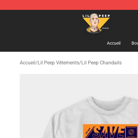
Lil Peep Store - Official Lil Peep Merchandise Shop
Accueil
Bou
Accueil
/
Lil Peep Vêtements
/
Lil Peep Chandails