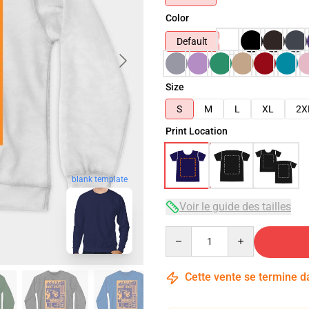
Color
Default
Size
S
M
L
XL
2X
Print Location
blank template
Voir le guide des tailles
Quantity
Cette vente se termine 