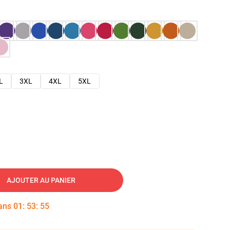
L
3XL
4XL
5XL
AJOUTER AU PANIER
dans
01
:
53
:
54