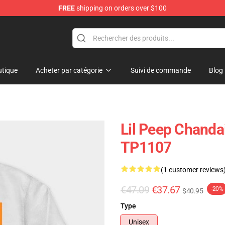
FREE
shipping on orders over $100
tique
Acheter par catégorie
Suivi de commande
Blog
Lil Peep Chandai
TP1107
(1 customer reviews
€47.09
€37.67
-20%
$40.95
Type
Unisex