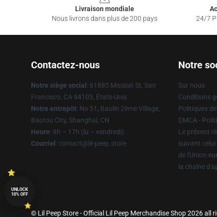
Livraison mondiale
Ac
Nous livrons dans plus de 200 pays
24/7 Pr
Contactez-nous
Notre so
Notre siège social
: 61885 Mission St, San
Sur nous
Francisco, CA 94103, États-Unis
Conditions g
Notre entrepôt
: No 51, Baolin 2ème Village,
Politiques de
Baotou City, Shanghai, CN
DMCA - Politi
Heure
: 9h – 17h (lu – vendredi)
Le présent rè
Courriel
: contact@lil-peep.store
suivant celui
de l'Union e
la chaîne d'
UNLOCK
10% OFF
© Lil Peep Store - Official Lil Peep Merchandise Shop 2026 all r