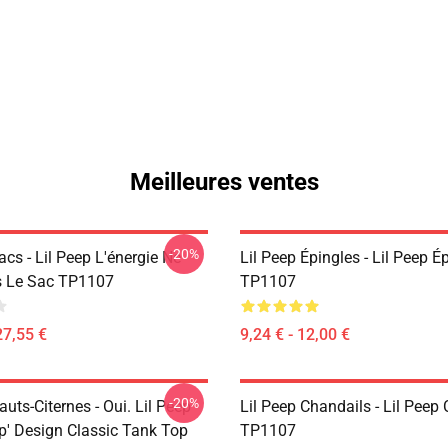
Meilleures ventes
-20%
acs - Lil Peep L'énergie Ne
Lil Peep Épingles - Lil Peep É
s Le Sac TP1107
TP1107
27,55 €
9,24 € - 12,00 €
-20%
auts-Citernes - Oui. Lil Peep
Lil Peep Chandails - Lil Peep
p' Design Classic Tank Top
TP1107