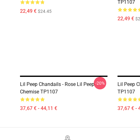
TP1107
22,49 €
$24.45
22,49 €
$2
-20%
Lil Peep Chandails - Rose Lil Peep
Lil Peep C
Chemise TP1107
TP1107
37,67 € - 44,11 €
37,67 € - 
Footer