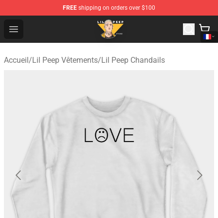
FREE
shipping on orders over $100
Lil Peep Store - Official Lil Peep Merchandise Shop
Open menu
Accueil
/
Lil Peep Vêtements
/
Lil Peep Chandails