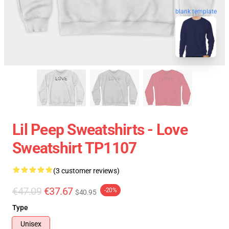
blank template
Lil Peep Sweatshirts - Love
Sweatshirt TP1107
(3 customer reviews)
€47.09
€37.67
-20%
$40.95
Type
Unisex