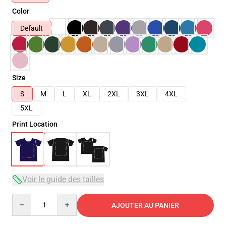
Color
Default
Size
S
M
L
XL
2XL
3XL
4XL
5XL
Print Location
Voir le guide des tailles
Quantity
AJOUTER AU PANIER