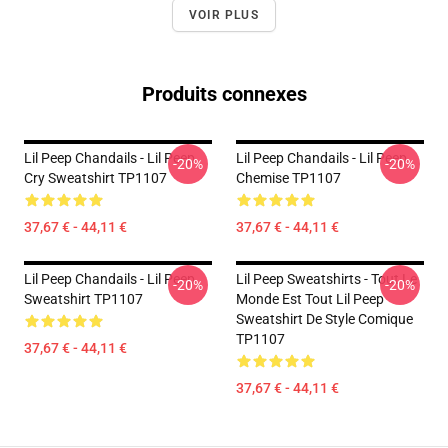
VOIR PLUS
Produits connexes
Lil Peep Chandails - Lil Peep
Lil Peep Chandails - Lil Peep
-20%
-20%
Cry Sweatshirt TP1107
Chemise TP1107
37,67 € - 44,11 €
37,67 € - 44,11 €
Lil Peep Chandails - Lil Peep
Lil Peep Sweatshirts - Tout Le
-20%
-20%
Sweatshirt TP1107
Monde Est Tout Lil Peep
Sweatshirt De Style Comique
TP1107
37,67 € - 44,11 €
37,67 € - 44,11 €