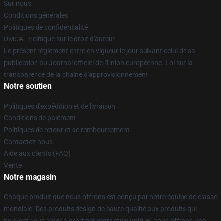
Sur nous
Conditions générales
Politiques de confidentialité
DMCA - Politique sur le droit d'auteur
Le présent règlement entre en vigueur le jour suivant celui de sa
publication au Journal officiel de l'Union européenne. Loi sur la
transparence de la chaîne d'approvisionnement
Notre soutien
Politiques d'expédition et de livraison
Conditions de paiement
Politiques de retour et de remboursement
Contactez-nous
Aide aux clients (FAQ)
Vente
Notre magasin
Chaque produit que nous offrons est conçu par notre équipe de classe
mondiale. Des produits design de haute qualité aux produits qui
peuvent vous aider à exprimer votre style unique, nous offrons une