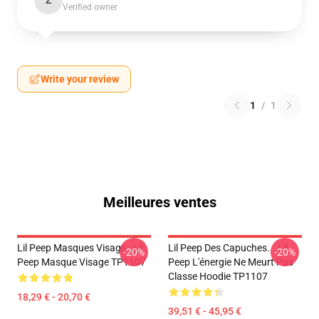
Z
Verified owner
Write your review
1
/
1
Meilleures ventes
Lil Peep Masques Visage - Lil
Lil Peep Des Capuches... Lil
-20%
-20%
Peep Masque Visage TP1107
Peep L'énergie Ne Meurt Pas
Classe Hoodie TP1107
18,29 € - 20,70 €
39,51 € - 45,95 €