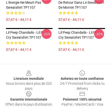
L'énergie Ne Meurt Pas
De Retour Dans Le Sweatshirt
Sweatshirt TP1107
De Mornin TP1107
37,67 € - 44,11 €
37,67 € - 44,11 €
Lil Peep Chandails - Lil Peep
Lil Peep Chandails - Lil Peep
-20%
-20%
Cry Sweatshirt TP1107
Cry Sweatshirt TP1107
37,67 € - 44,11 €
37,67 € - 44,11 €
Footer
Livraison mondiale
Achetez en toute confiance
Nous livrons dans plus de 200
24/7 Protected from clicks to
pays
delivery
Garantie internationale
Paiement 100% sécurisé
Offert dans le pays d'utilisation
PayPal / MasterCard / Visa