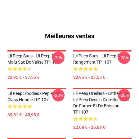
Meilleures ventes
Lil Peep Sacs - Lil Peep Par
Lil Peep Sacs - Lil Peep Sac De
-20%
-20%
Malu Sac De Valise TP1107
Rangement TP1107
22,95 € - 27,55 €
22,95 € - 27,55 €
Lil Peep Hoodies - Pep Rose
Lil Peep Oreillers - Esthétique
-20%
-20%
Class Hoodie TP1107
Lil Peep Dessin D'oreiller À Jet
De Fumée Et De Boisson
TP1107
39,51 € - 45,95 €
22,08 € - 26,68 €