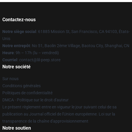
Contactez-nous
Notre siège social
: 61885 Mission St, San Francisco, CA 94103, États-
Unis
Notre entrepôt
: No 51, Baolin 2ème Village, Baotou City, Shanghai, CN
Heure
: 9h – 17h (lu – vendredi)
Courriel
: contact@lil-peep.store
Notre société
Sur nous
Conditions générales
Politiques de confidentialité
DMCA - Politique sur le droit d'auteur
Le présent règlement entre en vigueur le jour suivant celui de sa
publication au Journal officiel de l'Union européenne. Loi sur la
transparence de la chaîne d'approvisionnement
Notre soutien