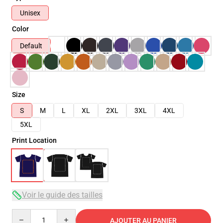
Unisex
Color
Default
Size
S
M
L
XL
2XL
3XL
4XL
5XL
Print Location
Voir le guide des tailles
Quantity
AJOUTER AU PANIER