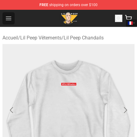
FREE
shipping on orders over $100
Lil Peep Store - Official Lil Peep Merchandise Shop
Open menu
Accueil
/
Lil Peep Vêtements
/
Lil Peep Chandails