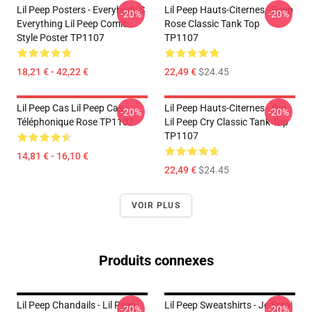
Lil Peep Posters - Everybody'S
Lil Peep Hauts-Citernes - Peep
-20%
-20%
Everything Lil Peep Comic
Rose Classic Tank Top
Style Poster TP1107
TP1107
18,21 € - 42,22 €
22,49 €
$24.45
Lil Peep Cas Lil Peep Cas
Lil Peep Hauts-Citernes - Oui.
-20%
-20%
Téléphonique Rose TP1107
Lil Peep Cry Classic Tank Top
TP1107
14,81 € - 16,10 €
22,49 €
$24.45
VOIR PLUS
Produits connexes
Lil Peep Chandails - Lil Peep
Lil Peep Sweatshirts - Je Serai
-20%
-20%