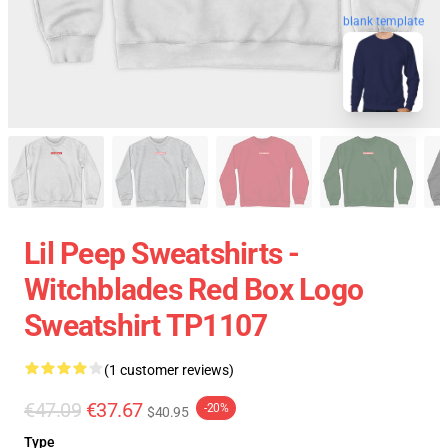
blank template
Lil Peep Sweatshirts -
Witchblades Red Box Logo
Sweatshirt TP1107
(1 customer reviews)
€47.09
€37.67
-20%
$40.95
Type