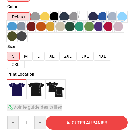
Color
Default
Size
S
M
L
XL
2XL
3XL
4XL
5XL
Print Location
Voir le guide des tailles
Quantity
AJOUTER AU PANIER