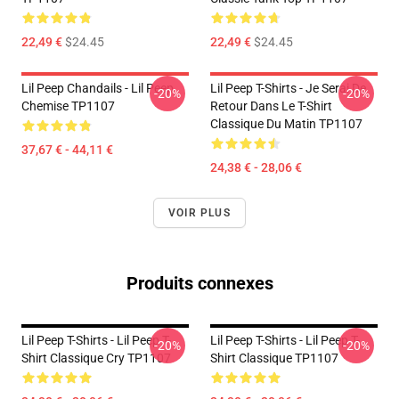
22,49 €
$24.45
22,49 €
$24.45
Lil Peep Chandails - Lil Peep
Lil Peep T-Shirts - Je Serai De
-20%
-20%
Chemise TP1107
Retour Dans Le T-Shirt
Classique Du Matin TP1107
37,67 € - 44,11 €
24,38 € - 28,06 €
VOIR PLUS
Produits connexes
Lil Peep T-Shirts - Lil Peep T-
Lil Peep T-Shirts - Lil Peep T-
-20%
-20%
Shirt Classique Cry TP1107
Shirt Classique TP1107