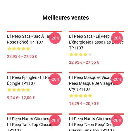
Meilleures ventes
Lil Peep Sacs - Sac À Tarte
Lil Peep Sacs - Lil Peep
-20%
-20%
Rose Foncé TP1107
L'énergie Ne Passe Pas Le Sac
TP1107
22,95 € - 27,55 €
22,95 € - 27,55 €
Lil Peep Épingles - Lil Peep
Lil Peep Masques Visage - Lil
-20%
-20%
Épingle TP1107
Peep Masque De Visage De
Cry TP1107
9,24 € - 12,00 €
18,29 € - 20,70 €
Lil Peep Hauts-Citernes - Oui.
Lil Peep Hauts-Citernes - Oui.
-20%
-20%
Lil Peep Tank Top Classique
Lil Peep 'Neon Peep' Design
TP1107
Classic Tank Top TP1107