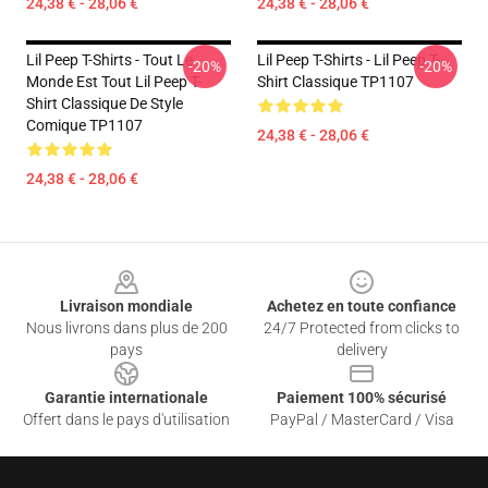
24,38 € - 28,06 €
24,38 € - 28,06 €
Lil Peep T-Shirts - Tout Le
Lil Peep T-Shirts - Lil Peep T-
-20%
-20%
Monde Est Tout Lil Peep T-
Shirt Classique TP1107
Shirt Classique De Style
Comique TP1107
24,38 € - 28,06 €
24,38 € - 28,06 €
Footer
Livraison mondiale
Achetez en toute confiance
Nous livrons dans plus de 200
24/7 Protected from clicks to
pays
delivery
Garantie internationale
Paiement 100% sécurisé
Offert dans le pays d'utilisation
PayPal / MasterCard / Visa