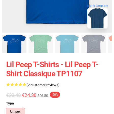
blank template
Lil Peep T-Shirts - Lil Peep T-
Shirt Classique TP1107
(2 customer reviews)
€30.48
€24.38
-20%
$26.50
Type
Unisex