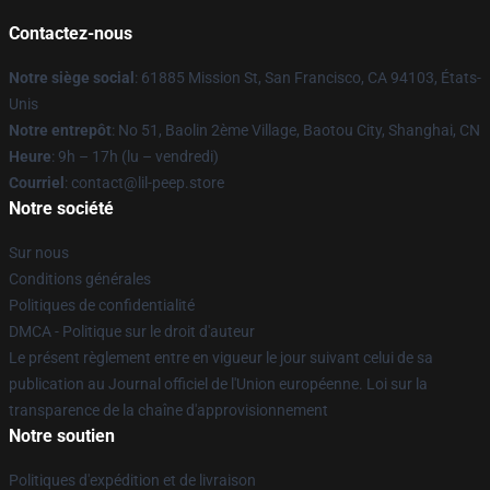
Contactez-nous
Notre siège social
: 61885 Mission St, San Francisco, CA 94103, États-
Unis
Notre entrepôt
: No 51, Baolin 2ème Village, Baotou City, Shanghai, CN
Heure
: 9h – 17h (lu – vendredi)
Courriel
: contact@lil-peep.store
Notre société
Sur nous
Conditions générales
Politiques de confidentialité
DMCA - Politique sur le droit d'auteur
Le présent règlement entre en vigueur le jour suivant celui de sa
publication au Journal officiel de l'Union européenne. Loi sur la
transparence de la chaîne d'approvisionnement
Notre soutien
Politiques d'expédition et de livraison