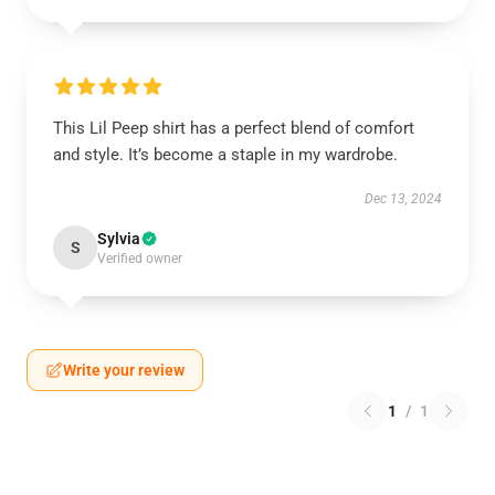
This Lil Peep shirt has a perfect blend of comfort
and style. It’s become a staple in my wardrobe.
Dec 13, 2024
Sylvia
S
Verified owner
Write your review
1
/
1