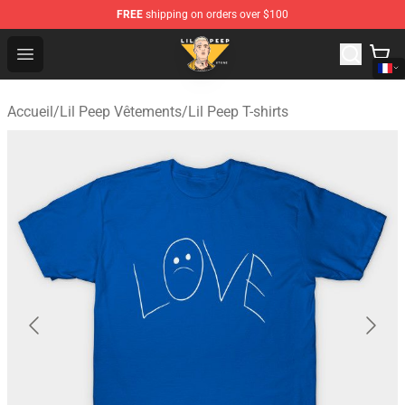
FREE
shipping on orders over $100
Lil Peep Store - Official Lil Peep Merchandise Shop
Open menu
Accueil
/
Lil Peep Vêtements
/
Lil Peep T-shirts