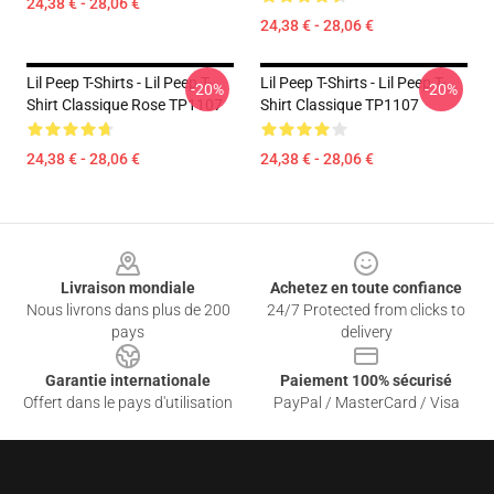
24,38 € - 28,06 €
24,38 € - 28,06 €
Lil Peep T-Shirts - Lil Peep T-
Lil Peep T-Shirts - Lil Peep T-
-20%
-20%
Shirt Classique Rose TP1107
Shirt Classique TP1107
24,38 € - 28,06 €
24,38 € - 28,06 €
Footer
Livraison mondiale
Achetez en toute confiance
Nous livrons dans plus de 200
24/7 Protected from clicks to
pays
delivery
Garantie internationale
Paiement 100% sécurisé
Offert dans le pays d'utilisation
PayPal / MasterCard / Visa