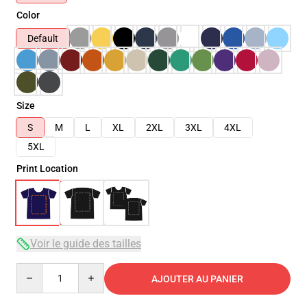
Color
Default
Size
S
M
L
XL
2XL
3XL
4XL
5XL
Print Location
Voir le guide des tailles
Quantity
AJOUTER AU PANIER