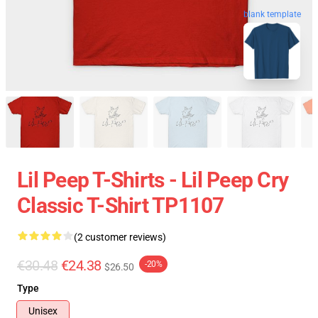
blank template
Lil Peep T-Shirts - Lil Peep Cry
Classic T-Shirt TP1107
(2 customer reviews)
€30.48
€24.38
-20%
$26.50
Type
Unisex