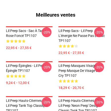
Meilleures ventes
Lil Peep Sacs - Sac À Tarte
Lil Peep Sacs - Lil Peep
-20%
-20%
Rose Foncé TP1107
L'énergie Ne Passe Pas Le Sac
TP1107
22,95 € - 27,55 €
22,95 € - 27,55 €
Lil Peep Épingles - Lil Peep
Lil Peep Masques Visage - Lil
-20%
-20%
Épingle TP1107
Peep Masque De Visage De
Cry TP1107
9,24 € - 12,00 €
18,29 € - 20,70 €
Lil Peep Hauts-Citernes - Oui.
Lil Peep Hauts-Citernes - Oui.
-20%
-20%
Lil Peep Tank Top Classique
Lil Peep 'Neon Peep' Design
TP1107
Classic Tank Top TP1107