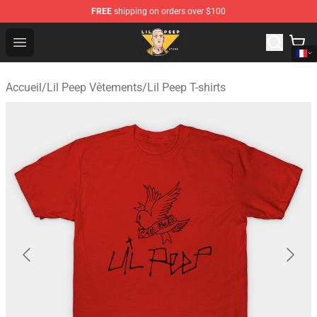
FREE
shipping on orders over $100
Lil Peep Store - Official Lil Peep Merchandise Shop
Open menu
Accueil
/
Lil Peep Vêtements
/
Lil Peep T-shirts