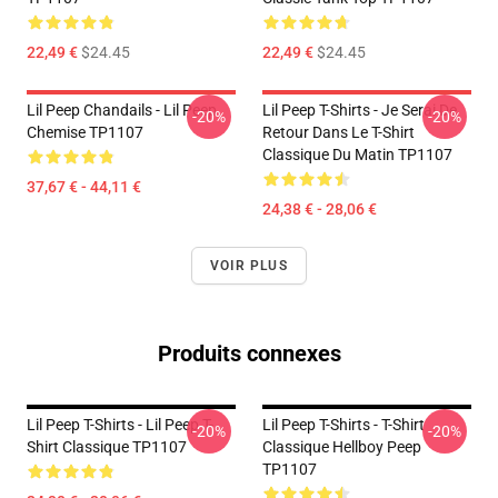
22,49 €
$24.45
22,49 €
$24.45
Lil Peep Chandails - Lil Peep
Lil Peep T-Shirts - Je Serai De
-20%
-20%
Chemise TP1107
Retour Dans Le T-Shirt
Classique Du Matin TP1107
37,67 € - 44,11 €
24,38 € - 28,06 €
VOIR PLUS
Produits connexes
Lil Peep T-Shirts - Lil Peep T-
Lil Peep T-Shirts - T-Shirt
-20%
-20%
Shirt Classique TP1107
Classique Hellboy Peep
TP1107