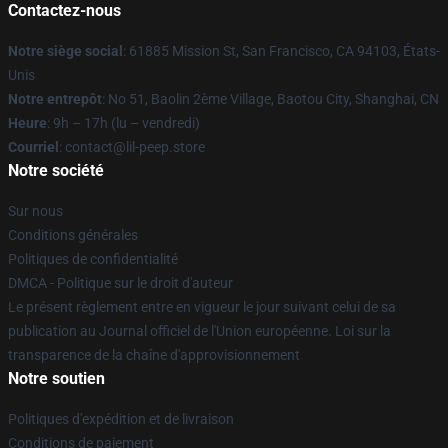
Contactez-nous
Notre siège social
: 61885 Mission St, San Francisco, CA 94103, États-
Unis
Notre entrepôt
: No 51, Baolin 2ème Village, Baotou City, Shanghai, CN
Heure
: 9h – 17h (lu – vendredi)
Courriel
: contact@lil-peep.store
Notre société
Sur nous
Conditions générales
Politiques de confidentialité
DMCA - Politique sur le droit d'auteur
Le présent règlement entre en vigueur le jour suivant celui de sa
publication au Journal officiel de l'Union européenne. Loi sur la
transparence de la chaîne d'approvisionnement
Notre soutien
Politiques d'expédition et de livraison
Conditions de paiement