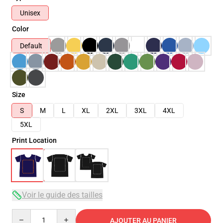
Unisex
Color
Default
Size
S
M
L
XL
2XL
3XL
4XL
5XL
Print Location
Voir le guide des tailles
Quantity
AJOUTER AU PANIER