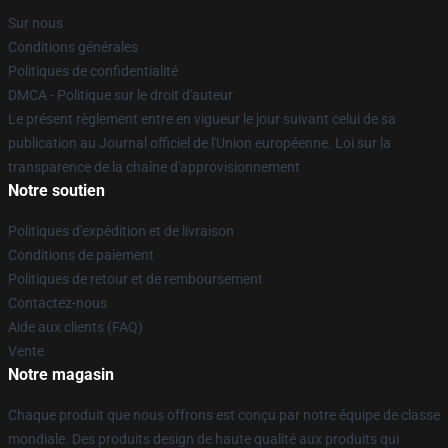
Sur nous
Conditions générales
Politiques de confidentialité
DMCA - Politique sur le droit d'auteur
Le présent règlement entre en vigueur le jour suivant celui de sa
publication au Journal officiel de l'Union européenne. Loi sur la
transparence de la chaîne d'approvisionnement
Notre soutien
Politiques d'expédition et de livraison
Conditions de paiement
Politiques de retour et de remboursement
Contactez-nous
Aide aux clients (FAQ)
Vente
Notre magasin
Chaque produit que nous offrons est conçu par notre équipe de classe
mondiale. Des produits design de haute qualité aux produits qui