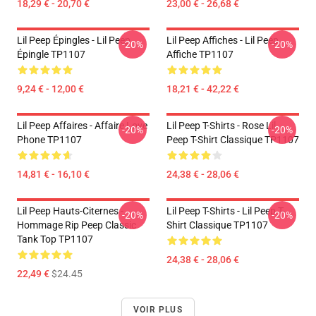
18,29 € - 20,70 €
23,00 € - 26,68 €
Lil Peep Épingles - Lil Peep
Lil Peep Affiches - Lil Peep
-20%
-20%
Épingle TP1107
Affiche TP1107
9,24 € - 12,00 €
18,21 € - 42,22 €
Lil Peep Affaires - Affaire Love
Lil Peep T-Shirts - Rose Lil
-20%
-20%
Phone TP1107
Peep T-Shirt Classique TP1107
14,81 € - 16,10 €
24,38 € - 28,06 €
Lil Peep Hauts-Citernes -
Lil Peep T-Shirts - Lil Peep T-
-20%
-20%
Hommage Rip Peep Classic
Shirt Classique TP1107
Tank Top TP1107
24,38 € - 28,06 €
22,49 €
$24.45
VOIR PLUS