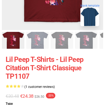
blank template
Lil Peep T-Shirts - Lil Peep
Citation T-Shirt Classique
TP1107
(1 customer reviews)
€30.48
€24.38
-20%
$26.50
Type