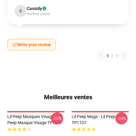
Cassidy
C
Verified owner
Write your review
1
/
1
Meilleures ventes
Lil Peep Masques Visage - Lil
Lil Peep Mugs - Lil Peep Mug
-20%
-20%
Peep Masque Visage TP1107
TP1107