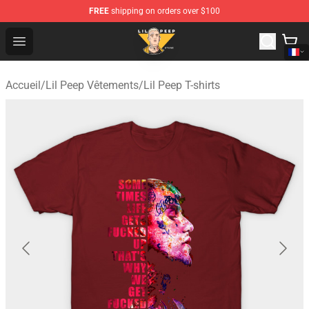
FREE
shipping on orders over $100
Lil Peep Store - Official Lil Peep Merchandise Shop
Open menu
Accueil
/
Lil Peep Vêtements
/
Lil Peep T-shirts