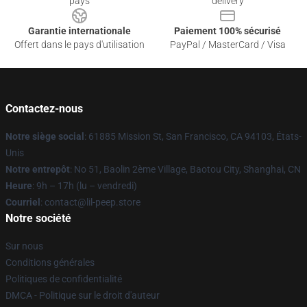
pays
delivery
Garantie internationale
Paiement 100% sécurisé
Offert dans le pays d'utilisation
PayPal / MasterCard / Visa
Contactez-nous
Notre siège social
: 61885 Mission St, San Francisco, CA 94103, États-
Unis
Notre entrepôt
: No 51, Baolin 2ème Village, Baotou City, Shanghai, CN
Heure
: 9h – 17h (lu – vendredi)
Courriel
: contact@lil-peep.store
Notre société
Sur nous
Conditions générales
Politiques de confidentialité
DMCA - Politique sur le droit d'auteur