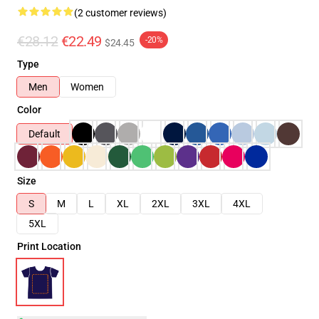
(2 customer reviews)
€28.12
€22.49
-20%
$24.45
Type
Men
Women
Color
Default
Size
S
M
L
XL
2XL
3XL
4XL
5XL
Print Location