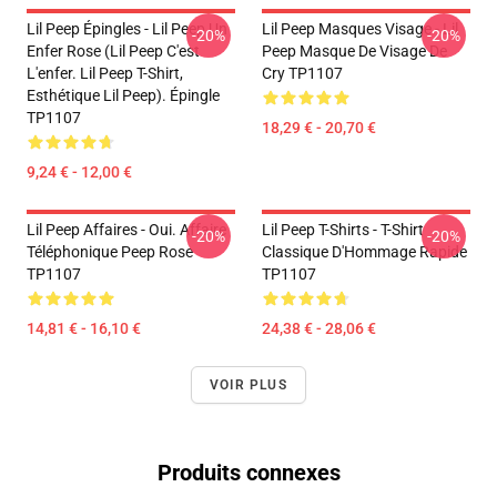
Lil Peep Épingles - Lil Peep Un
Lil Peep Masques Visage - Lil
-20%
-20%
Enfer Rose (Lil Peep C'est
Peep Masque De Visage De
L'enfer. Lil Peep T-Shirt,
Cry TP1107
Esthétique Lil Peep). Épingle
TP1107
18,29 € - 20,70 €
9,24 € - 12,00 €
Lil Peep Affaires - Oui. Affaire
Lil Peep T-Shirts - T-Shirt
-20%
-20%
Téléphonique Peep Rose
Classique D'Hommage Rapide
TP1107
TP1107
14,81 € - 16,10 €
24,38 € - 28,06 €
VOIR PLUS
Produits connexes