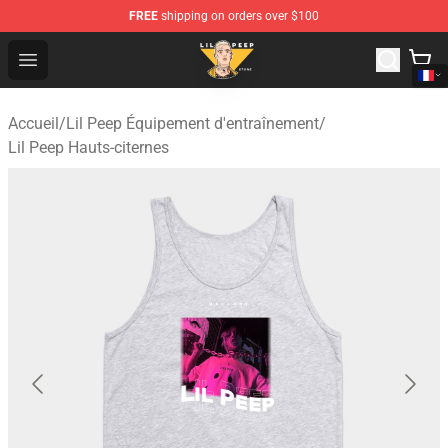
FREE
shipping on orders over $100
Lil Peep Store - Official Lil Peep Merchandise Shop
Open menu
Accueil
/
Lil Peep Équipement d'entraînement
/
Lil Peep Hauts-citernes