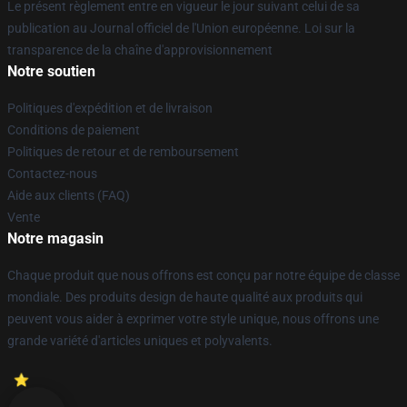
Le présent règlement entre en vigueur le jour suivant celui de sa
publication au Journal officiel de l'Union européenne. Loi sur la
transparence de la chaîne d'approvisionnement
Notre soutien
Politiques d'expédition et de livraison
Conditions de paiement
Politiques de retour et de remboursement
Contactez-nous
Aide aux clients (FAQ)
Vente
Notre magasin
Chaque produit que nous offrons est conçu par notre équipe de classe
mondiale. Des produits design de haute qualité aux produits qui
peuvent vous aider à exprimer votre style unique, nous offrons une
grande variété d'articles uniques et polyvalents.