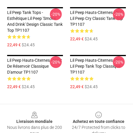
Lil Peep Tank Tops -
Lil Peep Hauts-Citernes - Oui.
-20%
-20%
Esthétique Lil Peep 'Smoke
Lil Peep Cry Classic Tank Top
And Drink' Design Classic Tank
TP1107
Top TP1107
22,49 €
$24.45
22,49 €
$24.45
Lil Peep Hauts-Citernes - Haut
Lil Peep Hauts-Citernes - Oui.
-20%
-20%
De Réservoir Classique
Lil Peep Tank Top Classique
D'amour TP1107
TP1107
22,49 €
$24.45
22,49 €
$24.45
Footer
Livraison mondiale
Achetez en toute confiance
Nous livrons dans plus de 200
24/7 Protected from clicks to