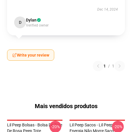
Dec 14, 2024
Dylan
D
Verified owner
Write your review
1
/
1
Mais vendidos produtos
Lil Peep Bolsas - Bolsa De Tote
Lil Peep Sacos - Lil Peep
-20%
-20%
De Rosa Peep Tote
Energia Não Morre Saco