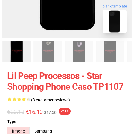
blank template
Lil Peep Processos - Star
Shopping Phone Caso TP1107
(3 customer reviews)
€20.13
€16.10
-20%
$17.50
Type
iPhone
Samsung