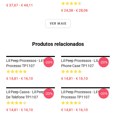
€ 37,67 - € 44,11
€ 24,38 - € 28,06
VER MAIS
Produtos relacionados
Lil Peep Processos - Lil Peep
Lil Peep Processos - LIL PEEP
-20%
-20%
Processo TP1107
Phone Case TP1107
€ 14,81 - € 16,10
€ 14,81 - € 16,10
Lil Peep Casos - Lil Peep Caso
Lil Peep Processos - Lil Peep
-20%
-20%
De Telefone TP1107
Processo TP1107
€ 14,81 - € 16,10
€ 14,81 - € 16,10