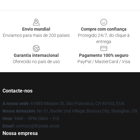
Footer
Envio mundial
Compre com confiança
Enviamos para mais de 200 países
Protegido 24/7, do clique à
entrega
Garantia internacional
Pagamento 100% seguro
Oferecido no país de uso
PayPal / MasterCard / Visa
Contacte-nos
A nossa sede
: 61885 Mission St, São Francisco, CA 94103, EUA
Nosso Armazém
: No 51, Baolin 2nd Village, Baotou City, Shanghai, CN
Hour
: 9AM – 5PM (Mon – Fri)
Email
: contact@lil-peep.store
Nossa empresa