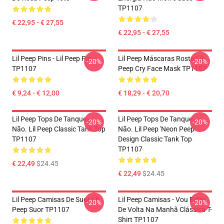
TP1107
€ 22,95 - € 27,55
€ 22,95 - € 27,55
Lil Peep Pins - Lil Peep Pin
Lil Peep Máscaras Rosto Lil
-20%
-20%
TP1107
Peep Cry Face Mask TP1107
€ 9,24 - € 12,00
€ 18,29 - € 20,70
Lil Peep Tops De Tanque -
Lil Peep Tops De Tanque -
-20%
-20%
Não. Lil Peep Classic Tank Top
Não. Lil Peep 'Neon Peep'
TP1107
Design Classic Tank Top
TP1107
€ 22,49
$24.45
€ 22,49
$24.45
Lil Peep Camisas De Suor Lil
Lil Peep Camisas - Vou Estar
-20%
-20%
Peep Suor TP1107
De Volta Na Manhã Clássica T-
Shirt TP1107