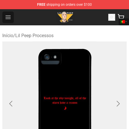
FREE
shipping on orders over $100
Lil Peep Store - Official Lil Peep Merchandise Shop
Open menu
Início
/
Lil Peep Processos