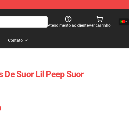
Atendimento ao cliente
Ver carrinho
Contato
s De Suor Lil Peep Suor
)