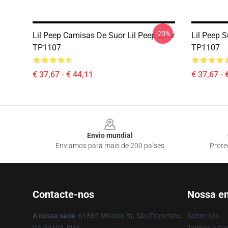
-20%
Lil Peep Camisas De Suor Lil Peep Suor
Lil Peep S
TP1107
TP1107
€ 37,67 - € 44,11
€ 37,67 - 
Footer
Envio mundial
Enviamos para mais de 200 países
Prote
Contacte-nos
Nossa e
A nossa sede
: 61885 Mission St, São Francisco,
Sobre nós