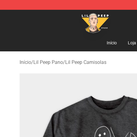
Lil Peep Store - Official Lil Peep Merchandise Shop
Início
Loja
Início
/
Lil Peep Pano
/
Lil Peep Camisolas