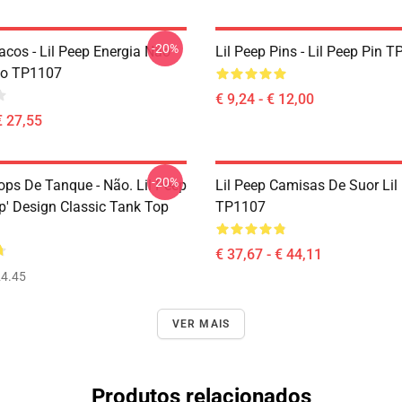
-20%
acos - Lil Peep Energia Não
Lil Peep Pins - Lil Peep Pin 
co TP1107
€ 9,24 - € 12,00
€ 27,55
-20%
ops De Tanque - Não. Lil Peep
Lil Peep Camisas De Suor Lil
p' Design Classic Tank Top
TP1107
€ 37,67 - € 44,11
4.45
VER MAIS
Produtos relacionados