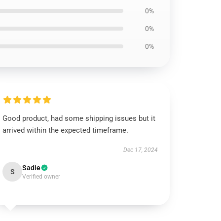
0%
0%
0%
Good product, had some shipping issues but it
arrived within the expected timeframe.
Dec 17, 2024
Sadie
S
Verified owner