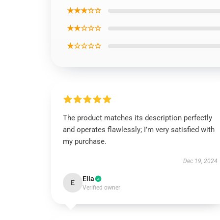
★★★☆☆
★★☆☆☆
★☆☆☆☆
The product matches its description perfectly
and operates flawlessly; I’m very satisfied with
my purchase.
Dec 19, 2024
Ella
E
Verified owner