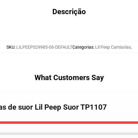
Descrição
SKU
:
LILPEEPS29985-06-DEFAULT
Categorias
:
Lil Peep Camisolas
,
What Customers Say
sas de suor Lil Peep Suor TP1107