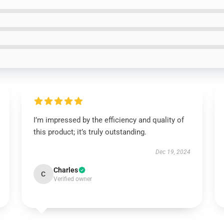
I’m impressed by the efficiency and quality of
this product; it’s truly outstanding.
Dec 19, 2024
Charles
C
Verified owner