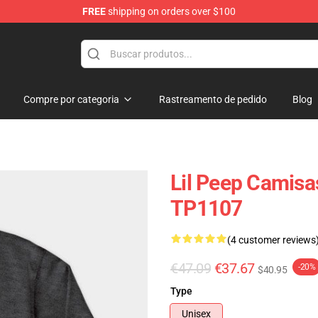
FREE
shipping on orders over $100
Compre por categoria
Rastreamento de pedido
Blog
Lil Peep Camisa
TP1107
(4 customer reviews
€47.09
€37.67
-20%
$40.95
Type
Unisex