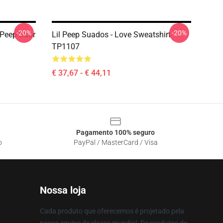
-20%
-20%
 Peep Suor
Lil Peep Suados - Love Sweatshirt
TP1107
€ 37,67 - € 44,11
Pagamento 100% seguro
o
PayPal / MasterCard / Visa
Nossa loja
Cada produto que oferecemos é projetado pela