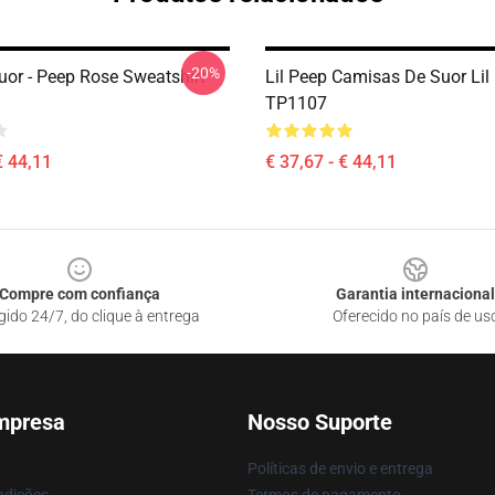
-20%
uor - Peep Rose Sweatshirt
Lil Peep Camisas De Suor Lil
TP1107
€ 44,11
€ 37,67 - € 44,11
Compre com confiança
Garantia internacional
gido 24/7, do clique à entrega
Oferecido no país de us
mpresa
Nosso Suporte
Políticas de envio e entrega