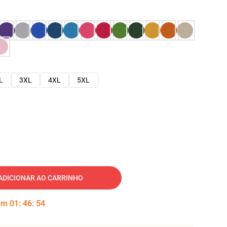
L
3XL
4XL
5XL
ADICIONAR AO CARRINHO
 em
01
:
46
:
53