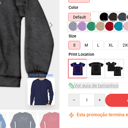
Color
Default
Size
S
M
L
XL
2X
Print Location
blank template
Ver guia de tamanhos
Quantity
Esta promoção termina