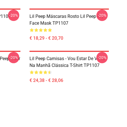
-20%
-20%
TP1107
Lil Peep Máscaras Rosto Lil Peep Cry
Face Mask TP1107
€ 18,29 - € 20,70
-20%
-20%
 Peep Suor
Lil Peep Camisas - Vou Estar De Volta
Na Manhã Clássica T-Shirt TP1107
€ 24,38 - € 28,06