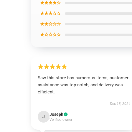
★★★★☆
★★★☆☆
★★☆☆☆
★☆☆☆☆
Saw this store has numerous items, customer
assistance was top-notch, and delivery was
efficient.
Dec 13, 2024
Joseph
J
Verified owner