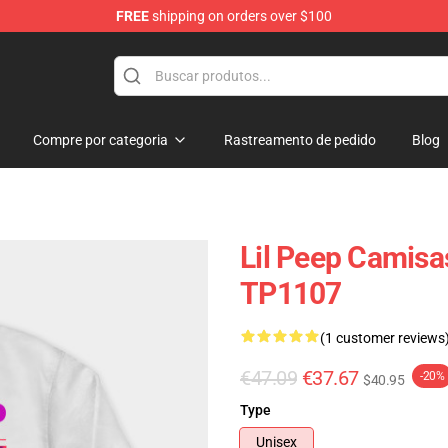
FREE
shipping on orders over $100
Compre por categoria
Rastreamento de pedido
Blog
Lil Peep Camisa
TP1107
(1 customer reviews
€47.09
€37.67
-20%
$40.95
Type
Unisex