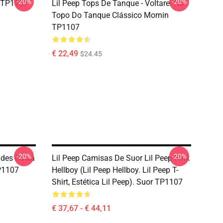
-20%
-20%
g TP1107
Lil Peep Tops De Tanque - Voltarei No
Topo Do Tanque Clássico Mornin
TP1107
€ 22,49
$24.45
-20%
-20%
ades Caixa
Lil Peep Camisas De Suor Lil Peep Pink
P1107
Hellboy (Lil Peep Hellboy. Lil Peep T-
Shirt, Estética Lil Peep). Suor TP1107
€ 37,67 - € 44,11