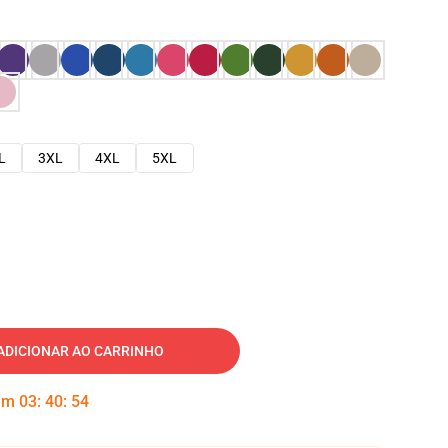
L
3XL
4XL
5XL
ADICIONAR AO CARRINHO
 em
03
:
40
:
53