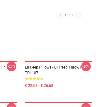
1
/
1
-20%
-20%
g TP1107
Lil Peep Pillows - Lil Peep Throw Pillow
TP1107
€ 22,08 - € 26,68