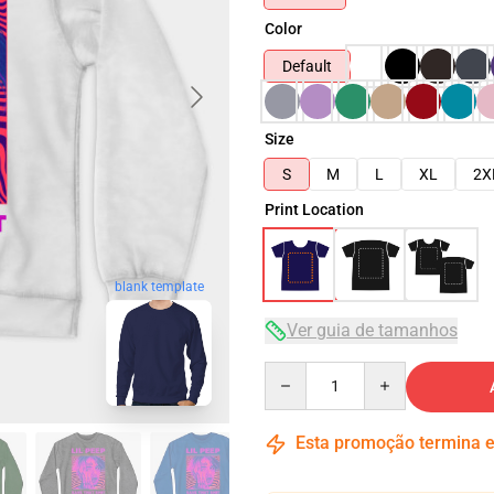
Color
Default
Size
S
M
L
XL
2X
Print Location
blank template
Ver guia de tamanhos
Quantity
Esta promoção termina