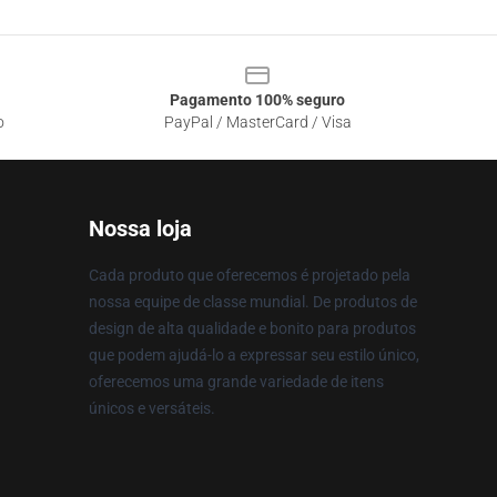
Pagamento 100% seguro
o
PayPal / MasterCard / Visa
Nossa loja
Cada produto que oferecemos é projetado pela
nossa equipe de classe mundial. De produtos de
design de alta qualidade e bonito para produtos
que podem ajudá-lo a expressar seu estilo único,
oferecemos uma grande variedade de itens
únicos e versáteis.