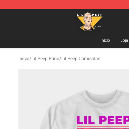
Lil Peep Store - Official Lil Peep Merchandise Shop
Início
Loja
Início
/
Lil Peep Pano
/
Lil Peep Camisolas