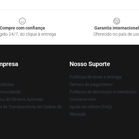
Compre com confiança
Garantia internacional
gido 24/7, do clique à entrega
Oferecido no país de us
mpresa
Nosso Suporte
Políticas de envio e entrega
ndições
Termos de pagamento
privacidade
Políticas de devolução e reembolso
ca de Direitos Autorais
Contacte-nos
i de Transparência de Cadeia de
Ajuda ao cliente (FAQ)
Whosale