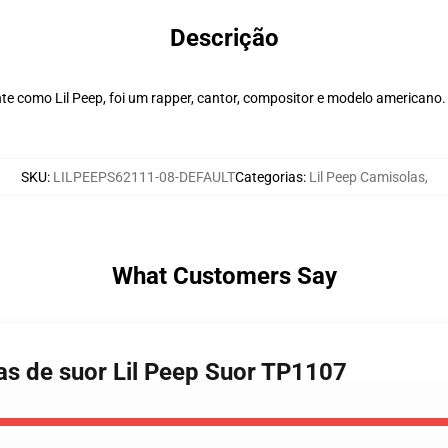
Descrição
nte como Lil Peep, foi um rapper, cantor, compositor e modelo american
SKU
:
LILPEEPS62111-08-DEFAULT
Categorias
:
Lil Peep Camisolas
,
What Customers Say
sas de suor Lil Peep Suor TP1107