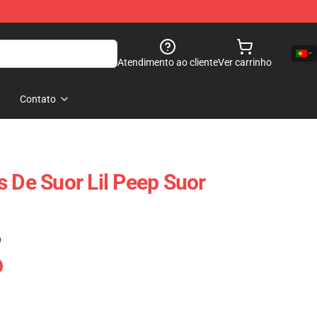
Atendimento ao cliente
Ver carrinho
Contato
s De Suor Lil Peep Suor
)