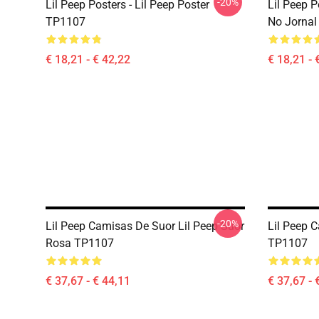
-20%
Lil Peep Posters - Lil Peep Poster
Lil Peep P
TP1107
No Jornal
€ 18,21 - € 42,22
€ 18,21 - 
-20%
Lil Peep Camisas De Suor Lil Peep Suor
Lil Peep 
Rosa TP1107
TP1107
€ 37,67 - € 44,11
€ 37,67 - 