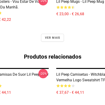
-20%
osters - Vou Estar De Volta
Lil Peep Mugs - Lil Peep Mu
 Da Manhã.
€ 23,00 - € 26,68
€ 42,22
VER MAIS
Produtos relacionados
-20%
Camisas De Suor Lil Peep Suor
Lil Peep Camisetas - Witchbl
Vermelha Logo Sweatshirt T
€ 44,11
€ 37,67 - € 44,11