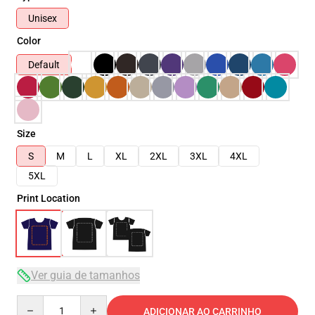
Unisex
Color
Default
Size
S
M
L
XL
2XL
3XL
4XL
5XL
Print Location
Ver guia de tamanhos
Quantity
ADICIONAR AO CARRINHO