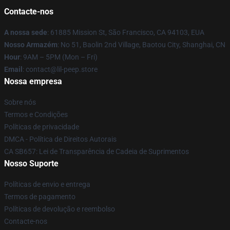
Contacte-nos
A nossa sede
: 61885 Mission St, São Francisco, CA 94103, EUA
Nosso Armazém
: No 51, Baolin 2nd Village, Baotou City, Shanghai, CN
Hour
: 9AM – 5PM (Mon – Fri)
Email
: contact@lil-peep.store
Nossa empresa
Sobre nós
Termos e Condições
Políticas de privacidade
DMCA - Política de Direitos Autorais
CA SB657: Lei de Transparência de Cadeia de Suprimentos
Nosso Suporte
Políticas de envio e entrega
Termos de pagamento
Políticas de devolução e reembolso
Contacte-nos