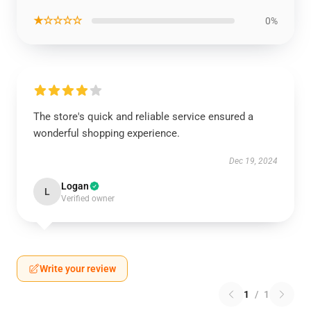
★☆☆☆☆
0%
The store's quick and reliable service ensured a
wonderful shopping experience.
Dec 19, 2024
Logan
L
Verified owner
Write your review
1
/
1