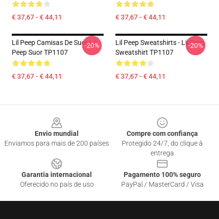
€ 37,67 - € 44,11
€ 37,67 - € 44,11
Lil Peep Camisas De Suor Lil
Lil Peep Sweatshirts - Lil Peep
-20%
-20%
Peep Suor TP1107
Sweatshirt TP1107
€ 37,67 - € 44,11
€ 37,67 - € 44,11
Footer
Envio mundial
Compre com confiança
Enviamos para mais de 200 países
Protegido 24/7, do clique à
entrega
Garantia internacional
Pagamento 100% seguro
Oferecido no país de uso
PayPal / MasterCard / Visa