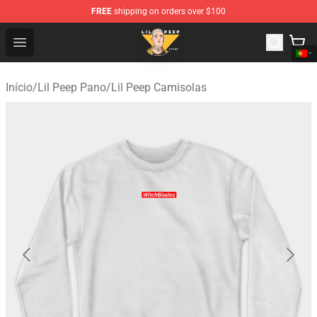
FREE
shipping on orders over $100
Lil Peep Store - Official Lil Peep Merchandise Shop
Open menu
Início
/
Lil Peep Pano
/
Lil Peep Camisolas