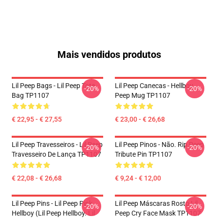
Mais vendidos produtos
Lil Peep Bags - Lil Peep Tote
Lil Peep Canecas - Hellboy
-20%
-20%
Bag TP1107
Peep Mug TP1107
€ 22,95 - € 27,55
€ 23,00 - € 26,68
Lil Peep Travesseiros - Lil Peep
Lil Peep Pinos - Não. Rip Peep
-20%
-20%
Travesseiro De Lança TP1107
Tribute Pin TP1107
€ 22,08 - € 26,68
€ 9,24 - € 12,00
Lil Peep Pins - Lil Peep Pink
Lil Peep Máscaras Rosto Lil
-20%
-20%
Hellboy (Lil Peep Hellboy. Lil
Peep Cry Face Mask TP1107