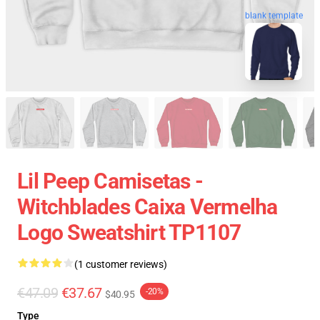
blank template
Lil Peep Camisetas -
Witchblades Caixa Vermelha
Logo Sweatshirt TP1107
(1 customer reviews)
€47.09
€37.67
-20%
$40.95
Type