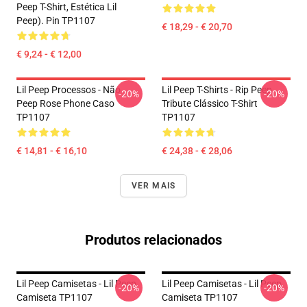
Peep T-Shirt, Estética Lil
Peep). Pin TP1107
€ 18,29 - € 20,70
€ 9,24 - € 12,00
Lil Peep Processos - Não.
Lil Peep T-Shirts - Rip Peep
-20%
-20%
Peep Rose Phone Caso
Tribute Clássico T-Shirt
TP1107
TP1107
€ 14,81 - € 16,10
€ 24,38 - € 28,06
VER MAIS
Produtos relacionados
Lil Peep Camisetas - Lil Peep
Lil Peep Camisetas - Lil Peep
-20%
-20%
Camiseta TP1107
Camiseta TP1107