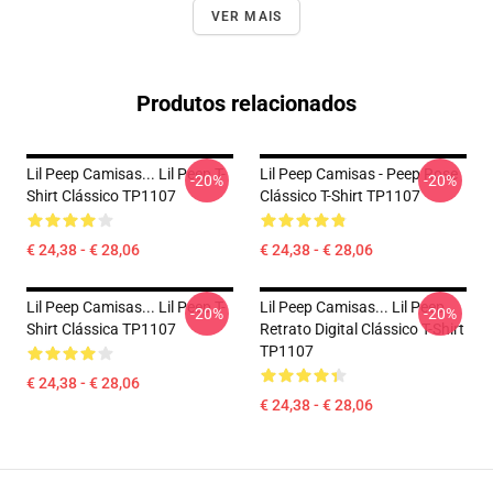
VER MAIS
Produtos relacionados
Lil Peep Camisas... Lil Peep T-
Lil Peep Camisas - Peep Rose
-20%
-20%
Shirt Clássico TP1107
Clássico T-Shirt TP1107
€ 24,38 - € 28,06
€ 24,38 - € 28,06
Lil Peep Camisas... Lil Peep T-
Lil Peep Camisas... Lil Peep
-20%
-20%
Shirt Clássica TP1107
Retrato Digital Clássico T-Shirt
TP1107
€ 24,38 - € 28,06
€ 24,38 - € 28,06
Footer