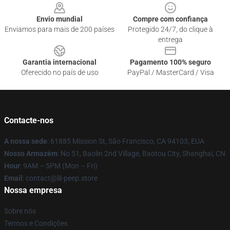
Envio mundial
Compre com confiança
Enviamos para mais de 200 países
Protegido 24/7, do clique à
entrega
Garantia internacional
Pagamento 100% seguro
Oferecido no país de uso
PayPal / MasterCard / Visa
Contacte-nos
A nossa sede
: 61885 Mission St, São Francisco, CA 94103, EUA
Nosso Armazém
: No 51, Baolin 2nd Village, Baotou City, Shanghai, CN
Hour
: 9AM – 5PM (Mon – Fri)
Email
: contact@lil-peep.store
Nossa empresa
Sobre nós
Termos e Condições