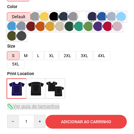
Color
Default
Size
S
M
L
XL
2XL
3XL
4XL
5XL
Print Location
Ver guia de tamanhos
Quantity
ADICIONAR AO CARRINHO