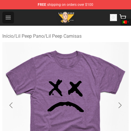
FREE
shipping on orders over $100
Lil Peep Store - Official Lil Peep Merchandise Shop
Open menu
Início
/
Lil Peep Pano
/
Lil Peep Camisas