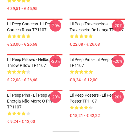
€ 39,51 - € 45,95
Lil Peep Canecas. Lil Peep
Lil Peep Travesseiros - Lil Peep
-20%
-20%
Caneca Rosa TP1107
Travesseiro De Lança TP1107
€ 23,00 - € 26,68
€ 22,08 - € 26,68
Lil Peep Pillows - Hellboy Peep
Lil Peep Pins - Lil Peep Pin
-20%
-20%
Throw Pillow TP1107
TP1107
€ 22,08 - € 26,68
€ 9,24 - € 12,00
Lil Peep Pins - Lil Peep A
Lil Peep Posters - Lil Peep
-20%
-20%
Energia Não Morre O Pin
Poster TP1107
TP1107
€ 18,21 - € 42,22
€ 9,24 - € 12,00