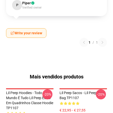
Piper
P
Verified owner
Write your review
1
/
1
Mais vendidos produtos
Lil Peep Hoodies - Todo
Lil Peep Sacos - Lil Peep Tote
-20%
-20%
Mundo É Tudo Lil Peep Estilo
Bag TP1107
Em Quadrinhos Classe Hoodie
TP1107
€ 22,95 - € 27,55