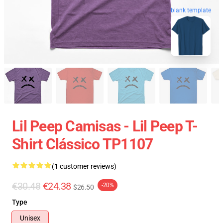
blank template
Lil Peep Camisas - Lil Peep T-
Shirt Clássico TP1107
(1 customer reviews)
€30.48
€24.38
-20%
$26.50
Type
Unisex