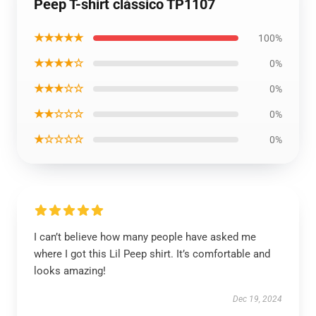
Peep T-shirt clássico TP1107
★★★★★
100%
★★★★☆
0%
★★★☆☆
0%
★★☆☆☆
0%
★☆☆☆☆
0%
I can’t believe how many people have asked me
where I got this Lil Peep shirt. It’s comfortable and
looks amazing!
Dec 19, 2024