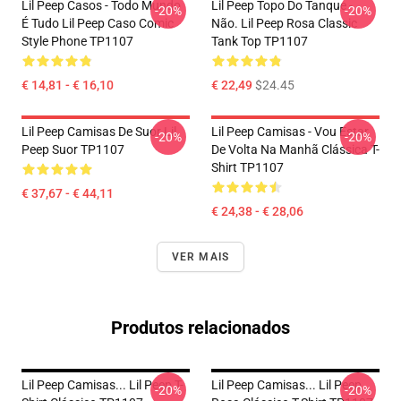
Lil Peep Casos - Todo Mundo
Lil Peep Topo Do Tanque -
-20%
-20%
É Tudo Lil Peep Caso Comic
Não. Lil Peep Rosa Classic
Style Phone TP1107
Tank Top TP1107
€ 14,81 - € 16,10
€ 22,49
$24.45
Lil Peep Camisas De Suor Lil
Lil Peep Camisas - Vou Estar
-20%
-20%
Peep Suor TP1107
De Volta Na Manhã Clássica T-
Shirt TP1107
€ 37,67 - € 44,11
€ 24,38 - € 28,06
VER MAIS
Produtos relacionados
Lil Peep Camisas... Lil Peep T-
Lil Peep Camisas... Lil Peep
-20%
-20%