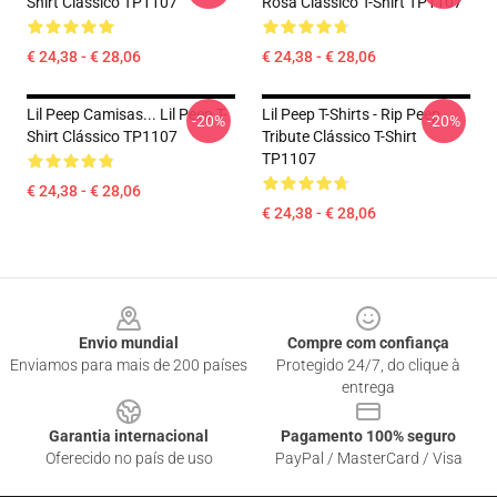
Shirt Clássico TP1107
Rosa Clássico T-Shirt TP1107
€ 24,38 - € 28,06
€ 24,38 - € 28,06
Lil Peep Camisas... Lil Peep T-
Lil Peep T-Shirts - Rip Peep
-20%
-20%
Shirt Clássico TP1107
Tribute Clássico T-Shirt
TP1107
€ 24,38 - € 28,06
€ 24,38 - € 28,06
Footer
Envio mundial
Compre com confiança
Enviamos para mais de 200 países
Protegido 24/7, do clique à
entrega
Garantia internacional
Pagamento 100% seguro
Oferecido no país de uso
PayPal / MasterCard / Visa