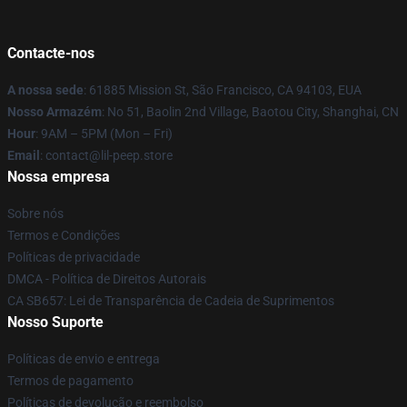
Contacte-nos
A nossa sede
: 61885 Mission St, São Francisco, CA 94103, EUA
Nosso Armazém
: No 51, Baolin 2nd Village, Baotou City, Shanghai, CN
Hour
: 9AM – 5PM (Mon – Fri)
Email
: contact@lil-peep.store
Nossa empresa
Sobre nós
Termos e Condições
Políticas de privacidade
DMCA - Política de Direitos Autorais
CA SB657: Lei de Transparência de Cadeia de Suprimentos
Nosso Suporte
Políticas de envio e entrega
Termos de pagamento
Políticas de devolução e reembolso