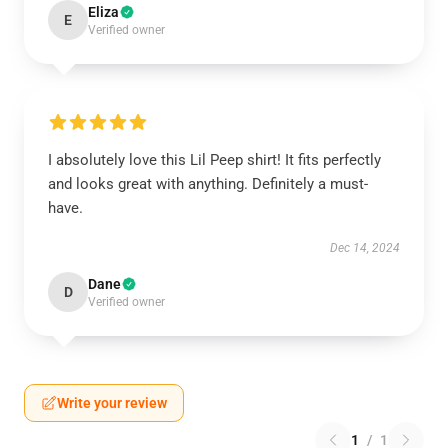
Eliza
E
Verified owner
I absolutely love this Lil Peep shirt! It fits perfectly
and looks great with anything. Definitely a must-
have.
Dec 14, 2024
Dane
D
Verified owner
Write your review
1
/
1