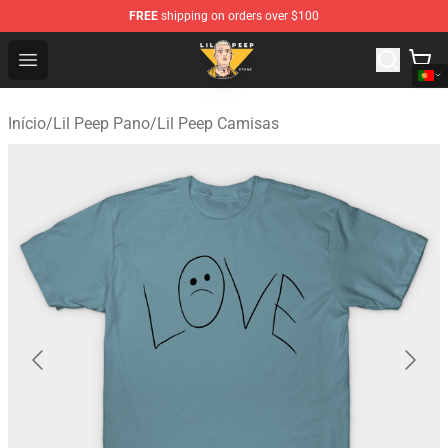
FREE
shipping on orders over $100
Lil Peep Store - Official Lil Peep Merchandise Shop
Open menu
Início
/
Lil Peep Pano
/
Lil Peep Camisas