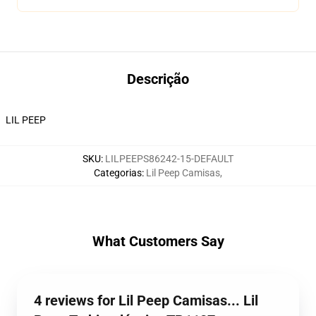
Descrição
LIL PEEP
SKU
:
LILPEEPS86242-15-DEFAULT
Categorias
:
Lil Peep Camisas
,
What Customers Say
4 reviews for Lil Peep Camisas... Lil