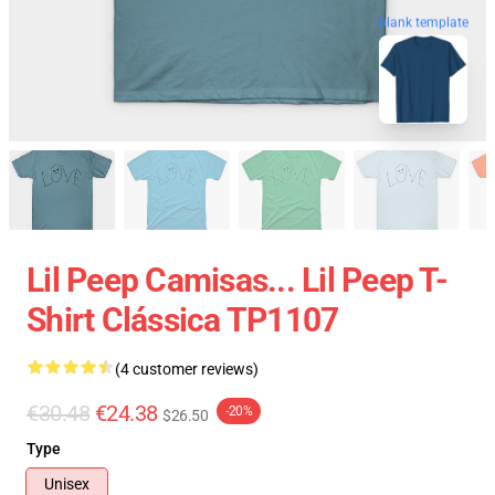
blank template
Lil Peep Camisas... Lil Peep T-
Shirt Clássica TP1107
(4 customer reviews)
€30.48
€24.38
-20%
$26.50
Type
Unisex