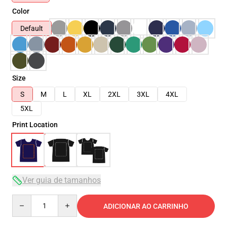
Color
Default
Size
S
M
L
XL
2XL
3XL
4XL
5XL
Print Location
Ver guia de tamanhos
Quantity
ADICIONAR AO CARRINHO