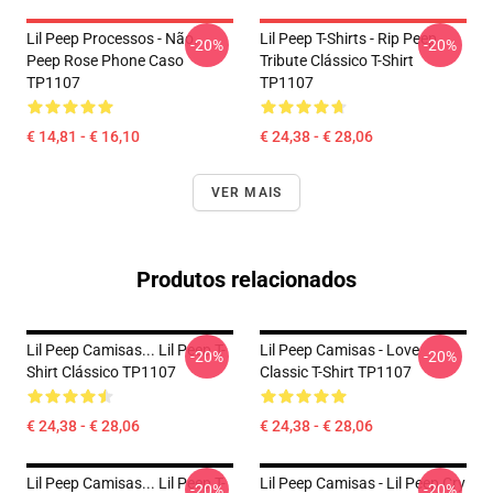
Lil Peep Processos - Não.
Lil Peep T-Shirts - Rip Peep
-20%
-20%
Peep Rose Phone Caso
Tribute Clássico T-Shirt
TP1107
TP1107
€ 14,81 - € 16,10
€ 24,38 - € 28,06
VER MAIS
Produtos relacionados
Lil Peep Camisas... Lil Peep T-
Lil Peep Camisas - Love
-20%
-20%
Shirt Clássico TP1107
Classic T-Shirt TP1107
€ 24,38 - € 28,06
€ 24,38 - € 28,06
Lil Peep Camisas... Lil Peep T-
Lil Peep Camisas - Lil Peep Cry
-20%
-20%