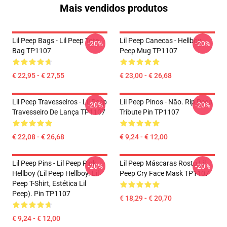
Mais vendidos produtos
Lil Peep Bags - Lil Peep Tote
Lil Peep Canecas - Hellboy
-20%
-20%
Bag TP1107
Peep Mug TP1107
€ 22,95 - € 27,55
€ 23,00 - € 26,68
Lil Peep Travesseiros - Lil Peep
Lil Peep Pinos - Não. Rip Peep
-20%
-20%
Travesseiro De Lança TP1107
Tribute Pin TP1107
€ 22,08 - € 26,68
€ 9,24 - € 12,00
Lil Peep Pins - Lil Peep Pink
Lil Peep Máscaras Rosto Lil
-20%
-20%
Hellboy (Lil Peep Hellboy. Lil
Peep Cry Face Mask TP1107
Peep T-Shirt, Estética Lil
Peep). Pin TP1107
€ 18,29 - € 20,70
€ 9,24 - € 12,00