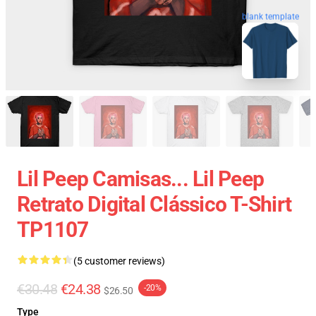
blank template
Lil Peep Camisas... Lil Peep
Retrato Digital Clássico T-Shirt
TP1107
(5 customer reviews)
€30.48
€24.38
-20%
$26.50
Type