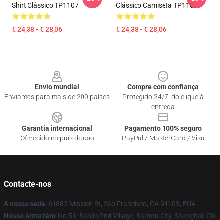
Shirt Clássico TP1107
Clássico Camiseta TP1107
€ 24,38 - € 28,06
€ 24,38 - € 28,06
Footer
Envio mundial
Compre com confiança
Enviamos para mais de 200 países
Protegido 24/7, do clique à
entrega
Garantia internacional
Pagamento 100% seguro
Oferecido no país de uso
PayPal / MasterCard / Visa
Contacte-nos
A nossa sede
: 61885 Mission St, São Francisco, CA 94103, EUA
Nosso Armazém
: No 51, Baolin 2nd Village, Baotou City, Shanghai, CN