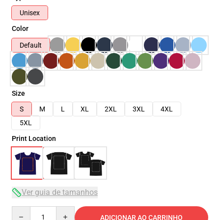
Unisex
Color
Default
Size
S
M
L
XL
2XL
3XL
4XL
5XL
Print Location
Ver guia de tamanhos
Quantity
ADICIONAR AO CARRINHO