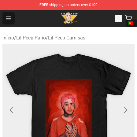
FREE
shipping on orders over $100
Lil Peep Store - Official Lil Peep Merchandise Shop
Open menu
Início
/
Lil Peep Pano
/
Lil Peep Camisas