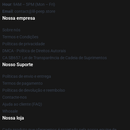
Hour
: 9AM – 5PM (Mon – Fri)
Email
: contact@lil-peep.store
Nossa empresa
Sobre nós
Termos e Condições
Políticas de privacidade
DMCA - Política de Direitos Autorais
CA SB657: Lei de Transparência de Cadeia de Suprimentos
Nosso Suporte
Políticas de envio e entrega
Termos de pagamento
Políticas de devolução e reembolso
Contacte-nos
Ajuda ao cliente (FAQ)
Whosale
Nossa loja
Cada produto que oferecemos é projetado pela nossa equipe de