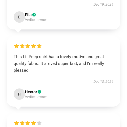
Dec 19, 2024
Ella
E
Verified owner
This Lil Peep shirt has a lovely motive and great
quality fabric. It arrived super fast, and I’m really
pleased!
Dec 18, 2024
Hector
H
Verified owner