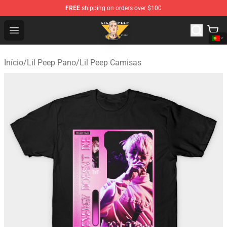
FREE
shipping on orders over $100
Lil Peep Store - Official Lil Peep Merchandise Shop
Open menu
Início
/
Lil Peep Pano
/
Lil Peep Camisas