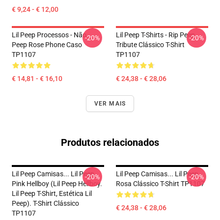
€ 9,24 - € 12,00
Lil Peep Processos - Não.
Lil Peep T-Shirts - Rip Peep
-20%
-20%
Peep Rose Phone Caso
Tribute Clássico T-Shirt
TP1107
TP1107
€ 14,81 - € 16,10
€ 24,38 - € 28,06
VER MAIS
Produtos relacionados
Lil Peep Camisas... Lil Peep
Lil Peep Camisas... Lil Peep
-20%
-20%
Pink Hellboy (Lil Peep Hellboy.
Rosa Clássico T-Shirt TP1107
Lil Peep T-Shirt, Estética Lil
Peep). T-Shirt Clássico
€ 24,38 - € 28,06
TP1107