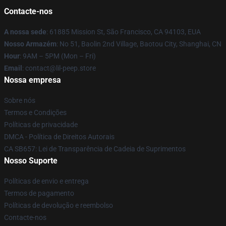
Contacte-nos
A nossa sede
: 61885 Mission St, São Francisco, CA 94103, EUA
Nosso Armazém
: No 51, Baolin 2nd Village, Baotou City, Shanghai, CN
Hour
: 9AM – 5PM (Mon – Fri)
Email
: contact@lil-peep.store
Nossa empresa
Sobre nós
Termos e Condições
Políticas de privacidade
DMCA - Política de Direitos Autorais
CA SB657: Lei de Transparência de Cadeia de Suprimentos
Nosso Suporte
Políticas de envio e entrega
Termos de pagamento
Políticas de devolução e reembolso
Contacte-nos