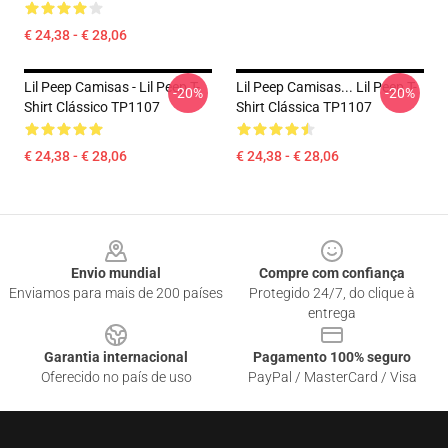
€ 24,38 - € 28,06
Lil Peep Camisas - Lil Peep T-
Lil Peep Camisas... Lil Peep T-
-20%
-20%
Shirt Clássico TP1107
Shirt Clássica TP1107
€ 24,38 - € 28,06
€ 24,38 - € 28,06
Footer
Envio mundial
Compre com confiança
Enviamos para mais de 200 países
Protegido 24/7, do clique à
entrega
Garantia internacional
Pagamento 100% seguro
Oferecido no país de uso
PayPal / MasterCard / Visa