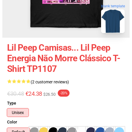
blank template
Lil Peep Camisas... Lil Peep
Energia Não Morre Clássico T-
Shirt TP1107
(2 customer reviews)
€30.48
€24.38
-20%
$26.50
Type
Unisex
Color