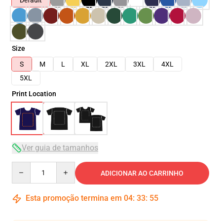
Default
Size
S
M
L
XL
2XL
3XL
4XL
5XL
Print Location
Ver guia de tamanhos
Quantity
ADICIONAR AO CARRINHO
Esta promoção termina em
04
:
33
:
54