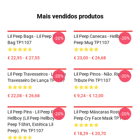
Mais vendidos produtos
Lil Peep Bags - Lil Peep Tote
Lil Peep Canecas - Hellboy
-20%
-20%
Bag TP1107
Peep Mug TP1107
€ 22,95 - € 27,55
€ 23,00 - € 26,68
Lil Peep Travesseiros - Lil Peep
Lil Peep Pinos - Não. Rip Peep
-20%
-20%
Travesseiro De Lança TP1107
Tribute Pin TP1107
€ 22,08 - € 26,68
€ 9,24 - € 12,00
Lil Peep Pins - Lil Peep Pink
Lil Peep Máscaras Rosto Lil
-20%
-20%
Hellboy (Lil Peep Hellboy. Lil
Peep Cry Face Mask TP1107
Peep T-Shirt, Estética Lil
Peep). Pin TP1107
€ 18,29 - € 20,70