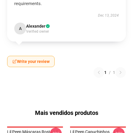
requirements.
Dec 13, 2024
Alexander
A
Verified owner
Write your review
1
/
1
Mais vendidos produtos
Lil Peep Máscaras Rosto Lil
Lil Peep Capuchinhos... Lil