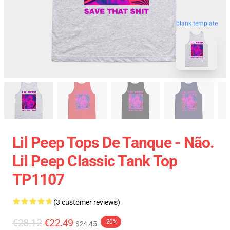
blank template
Lil Peep Tops De Tanque - Não.
Lil Peep Classic Tank Top
TP1107
(3 customer reviews)
€28.12
€22.49
-20%
$24.45