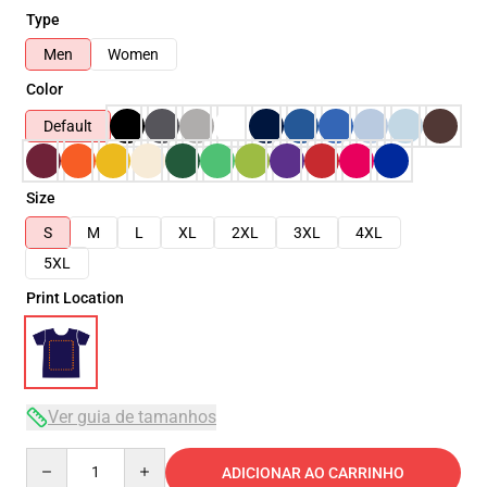
Type
Men
Women
Color
Default
Size
S
M
L
XL
2XL
3XL
4XL
5XL
Print Location
Ver guia de tamanhos
Quantity
ADICIONAR AO CARRINHO