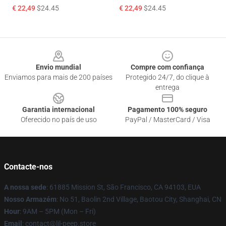
€ 22,49
$24.45
€ 22,49
$24.45
Footer
Envio mundial
Compre com confiança
Enviamos para mais de 200 países
Protegido 24/7, do clique à
entrega
Garantia internacional
Pagamento 100% seguro
Oferecido no país de uso
PayPal / MasterCard / Visa
Contacte-nos
A nossa sede
: 61885 Mission St, São Francisco, CA 94103, EUA
Nosso Armazém
: No 51, Baolin 2nd Village, Baotou City, Shanghai, CN
Hour
: 9AM – 5PM (Mon – Fri)
Email
: contact@lil-peep.store