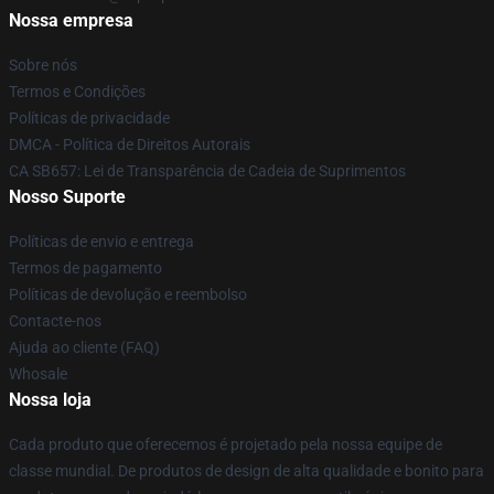
Nossa empresa
Sobre nós
Termos e Condições
Políticas de privacidade
DMCA - Política de Direitos Autorais
CA SB657: Lei de Transparência de Cadeia de Suprimentos
Nosso Suporte
Políticas de envio e entrega
Termos de pagamento
Políticas de devolução e reembolso
Contacte-nos
Ajuda ao cliente (FAQ)
Whosale
Nossa loja
Cada produto que oferecemos é projetado pela nossa equipe de
classe mundial. De produtos de design de alta qualidade e bonito para