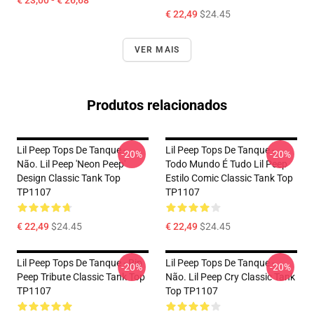
€ 23,00 - € 26,68
€ 22,49
$24.45
VER MAIS
Produtos relacionados
Lil Peep Tops De Tanque -
Lil Peep Tops De Tanque -
-20%
-20%
Não. Lil Peep 'Neon Peep'
Todo Mundo É Tudo Lil Peep
Design Classic Tank Top
Estilo Comic Classic Tank Top
TP1107
TP1107
€ 22,49
$24.45
€ 22,49
$24.45
Lil Peep Tops De Tanque - Rip
Lil Peep Tops De Tanque -
-20%
-20%
Peep Tribute Classic Tank Top
Não. Lil Peep Cry Classic Tank
TP1107
Top TP1107