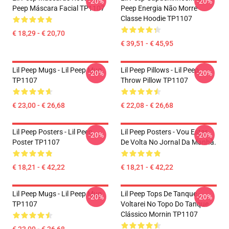
-20%
-20%
Peep Máscara Facial TP1107
Peep Energia Não Morre
Classe Hoodie TP1107
€ 18,29 - € 20,70
€ 39,51 - € 45,95
Lil Peep Mugs - Lil Peep Mug
Lil Peep Pillows - Lil Peep
-20%
-20%
TP1107
Throw Pillow TP1107
€ 23,00 - € 26,68
€ 22,08 - € 26,68
Lil Peep Posters - Lil Peep
Lil Peep Posters - Vou Estar
-20%
-20%
Poster TP1107
De Volta No Jornal Da Manhã.
€ 18,21 - € 42,22
€ 18,21 - € 42,22
Lil Peep Mugs - Lil Peep Mug
Lil Peep Tops De Tanque -
-20%
-20%
TP1107
Voltarei No Topo Do Tanque
Clássico Mornin TP1107