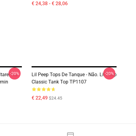
€ 24,38 - € 28,06
-20%
-20%
tarei No
Lil Peep Tops De Tanque - Não. Lil Peep
rnin
Classic Tank Top TP1107
€ 22,49
$24.45