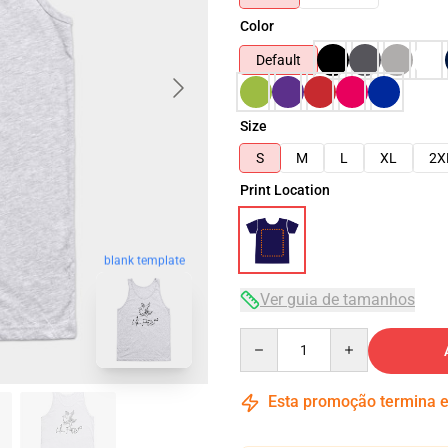
Color
Default
Size
S
M
L
XL
2X
Print Location
blank template
Ver guia de tamanhos
Quantity
Esta promoção termina