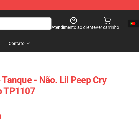
Atendimento ao cliente
Ver carrinho
Contato
 Tanque - Não. Lil Peep Cry
op TP1107
)