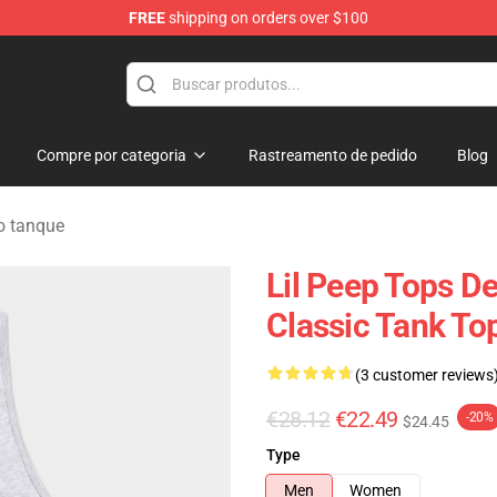
FREE
shipping on orders over $100
Compre por categoria
Rastreamento de pedido
Blog
o tanque
Lil Peep Tops De
Classic Tank T
(3 customer reviews
€28.12
€22.49
-20%
$24.45
Type
Men
Women