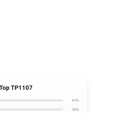
k Top TP1107
67%
33%