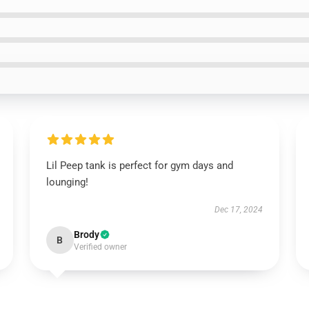
Lil Peep tank is perfect for gym days and
lounging!
Dec 17, 2024
Brody
B
Verified owner