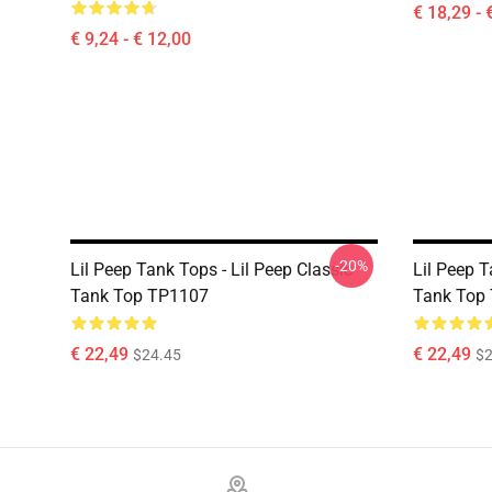
€ 18,29 - 
€ 9,24 - € 12,00
-20%
Lil Peep Tank Tops - Lil Peep Classic
Lil Peep T
Tank Top TP1107
Tank Top
€ 22,49
€ 22,49
$24.45
$2
Footer