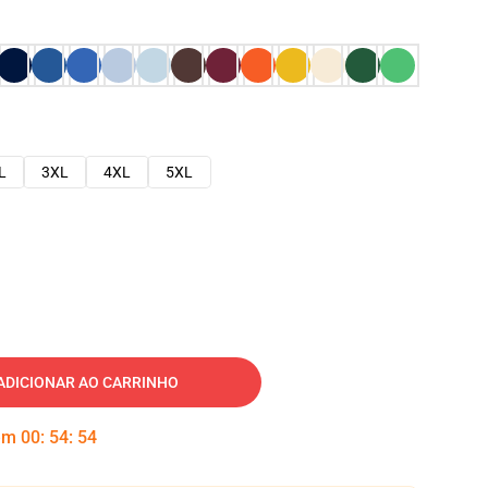
L
3XL
4XL
5XL
ADICIONAR AO CARRINHO
 em
00
:
54
:
54