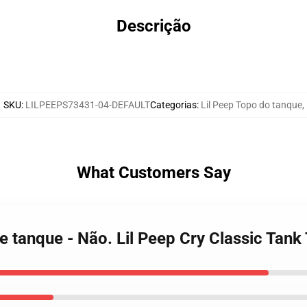
Descrição
SKU
:
LILPEEPS73431-04-DEFAULT
Categorias
:
Lil Peep Topo do tanque
,
What Customers Say
de tanque - Não. Lil Peep Cry Classic Tan