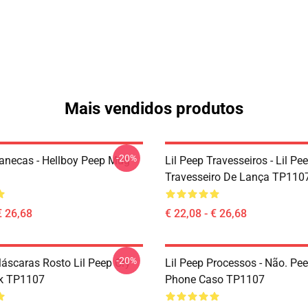
Mais vendidos produtos
-20%
Canecas - Hellboy Peep Mug
Lil Peep Travesseiros - Lil Pe
Travesseiro De Lança TP110
€ 26,68
€ 22,08 - € 26,68
-20%
Máscaras Rosto Lil Peep Cry
Lil Peep Processos - Não. Pe
k TP1107
Phone Caso TP1107