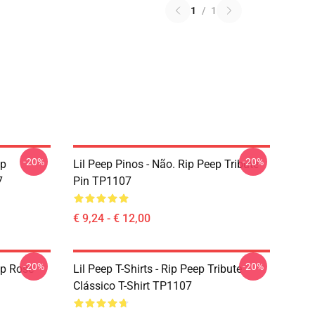
1
/
1
-20%
-20%
ep
Lil Peep Pinos - Não. Rip Peep Tribute
7
Pin TP1107
€ 9,24 - € 12,00
-20%
-20%
ep Rose
Lil Peep T-Shirts - Rip Peep Tribute
Clássico T-Shirt TP1107