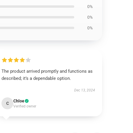
0%
0%
0%
The product arrived promptly and functions as
described; it’s a dependable option.
Dec 13, 2024
Chloe
C
Verified owner