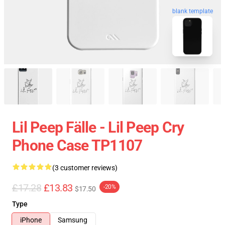
blank template
Lil Peep Fälle - Lil Peep Cry
Phone Case TP1107
(3 customer reviews)
£17.28
£13.83
-20%
$17.50
Type
iPhone
Samsung