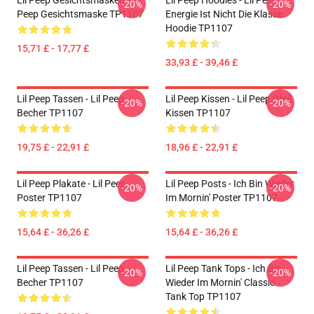
Lil Peep Gesichtsmasken - Lil
Lil Peep Hoodies - Lil Peep
-20%
-20%
Peep Gesichtsmaske TP1107
Energie Ist Nicht Die Klasse
Hoodie TP1107
15,71 £ - 17,77 £
33,93 £ - 39,46 £
Lil Peep Tassen - Lil Peep
Lil Peep Kissen - Lil Peep Pfeil
-20%
-20%
Becher TP1107
Kissen TP1107
19,75 £ - 22,91 £
18,96 £ - 22,91 £
Lil Peep Plakate - Lil Peep
Lil Peep Posts - Ich Bin Wieder
-20%
-20%
Poster TP1107
Im Mornin' Poster TP1107
15,64 £ - 36,26 £
15,64 £ - 36,26 £
Lil Peep Tassen - Lil Peep
Lil Peep Tank Tops - Ich Bin
-20%
-20%
Becher TP1107
Wieder Im Mornin' Classic
Tank Top TP1107