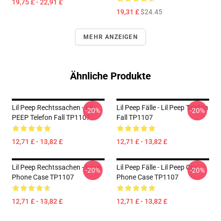
19,75 £ - 22,91 £
19,31 £
$24.45
MEHR ANZEIGEN
Ähnliche Produkte
Lil Peep Rechtssachen - LIL
Lil Peep Fälle - Lil Peep Telefon
-20%
-20%
PEEP Telefon Fall TP1107
Fall TP1107
12,71 £ - 13,82 £
12,71 £ - 13,82 £
Lil Peep Rechtssachen - Love
Lil Peep Fälle - Lil Peep Cry
-20%
-20%
Phone Case TP1107
Phone Case TP1107
12,71 £ - 13,82 £
12,71 £ - 13,82 £