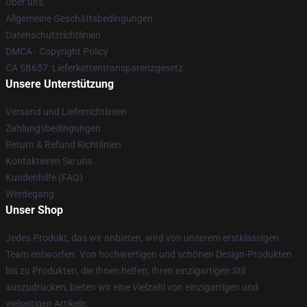
Über uns
Allgemeine Geschäftsbedingungen
Datenschutzrichtlinien
DMCA - Copyright Policy
CA SB657: Lieferkettentransparenzgesetz
Unsere Unterstützung
Versand und Lieferrichtlinien
Zahlungsbedingungen
Return & Refund Richtlinien
Kontaktieren Sie uns
Kundenhilfe (FAQ)
Werdegang
Unser Shop
Jedes Produkt, das wir anbieten, wird von unserem erstklassigen
Team entworfen. Von hochwertigen und schönen Design-Produkten
bis zu Produkten, die Ihnen helfen, Ihren einzigartigen Stil
auszudrücken, bieten wir eine Vielzahl von einzigartigen und
vielseitigen Artikeln.