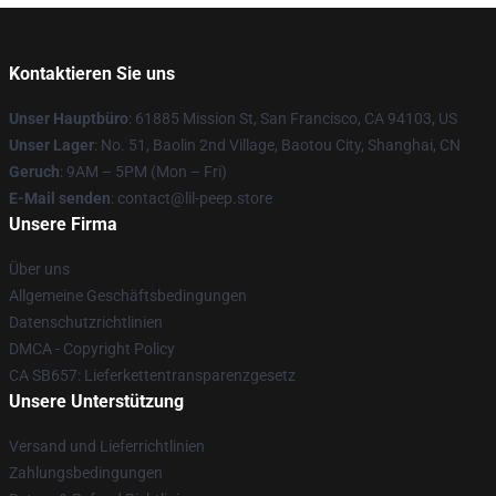
Kontaktieren Sie uns
Unser Hauptbüro
: 61885 Mission St, San Francisco, CA 94103, US
Unser Lager
: No. 51, Baolin 2nd Village, Baotou City, Shanghai, CN
Geruch
: 9AM – 5PM (Mon – Fri)
E-Mail senden
: contact@lil-peep.store
Unsere Firma
Über uns
Allgemeine Geschäftsbedingungen
Datenschutzrichtlinien
DMCA - Copyright Policy
CA SB657: Lieferkettentransparenzgesetz
Unsere Unterstützung
Versand und Lieferrichtlinien
Zahlungsbedingungen