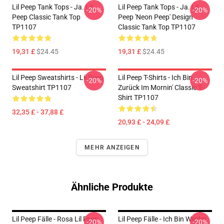
Lil Peep Tank Tops - Ja. Lil
Lil Peep Tank Tops - Ja. Lil
-20%
-20%
Peep Classic Tank Top
Peep 'Neon Peep' Design
TP1107
Classic Tank Top TP1107
19,31 £
$24.45
19,31 £
$24.45
Lil Peep Sweatshirts - Lil Peep
Lil Peep T-Shirts - Ich Bin
-20%
-20%
Sweatshirt TP1107
Zurück Im Mornin' Classic T-
Shirt TP1107
32,35 £ - 37,88 £
20,93 £ - 24,09 £
MEHR ANZEIGEN
Ähnliche Produkte
Lil Peep Fälle - Rosa Lil Peep
Lil Peep Fälle - Ich Bin Wieder
-20%
-20%