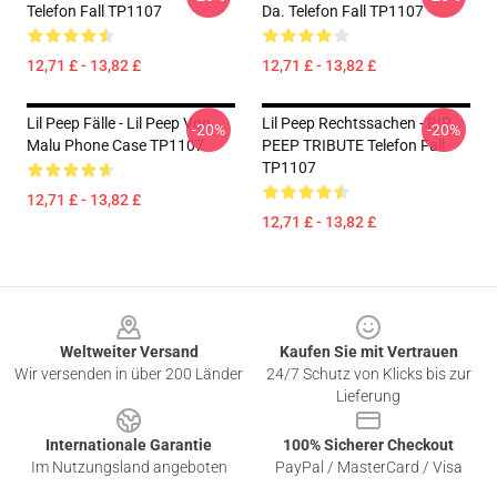
Telefon Fall TP1107
Da. Telefon Fall TP1107
12,71 £ - 13,82 £
12,71 £ - 13,82 £
Lil Peep Fälle - Lil Peep Von
Lil Peep Rechtssachen - RIP
-20%
-20%
Malu Phone Case TP1107
PEEP TRIBUTE Telefon Fall
TP1107
12,71 £ - 13,82 £
12,71 £ - 13,82 £
Footer
Weltweiter Versand
Kaufen Sie mit Vertrauen
Wir versenden in über 200 Länder
24/7 Schutz von Klicks bis zur
Lieferung
Internationale Garantie
100% Sicherer Checkout
Im Nutzungsland angeboten
PayPal / MasterCard / Visa