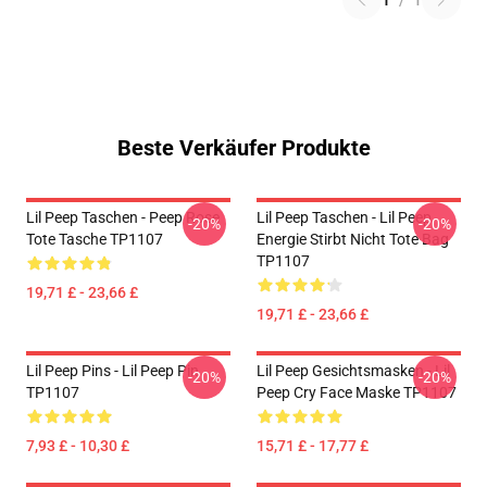
1
/
1
Beste Verkäufer Produkte
Lil Peep Taschen - Peep Rose
Lil Peep Taschen - Lil Peep
-20%
-20%
Tote Tasche TP1107
Energie Stirbt Nicht Tote Bag
TP1107
19,71 £ - 23,66 £
19,71 £ - 23,66 £
Lil Peep Pins - Lil Peep Pin
Lil Peep Gesichtsmasken - Lil
-20%
-20%
TP1107
Peep Cry Face Maske TP1107
7,93 £ - 10,30 £
15,71 £ - 17,77 £