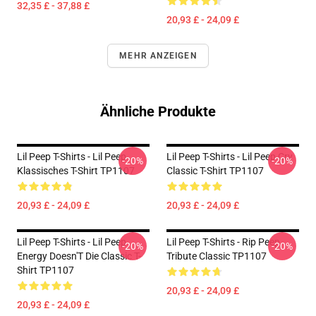
32,35 £ - 37,88 £
20,93 £ - 24,09 £
MEHR ANZEIGEN
Ähnliche Produkte
Lil Peep T-Shirts - Lil Peep
Lil Peep T-Shirts - Lil Peep Cry
-20%
-20%
Klassisches T-Shirt TP1107
Classic T-Shirt TP1107
20,93 £ - 24,09 £
20,93 £ - 24,09 £
Lil Peep T-Shirts - Lil Peep
Lil Peep T-Shirts - Rip Peep
-20%
-20%
Energy Doesn'T Die Classic T-
Tribute Classic TP1107
Shirt TP1107
20,93 £ - 24,09 £
20,93 £ - 24,09 £