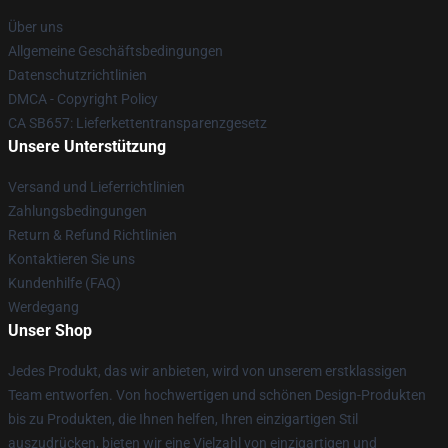
Über uns
Allgemeine Geschäftsbedingungen
Datenschutzrichtlinien
DMCA - Copyright Policy
CA SB657: Lieferkettentransparenzgesetz
Unsere Unterstützung
Versand und Lieferrichtlinien
Zahlungsbedingungen
Return & Refund Richtlinien
Kontaktieren Sie uns
Kundenhilfe (FAQ)
Werdegang
Unser Shop
Jedes Produkt, das wir anbieten, wird von unserem erstklassigen
Team entworfen. Von hochwertigen und schönen Design-Produkten
bis zu Produkten, die Ihnen helfen, Ihren einzigartigen Stil
auszudrücken, bieten wir eine Vielzahl von einzigartigen und