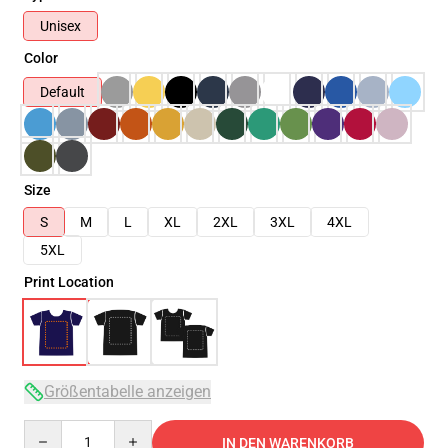
Unisex
Color
Default
Size
S
M
L
XL
2XL
3XL
4XL
5XL
Print Location
Größentabelle anzeigen
Quantity
IN DEN WARENKORB