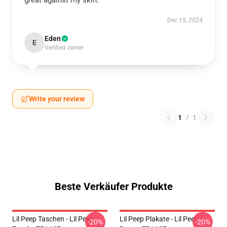
great against my skin.
Dec 15, 2024
Eden
E
Verified owner
Write your review
1
/
1
Beste Verkäufer Produkte
Lil Peep Taschen - Lil Peep
Lil Peep Plakate - Lil Peep
-20%
-20%