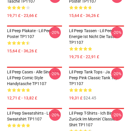
Tasche TP1107
Poster TP1107
19,71 £ - 23,66 £
15,64 £ - 36,26 £
Lil Peep Plakate - Lil Peep
Lil Peep Tassen - Lil Peep
-20%
-20%
Poster TP1107
Energie Ist Nicht Die Tasse
TP1107
15,64 £ - 36,26 £
19,75 £ - 22,91 £
Lil Peep Cases - Alle Sind Alles
Lil Peep Tank Tops - Ja. Lil
-20%
-20%
Lil Peep Comic Style
Peep Pink Classic Tank Top
Handytasche TP1107
TP1107
12,71 £ - 13,82 £
19,31 £
$24.45
Lil Peep Sweatshirts - Lil Peep
Lil Peep T-Shirts - Ich Bin
-20%
-20%
Sweatshirt TP1107
Zurück Im Mornin' Classic T-
Shirt TP1107