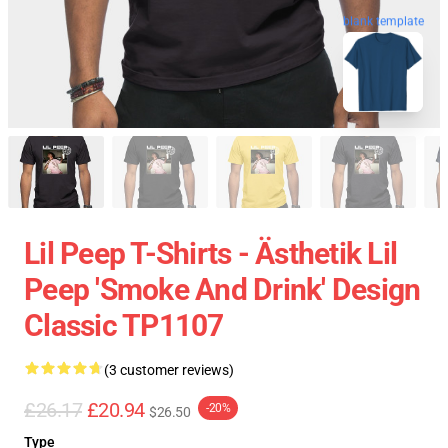
blank template
Lil Peep T-Shirts - Ästhetik Lil
Peep 'Smoke And Drink' Design
Classic TP1107
(3 customer reviews)
£26.17
£20.94
-20%
$26.50
Type