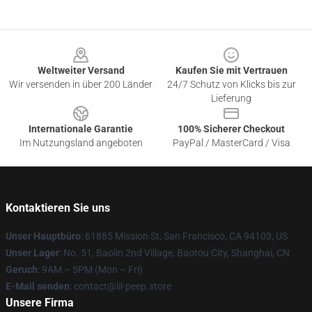
Footer
Weltweiter Versand
Kaufen Sie mit Vertrauen
Wir versenden in über 200 Länder
24/7 Schutz von Klicks bis zur
Lieferung
Internationale Garantie
100% Sicherer Checkout
Im Nutzungsland angeboten
PayPal / MasterCard / Visa
Kontaktieren Sie uns
Unser Hauptbüro
: 61885 Mission St, San Francisco, CA 94103, US
Unser Lager
: No. 51, Baolin 2nd Village, Baotou City, Shanghai, CN
Geruch
: 9AM – 5PM (Mon – Fri)
E-Mail senden
: contact@lil-peep.store
Unsere Firma