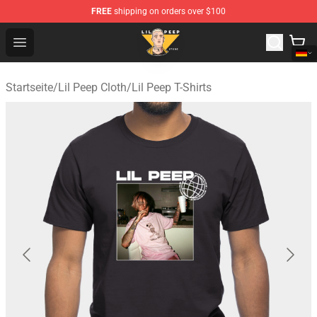
FREE
shipping on orders over $100
Lil Peep Store - Official Lil Peep Merchandise Shop
Open menu
Startseite
/
Lil Peep Cloth
/
Lil Peep T-Shirts