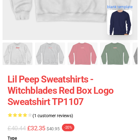
blank template
Lil Peep Sweatshirts -
Witchblades Red Box Logo
Sweatshirt TP1107
(1 customer reviews)
£40.44
£32.35
-20%
$40.95
Type