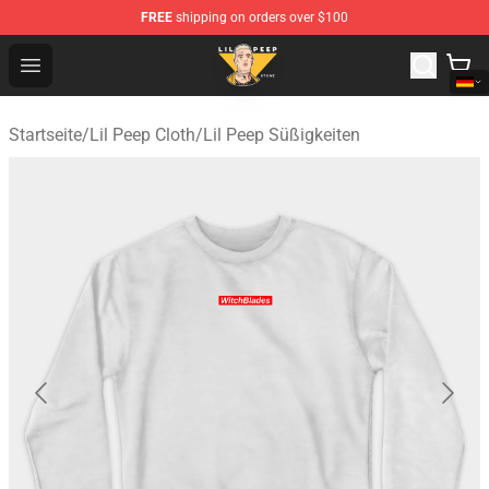
FREE
shipping on orders over $100
Lil Peep Store - Official Lil Peep Merchandise Shop
Open menu
Startseite
/
Lil Peep Cloth
/
Lil Peep Süßigkeiten