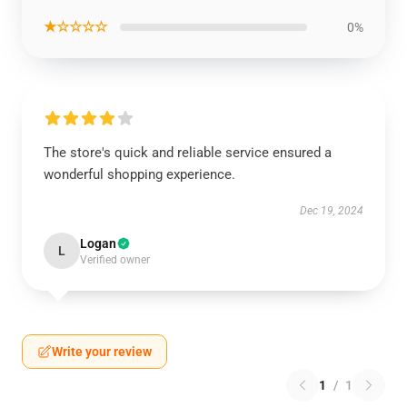
★☆☆☆☆
0%
The store's quick and reliable service ensured a
wonderful shopping experience.
Dec 19, 2024
Logan
L
Verified owner
Write your review
1
/
1