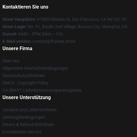
Kontaktieren Sie uns
Unser Hauptbüro
: 61885 Mission St, San Francisco, CA 94103, US
Unser Lager
: No. 51, Baolin 2nd Village, Baotou City, Shanghai, CN
Geruch
: 9AM – 5PM (Mon – Fri)
E-Mail senden
: contact@lil-peep.store
Unsere Firma
Über uns
Allgemeine Geschäftsbedingungen
Datenschutzrichtlinien
DMCA - Copyright Policy
CA SB657: Lieferkettentransparenzgesetz
Unsere Unterstützung
Versand und Lieferrichtlinien
Zahlungsbedingungen
Return & Refund Richtlinien
Kontaktieren Sie uns