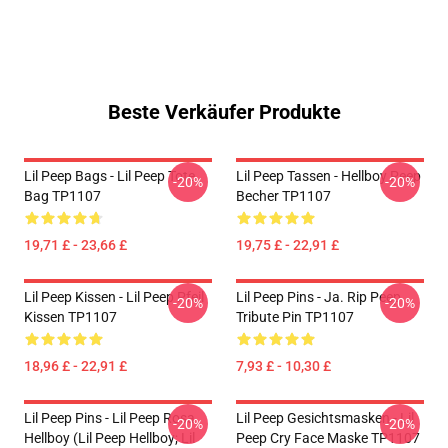
Beste Verkäufer Produkte
Lil Peep Bags - Lil Peep Tote
Lil Peep Tassen - Hellboy Peep
-20%
-20%
Bag TP1107
Becher TP1107
19,71 £ - 23,66 £
19,75 £ - 22,91 £
Lil Peep Kissen - Lil Peep Pfeil
Lil Peep Pins - Ja. Rip Peep
-20%
-20%
Kissen TP1107
Tribute Pin TP1107
18,96 £ - 22,91 £
7,93 £ - 10,30 £
Lil Peep Pins - Lil Peep Rosa
Lil Peep Gesichtsmasken - Lil
-20%
-20%
Hellboy (Lil Peep Hellboy; Lil
Peep Cry Face Maske TP1107