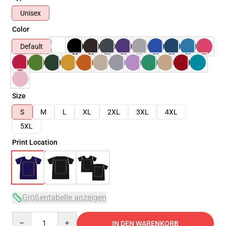
Unisex
Color
Default
Size
S
M
L
XL
2XL
3XL
4XL
5XL
Print Location
Größentabelle anzeigen
Quantity
IN DEN WARENKORB