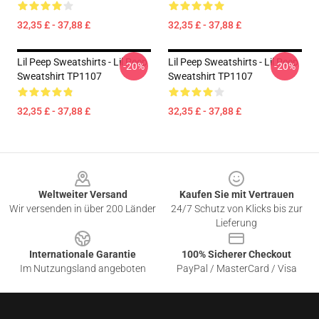
32,35 £ - 37,88 £
32,35 £ - 37,88 £
Lil Peep Sweatshirts - Lil Peep
Lil Peep Sweatshirts - Lil Peep
-20%
-20%
Sweatshirt TP1107
Sweatshirt TP1107
32,35 £ - 37,88 £
32,35 £ - 37,88 £
Footer
Weltweiter Versand
Kaufen Sie mit Vertrauen
Wir versenden in über 200 Länder
24/7 Schutz von Klicks bis zur
Lieferung
Internationale Garantie
100% Sicherer Checkout
Im Nutzungsland angeboten
PayPal / MasterCard / Visa