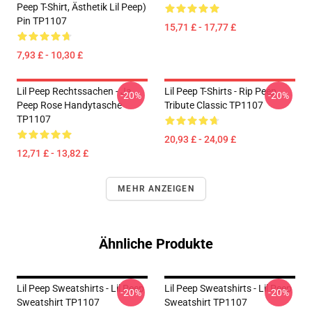
Peep T-Shirt, Ästhetik Lil Peep)
Pin TP1107
15,71 £ - 17,77 £
7,93 £ - 10,30 £
Lil Peep Rechtssachen - Ja.
Lil Peep T-Shirts - Rip Peep
-20%
-20%
Peep Rose Handytasche
Tribute Classic TP1107
TP1107
20,93 £ - 24,09 £
12,71 £ - 13,82 £
MEHR ANZEIGEN
Ähnliche Produkte
Lil Peep Sweatshirts - Lil Peep
Lil Peep Sweatshirts - Lil Peep
-20%
-20%
Sweatshirt TP1107
Sweatshirt TP1107