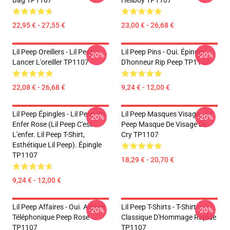
Bag TP1107
Hellboy TP1107
22,95 € - 27,55 €
23,00 € - 26,68 €
Lil Peep Oreillers - Lil Peep
Lil Peep Pins - Oui. Épingle
-20%
-20%
Lancer L'oreiller TP1107
D'honneur Rip Peep TP1107
22,08 € - 26,68 €
9,24 € - 12,00 €
Lil Peep Épingles - Lil Peep Un
Lil Peep Masques Visage - Lil
-20%
-20%
Enfer Rose (Lil Peep C'est
Peep Masque De Visage De
L'enfer. Lil Peep T-Shirt,
Cry TP1107
Esthétique Lil Peep). Épingle
TP1107
18,29 € - 20,70 €
9,24 € - 12,00 €
Lil Peep Affaires - Oui. Affaire
Lil Peep T-Shirts - T-Shirt
-20%
-20%
Téléphonique Peep Rose
Classique D'Hommage Rapide
TP1107
TP1107