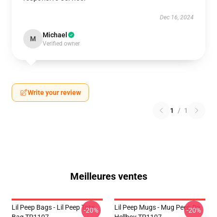
Dec 16, 2024
Michael
M
Verified owner
Write your review
1
/
1
Meilleures ventes
Lil Peep Bags - Lil Peep Tote
Lil Peep Mugs - Mug Peep De
-20%
-20%