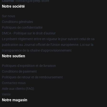
Courriel
: contact@lil-peep.store
Notre société
Sur nous
Conditions générales
Politiques de confidentialité
DMCA - Politique sur le droit d'auteur
Le présent règlement entre en vigueur le jour suivant celui de sa
publication au Journal officiel de l'Union européenne. Loi sur la
transparence de la chaîne d'approvisionnement
Notre soutien
Politiques d'expédition et de livraison
Conditions de paiement
Politiques de retour et de remboursement
Contactez-nous
Aide aux clients (FAQ)
Vente
Notre magasin