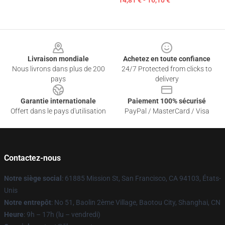
14,81 € - 16,10 €
Footer
Livraison mondiale
Achetez en toute confiance
Nous livrons dans plus de 200
24/7 Protected from clicks to
pays
delivery
Garantie internationale
Paiement 100% sécurisé
Offert dans le pays d'utilisation
PayPal / MasterCard / Visa
Contactez-nous
Notre siège social
: 61885 Mission St, San Francisco, CA 94103, États-
Unis
Notre entrepôt
: No 51, Baolin 2ème Village, Baotou City, Shanghai, CN
Heure
: 9h – 17h (lu – vendredi)