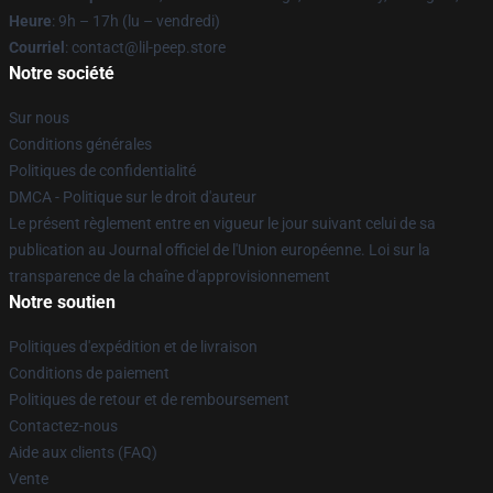
Heure
: 9h – 17h (lu – vendredi)
Courriel
: contact@lil-peep.store
Notre société
Sur nous
Conditions générales
Politiques de confidentialité
DMCA - Politique sur le droit d'auteur
Le présent règlement entre en vigueur le jour suivant celui de sa
publication au Journal officiel de l'Union européenne. Loi sur la
transparence de la chaîne d'approvisionnement
Notre soutien
Politiques d'expédition et de livraison
Conditions de paiement
Politiques de retour et de remboursement
Contactez-nous
Aide aux clients (FAQ)
Vente