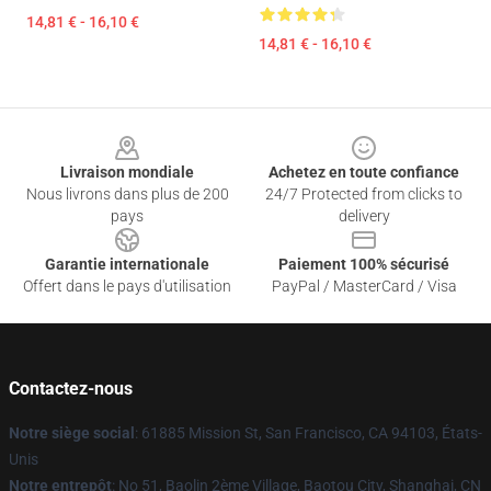
14,81 € - 16,10 €
14,81 € - 16,10 €
Footer
Livraison mondiale
Achetez en toute confiance
Nous livrons dans plus de 200
24/7 Protected from clicks to
pays
delivery
Garantie internationale
Paiement 100% sécurisé
Offert dans le pays d'utilisation
PayPal / MasterCard / Visa
Contactez-nous
Notre siège social
: 61885 Mission St, San Francisco, CA 94103, États-
Unis
Notre entrepôt
: No 51, Baolin 2ème Village, Baotou City, Shanghai, CN