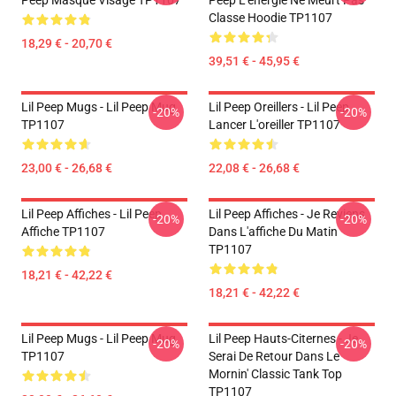
Peep Masque Visage TP1107
Peep L'énergie Ne Meurt Pas
Classe Hoodie TP1107
18,29 € - 20,70 €
39,51 € - 45,95 €
Lil Peep Mugs - Lil Peep Mug
Lil Peep Oreillers - Lil Peep
-20%
-20%
TP1107
Lancer L'oreiller TP1107
23,00 € - 26,68 €
22,08 € - 26,68 €
Lil Peep Affiches - Lil Peep
Lil Peep Affiches - Je Reviens
-20%
-20%
Affiche TP1107
Dans L'affiche Du Matin
TP1107
18,21 € - 42,22 €
18,21 € - 42,22 €
Lil Peep Mugs - Lil Peep Mug
Lil Peep Hauts-Citernes - Je
-20%
-20%
TP1107
Serai De Retour Dans Le
Mornin' Classic Tank Top
TP1107