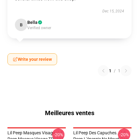
Dec 15, 2024
Bella
B
Verified owner
Write your review
1
/
1
Meilleures ventes
Lil Peep Masques Visage - Lil
Lil Peep Des Capuches... Lil
-20%
-20%