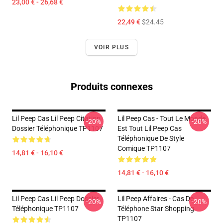
23,00 € - 26,68 €
22,49 €
$24.45
VOIR PLUS
Produits connexes
Lil Peep Cas Lil Peep Citation
Lil Peep Cas - Tout Le Monde
-20%
-20%
Dossier Téléphonique TP1107
Est Tout Lil Peep Cas
Téléphonique De Style
Comique TP1107
14,81 € - 16,10 €
14,81 € - 16,10 €
Lil Peep Cas Lil Peep Dossier
Lil Peep Affaires - Cas De
-20%
-20%
Téléphonique TP1107
Téléphone Star Shopping
TP1107