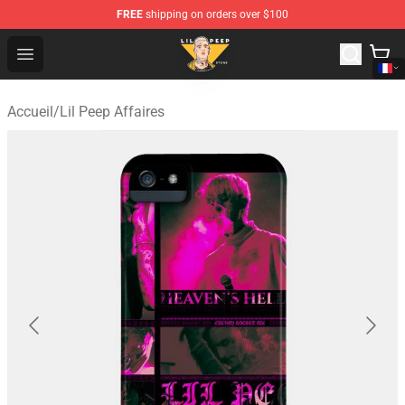
FREE
shipping on orders over $100
Lil Peep Store - Official Lil Peep Merchandise Shop
Open menu
Accueil
/
Lil Peep Affaires