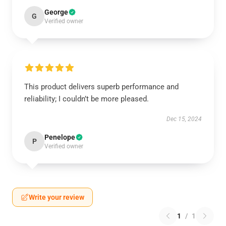
George
G
Verified owner
This product delivers superb performance and
reliability; I couldn’t be more pleased.
Dec 15, 2024
Penelope
P
Verified owner
Write your review
1
/
1