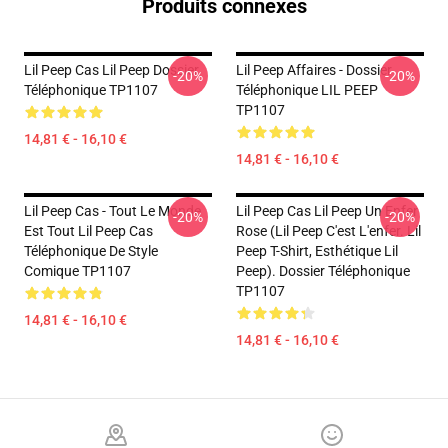
Produits connexes
Lil Peep Cas Lil Peep Dossier
Lil Peep Affaires - Dossier
-20%
-20%
Téléphonique TP1107
Téléphonique LIL PEEP
TP1107
14,81 € - 16,10 €
14,81 € - 16,10 €
Lil Peep Cas - Tout Le Monde
Lil Peep Cas Lil Peep Un Enfer
-20%
-20%
Est Tout Lil Peep Cas
Rose (Lil Peep C'est L'enfer. Lil
Téléphonique De Style
Peep T-Shirt, Esthétique Lil
Comique TP1107
Peep). Dossier Téléphonique
TP1107
14,81 € - 16,10 €
14,81 € - 16,10 €
Footer