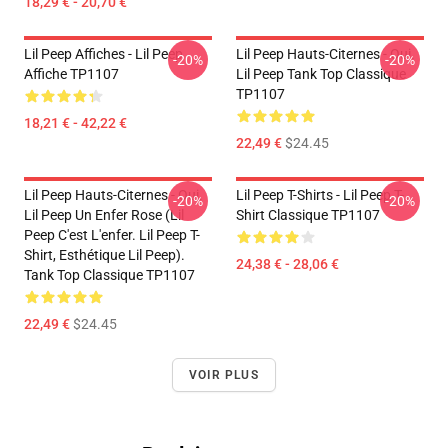
18,29 € - 20,70 €
Lil Peep Affiches - Lil Peep
Lil Peep Hauts-Citernes - Oui.
-20%
-20%
Affiche TP1107
Lil Peep Tank Top Classique
TP1107
18,21 € - 42,22 €
22,49 €
$24.45
Lil Peep Hauts-Citernes - Oui.
Lil Peep T-Shirts - Lil Peep T-
-20%
-20%
Lil Peep Un Enfer Rose (Lil
Shirt Classique TP1107
Peep C'est L'enfer. Lil Peep T-
Shirt, Esthétique Lil Peep).
24,38 € - 28,06 €
Tank Top Classique TP1107
22,49 €
$24.45
VOIR PLUS