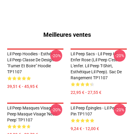
Meilleures ventes
Lil Peep Hoodies - Esthétique
Lil Peep Sacs - Lil Peep Un
-20%
-20%
Lil Peep Classe De Design
Enfer Rose (Lil Peep C'est
"Fumer Et Boire" Hoodie
L'enfer. Lil Peep T-Shirt,
TP1107
Esthétique Lil Peep). Sac De
Rangement TP1107
39,51 € - 45,95 €
22,95 € - 27,55 €
Lil Peep Masques Visage - Lil
Lil Peep Épingles - Lil Peep Cry
-20%
-20%
Peep Masque Visage 'Neon
Pin TP1107
Peep' TP1107
9,24 € - 12,00 €