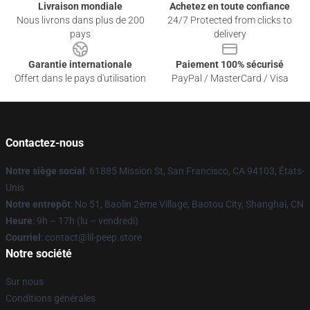
Livraison mondiale
Achetez en toute confiance
Nous livrons dans plus de 200
24/7 Protected from clicks to
pays
delivery
Garantie internationale
Paiement 100% sécurisé
Offert dans le pays d'utilisation
PayPal / MasterCard / Visa
Contactez-nous
Notre siège social
: 61885 Mission St, San Francisco, CA 94103, États-
Unis
Notre entrepôt
: No 51, Baolin 2ème Village, Baotou City, Shanghai, CN
Heure
: 9h – 17h (lu – vendredi)
Courriel
: contact@lil-peep.store
Notre société
Sur nous
Conditions générales