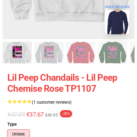
blank template
Lil Peep Chandails - Lil Peep
Chemise Rose TP1107
(1 customer reviews)
€47.09
€37.67
-20%
$40.95
Type
Unisex