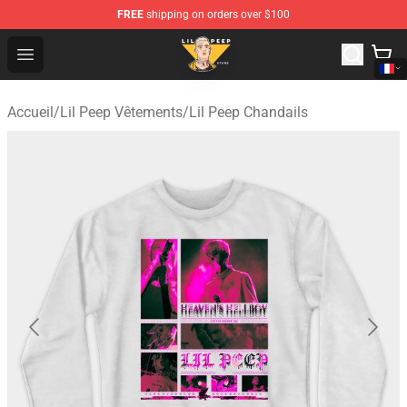
FREE
shipping on orders over $100
Lil Peep Store - Official Lil Peep Merchandise Shop
Open menu
Accueil
/
Lil Peep Vêtements
/
Lil Peep Chandails