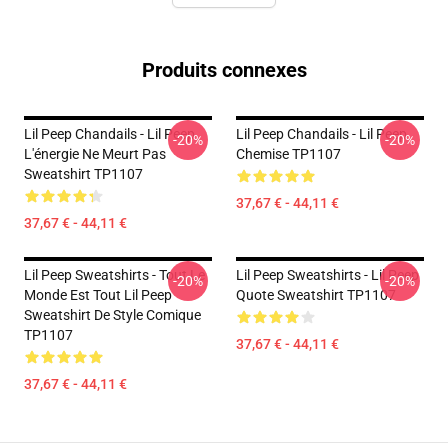
Produits connexes
Lil Peep Chandails - Lil Peep
Lil Peep Chandails - Lil Peep
-20%
-20%
L'énergie Ne Meurt Pas
Chemise TP1107
Sweatshirt TP1107
37,67 € - 44,11 €
37,67 € - 44,11 €
Lil Peep Sweatshirts - Tout Le
Lil Peep Sweatshirts - Lil Peep
-20%
-20%
Monde Est Tout Lil Peep
Quote Sweatshirt TP1107
Sweatshirt De Style Comique
TP1107
37,67 € - 44,11 €
37,67 € - 44,11 €