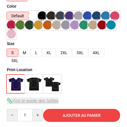
Color
Default
Size
S
M
L
XL
2XL
3XL
4XL
5XL
Print Location
Voir le guide des tailles
Quantity
AJOUTER AU PANIER