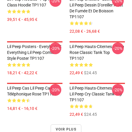
-20%
-20%
Class Hoodie TP1107
Lil Peep Dessin D'oreiller À Jet
De Fumée Et De Boisson
TP1107
39,51 € - 45,95 €
22,08 € - 26,68 €
Lil Peep Posters - Everybody'S
Lil Peep Hauts-Citernes - Peep
-20%
-20%
Everything Lil Peep Comic
Rose Classic Tank Top
Style Poster TP1107
TP1107
18,21 € - 42,22 €
22,49 €
$24.45
Lil Peep Cas Lil Peep Cas
Lil Peep Hauts-Citernes - Oui.
-20%
-20%
Téléphonique Rose TP1107
Lil Peep Cry Classic Tank Top
TP1107
14,81 € - 16,10 €
22,49 €
$24.45
VOIR PLUS