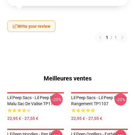
Write your review
1
/
1
Meilleures ventes
Lil Peep Sacs - Lil Peep Par
Lil Peep Sacs - Lil Peep Sac De
-20%
-20%
Malu Sac De Valise TP1107
Rangement TP1107
22,95 € - 27,55 €
22,95 € - 27,55 €
Lil Peep Hoodies - Pep Rose
Lil Peep Oreillers - Esthétique