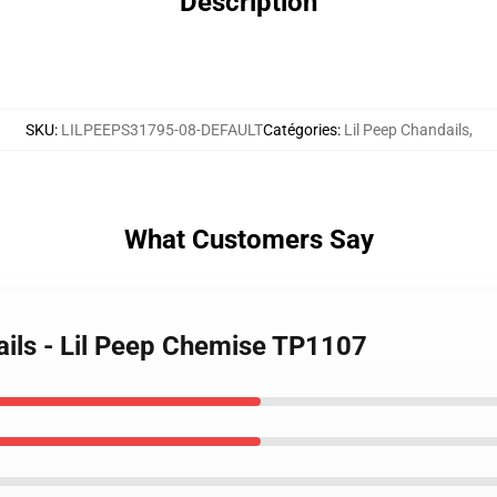
Description
SKU
:
LILPEEPS31795-08-DEFAULT
Catégories
:
Lil Peep Chandails
,
What Customers Say
ails - Lil Peep Chemise TP1107