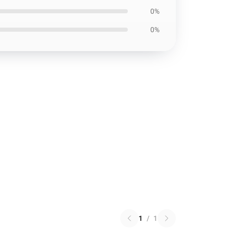
0%
0%
1
/
1