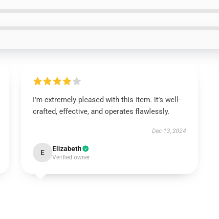
I'm extremely pleased with this item. It’s well-
crafted, effective, and operates flawlessly.
Dec 13, 2024
Elizabeth
E
Verified owner