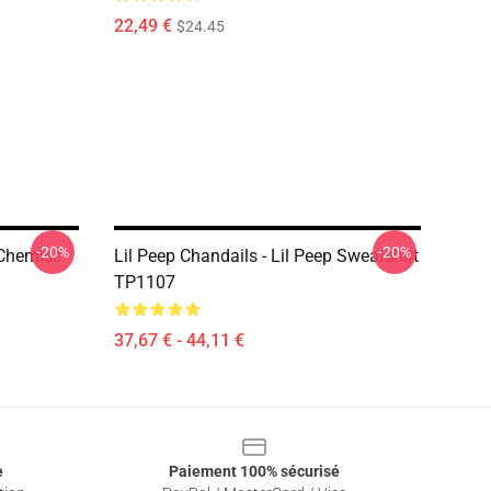
22,49 €
$24.45
-20%
-20%
 Chemise
Lil Peep Chandails - Lil Peep Sweatshirt
TP1107
37,67 € - 44,11 €
e
Paiement 100% sécurisé