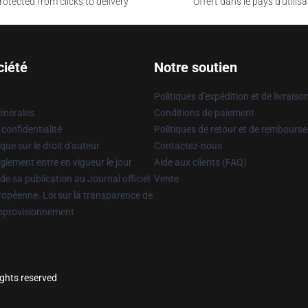
otected from clicks to delivery
Offert dans le pays d'utilisa
ciété
Notre soutien
Politiques d'expédition et de livraiso
énérales
Conditions de paiement
 confidentialité
Politiques de retour et de rembours
que sur le droit d'auteur
Contactez-nous
glement entre en vigueur le jour
Aide aux clients (FAQ)
 de sa publication au Journal officiel
Vente
uropéenne. Loi sur la transparence de
approvisionnement
ights reserved