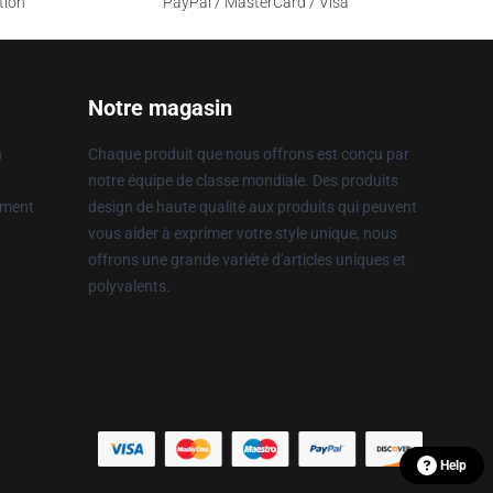
tion
PayPal / MasterCard / Visa
Notre magasin
n
Chaque produit que nous offrons est conçu par
notre équipe de classe mondiale. Des produits
ement
design de haute qualité aux produits qui peuvent
vous aider à exprimer votre style unique, nous
offrons une grande variété d'articles uniques et
polyvalents.
Help