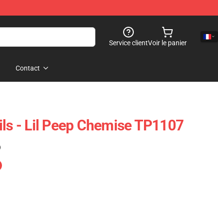
Service client
Voir le panier
Contact
ils - Lil Peep Chemise TP1107
)