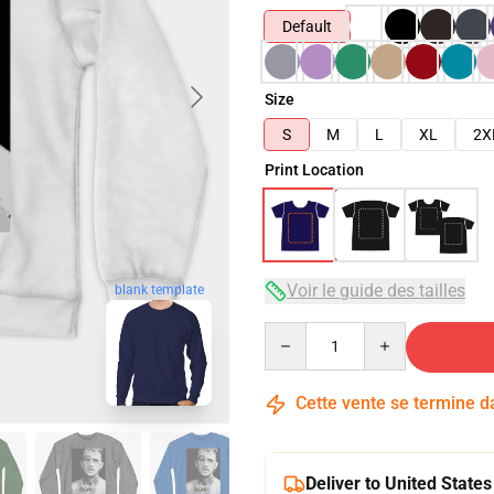
Default
Size
S
M
L
XL
2X
Print Location
Voir le guide des tailles
blank template
Quantity
Cette vente se termine 
Deliver to United States