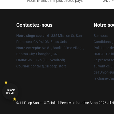
Nous livrons dans plus de 200 pays
24/7 Pr
Contactez-nous
Notre so
Notre siège social
: 61885 Mission St, San
Sur nous
Francisco, CA 94103, États-Unis
Conditions g
Notre entrepôt
: No 51, Baolin 2ème Village,
Politiques de
Baotou City, Shanghai, CN
DMCA - Politi
Heure
: 9h – 17h (lu – vendredi)
Le présent rè
Courriel
: contact@lil-peep.store
suivant celui
de l'Union e
la chaîne d'
UNLOCK
10% OFF
© Lil Peep Store - Official Lil Peep Merchandise Shop 2026 all r