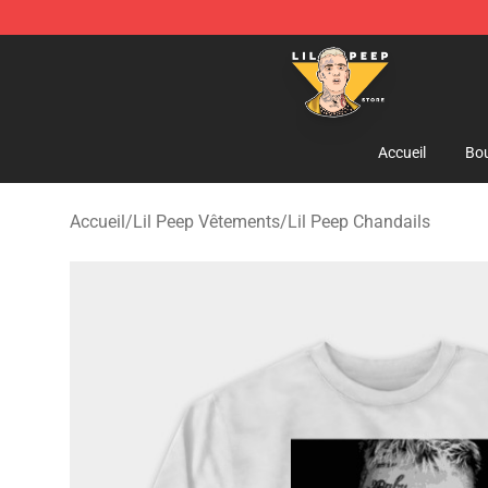
Lil Peep Store - Official Lil Peep Merchandise Shop
Accueil
Bou
Accueil
/
Lil Peep Vêtements
/
Lil Peep Chandails