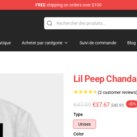
FREE
shipping on orders over $100
tique
Acheter par catégorie
Suivi de commande
Blog
Lil Peep Chanda
(2 customer reviews
€47.09
€37.67
-20%
$40.95
Type
Unisex
Color