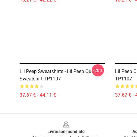
-20%
Lil Peep Sweatshirts - Lil Peep Quote
Lil Peep C
Sweatshirt TP1107
TP1107
37,67 € - 44,11 €
37,67 € - 
Footer
Livraison mondiale
Ac