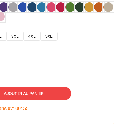
L
3XL
4XL
5XL
AJOUTER AU PANIER
dans
02
:
00
:
54